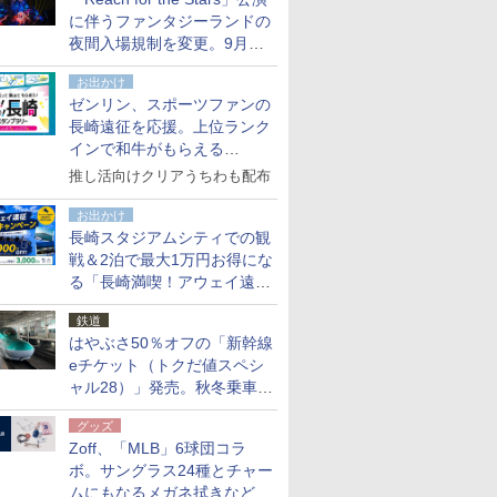
た
に伴うファンタジーランドの
夜間入場規制を変更。9月か
ら18時50分～20時ごろに
お出かけ
ゼンリン、スポーツファンの
長崎遠征を応援。上位ランク
インで和牛がもらえる
「GO！GO！長崎スタンプラ
推し活向けクリアうちわも配布
リー」
お出かけ
長崎スタジアムシティでの観
戦＆2泊で最大1万円お得にな
る「長崎満喫！アウェイ遠征
応援キャンペーン」
鉄道
はやぶさ50％オフの「新幹線
eチケット（トクだ値スペシ
ャル28）」発売。秋冬乗車
分、えきねっと限定
グッズ
Zoff、「MLB」6球団コラ
ボ。サングラス24種とチャー
ムにもなるメガネ拭きなど雑