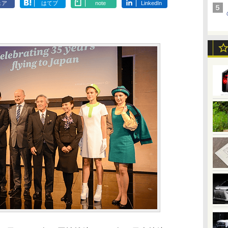
ェア
はてブ
note
LinkedIn