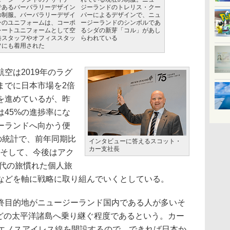
であるバーバラリーデザイン
ジーランドのトレリス・クー
の制服。バーバラリーデザイ
パーによるデザインで、ニュ
ンのユニフォームは、コーポ
ージーランドのシンボルであ
レートユニフォームとして空
るシダの新芽「コル」があし
港スタッフやオフィススタッ
らわれている
フにも着用された
空は2019年のラグ
までに日本市場を2倍
を進めているが、昨
は45%の進捗率にな
ーランドへ向かう便
の統計で、前年同期比
インタビューに答えるスコット・
カー支社長
。そして、今後はアク
0代の旅慣れた個人旅
などを軸に戦略に取り組んでいくとしている。
目的地がニュージーランド国内である人が多いそ
どの太平洋諸島へ乗り継ぐ程度であるという。カー
ブエノスアイレス線を開設するので、できれば日本か