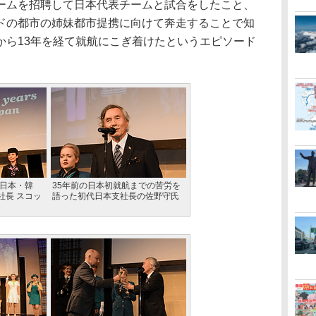
ームを招聘して日本代表チームと試合をしたこと、
ドの都市の姉妹都市提携に向けて奔走することで知
から13年を経て就航にこぎ着けたというエピソード
 日本・韓
35年前の日本初就航までの苦労を
社長 スコッ
語った初代日本支社長の佐野守氏