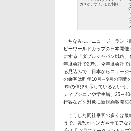
カスがデザインした制服
ちなみに、ニュージーランド航
ビーワールドカップの日本開催
にする「ダブルジャパン戦略」
年度会計で29%、今年度会計で
る見込みで、日本からニュージ
の乗客は昨年10月～9月の期間
9%の伸びを示しているという
ティブシニアや学生層、25～4
行客などを対象に新規顧客開拓
こうした同社乗客の多くは最終
うで、数%がトンガやサモアな
氏は「12月にオークランド～