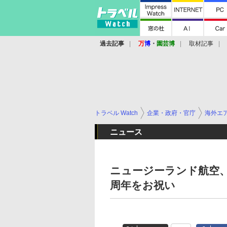
過去記事
万
博
・
園芸博
取材記事
トラベル Watch
企業・政府・官庁
海外エ
ニュース
ニュージーランド航空、
周年をお祝い