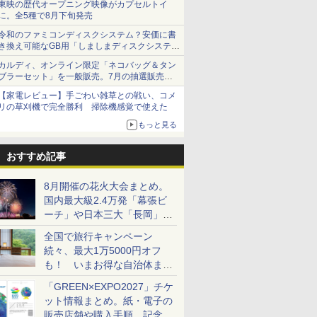
東映の歴代オープニング映像がカプセルトイ
に。全5種で8月下旬発売
令和のファミコンディスクシステム？安価に書
き換え可能なGB用「しましまディスクシステ
ム」
カルディ、オンライン限定「ネコバッグ＆タン
ブラーセット」を一般販売。7月の抽選販売の
当選無効分
【家電レビュー】手ごわい雑草との戦い、コメ
リの草刈機で完全勝利 掃除機感覚で使えた
もっと見る
おすすめ記事
8月開催の花火大会まとめ。
国内最大級2.4万発「幕張ビ
ーチ」や日本三大「長岡」な
ど大型イベント目白押し！
全国で旅行キャンペーン
続々、最大1万5000円オフ
も！ いまお得な自治体まと
め
「GREEN×EXPO2027」チケ
ット情報まとめ。紙・電子の
販売店舗や購入手順、記念チ