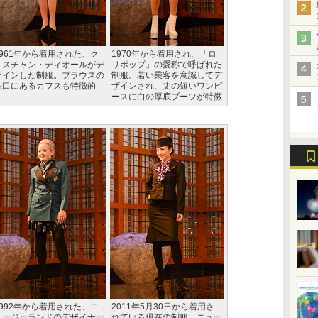
1961年から着用された、ク
1970年から着用され、「ロ
リスチャン・ディオールがデ
リポップ」の愛称で呼ばれた
ザインした制服。ブラウスの
制服。若い乗客を意識してデ
袖口にあるカフスも特徴的
ザインされ、丈の短いワンピ
ースに白の厚底ブーツが特徴
1992年から着用された、ニ
2011年5月30日から着用さ
ュージーランドのデザイナー
れている現在の制服。ニュー