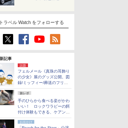
トラベル Watch をフォローする
新記事
話題
フェルメール《真珠の耳飾り
の少女》展のグッズ公開。図
録/ミッフィー/葬送のフリー
レンほか、注目ブランドコラ
旅レポ
ボが実現
手のひらから食べる姿がかわ
いい！ ロックワラビーの餌
付け体験もできる、ケアンズ
でアサートン高原の日本語ガ
お出かけ
イド付きツアーに参加してみ
「Reach for the Stars」公演