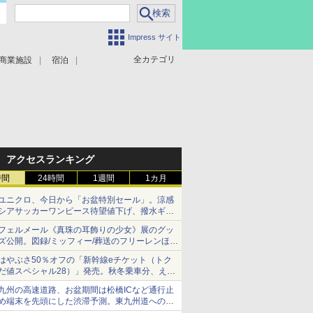
Impress サイト
全カテゴリ
商業施設
宿泊
アクセスランキング
時間
24時間
1週間
1カ月
ユニクロ、今日から「お盆特別セール」。涼感
シアサッカーワンピース待望値下げ、撥水ギア
ショーツは1990円に
フェルメール《真珠の耳飾りの少女》展のグッ
ズ公開。図録/ミッフィー/葬送のフリーレンほ
か、注目ブランドコラボが実現
はやぶさ50％オフの「新幹線eチケット（トク
だ値スペシャル28）」発売。秋冬乗車分、えき
ねっと限定
九州の高速道路、お盆期間は松橋ICなど通行止
め端末を先頭にした渋滞予測。東九州道への迂
回は料金調整を実施