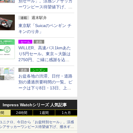
別セール」。涼感シアサッカ
ーワンピース待望値下げ、撥
水ギアショーツは1990円に
週末駅弁
連載
東京駅「Suicaのペンギン チ
キンのり弁」
セール
道路
WILLER、高速バス1kmあた
り5円セール。東京～大阪は
2750円、ご縁に感謝を込め
た20周年記念キャンペーン
道路
シーズン
お盆各地の渋滞、日付・道路
別の通過所要時間の一覧。ピ
ークは下り8日・13日、上り
14日・15日
Impress Watchシリーズ 人気記事
時間
24時間
1週間
1カ月
ユニクロ、今日から「お盆特別セール」。涼感
シアサッカーワンピース待望値下げ、撥水ギア
ショーツは1990円に