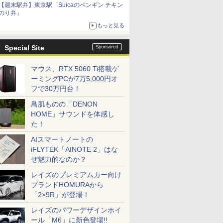
【週末駅弁】東京駅「Suicaのペンギン チキン
のり弁」
もっと見る
Special Site
マウス、RTX 5060 Ti搭載ゲ
ーミングPCが7万5,000円オ
フで30万円台！
鳥肌ものの「DENON
HOME」サウンドを体感し
た！
AIスマートノートの
iFLYTEK「AINOTE 2」はな
ぜ魅力的なのか？
レイズのプレミアムカー向け
ブランドHOMURAから
「2×9R」が登場！
レイズのパワーデザインホイ
ール「M6」に新色登場!!