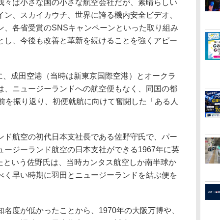
我々は小さな国の小さな航空会社だが、素晴らしい
イン、スカイカウチ、世界に誇る機内安全ビデオ、
ン、各省受賞のSNSキャンペーンといった取り組み
とし、今後も改善と革新を続けることを強くアピー
月に、成田空港（当時は新東京国際空港）とオークラ
は、ニュージーランドへの航空便もなく、同国の都
年前を振り返り、初便就航に向けて奮闘した「ある人
ド航空の初代日本支社長である佐野守氏で、パー
ージーランド航空の日本支社ができる1967年に英
ったという佐野氏は、当時カンタス航空しか南半球か
べく早い時期に羽田とニュージーランドを結ぶ便を
名度が低かったことから、1970年の大阪万博や、