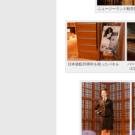
ニュージーランド航空
日本就航35周年を祝ったパネル
パー
（C