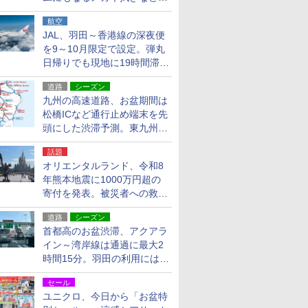
貨24種
航空
JAL、羽田～香港線の深夜便
を9～10月限定で設定。弾丸
日帰りでも現地に19時間滞在
できる
道路
シーズン
九州の高速道路、お盆期間は
松橋ICなど通行止め端末を先
頭にした渋滞予測。東九州道
への迂回は料金調整を実施
話題
オリエンタルランド、令和8
年熊本地震に1000万円超の
寄付を発表。被災者への救援
活動・復旧支援
道路
シーズン
首都高のお盆渋滞、アクアラ
イン～湾岸線は通過に最大2
時間15分。羽田の利用には
「空港西出口」の利用検討を
セール
ユニクロ、今日から「お盆特