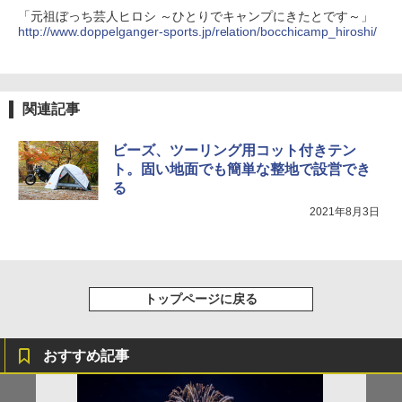
「元祖ぼっち芸人ヒロシ ～ひとりでキャンプにきたとです～」
￥1,180
http://www.doppelganger-sports.jp/relation/bocchicamp_hiroshi/
[キャンパーズコレクション 山善] 傘みたいに
広げるだけ パッとサッとテント キューブワ
イド ブラックコーティング フルクローズ メ
HYREKK 八角形タープ 防水タープ 3×4.5m
ッシュ 4人用 簡単設置 ポップアップテント P
ブラックラバーコーティング UPF50+ UVカ
ATCW-150B エクルベージュ
ット 5000mm耐水圧 210D生地 遮光
関連記事
￥-
￥6,579
ビーズ、ツーリング用コット付きテン
ト。固い地面でも簡単な整地で設営でき
る
2021年8月3日
トップページに戻る
おすすめ記事