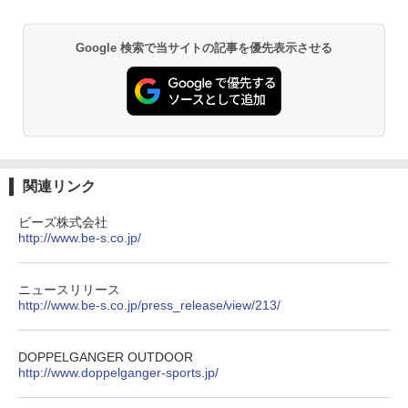
D40 地球の歩き方 チェンマイ タイ北部の魅
DEWEL パラソル 大型 ビーチ アウトドアパ
力的な町 2026～2027 地球の歩き方D アジア
ラソル ガーデン サイトシート付 折りたたみ
PYKES PEAK (パイクスピーク) 着替えテン
防水 UVカット 4段階高さ調整 軽量 収納袋付
Google 検索で当サイトの記事を優先表示させる
ト プライバシー テント 【中が透けない】 1
き
￥2,079
人用 折りたたみ 防災グッズ 災害用トイレ ビ
ーチ ピクニック ポップアップテント 携帯 簡
￥6,459
易 トイレテント (ブラック)
A09 地球の歩き方 イタリア 2026～2027 地
￥4,980
球の歩き方A ヨーロッパ
熊撃退スプレー 熊よけスプレー 熊スプレー
【日本企業販売】超強力クマ対策スプレー 30
￥2,479
0ml（連続噴射30秒）110ml（連続噴射15
関連リンク
ENDLESS BASE 《めざましテレビで紹介》
秒）射程5～10m 安全ロック搭載 携帯収納袋
テント ワンタッチ RENEW 幅200 2-3人用 43
付き ヒグマ・イノシシ対策 自治体・教育機
500002(89232)
関の購入実績 登山・キャンプ・アウトドア・
ビーズ株式会社
防災用品 長期保存可能 緊急時用 日本国内発
http://www.be-s.co.jp/
A26 地球の歩き方 チェコ ポーランド スロヴ
送
ァキア 2026～2027 地球の歩き方A ヨーロッ
￥5,999
パ
￥3,680
ニュースリリース
￥2,277
http://www.be-s.co.jp/press_release/view/213/
[キャンパーズコレクション 山善] 傘みたいに
広げるだけ パッとサッとテント ブラックコ
ーティング フルクローズ メッシュ 3-4人用
ポインターライト 強力 小型 緑色/赤色/青紫色
簡単設置 ポップアップテント エクルベージ
USB充電式 高精度 超長距離照射 長時間使用
新しい日本地理 地図・統計・移動から読み
DOPPELGANGER OUTDOOR
ュ(BC仕様) PATC-150B(EB)
可能 安全ロック付き 高安全性 金属製耐久 コ
解く (講談社現代新書)
http://www.doppelganger-sports.jp/
ンパクト多機能設計 持ち運び便利 アウトド
ア/オフィス/教育現場/展示会用 緑
￥9,990
￥1,540