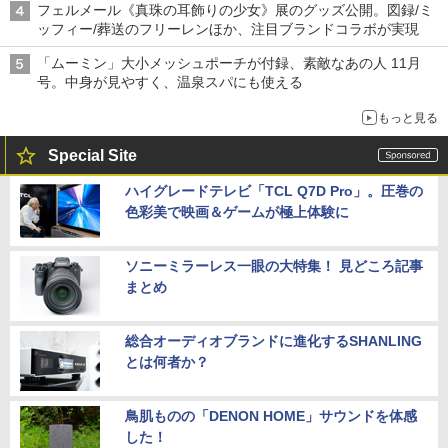
フェルメール《真珠の耳飾りの少女》展のグッズ公開。図録/ミ
ッフィー/葬送のフリーレンほか、注目ブランドコラボが実現
「ムーミン」大小メッシュポーチが付録、素敵なあの人 11月
号。中身が見やすく、温泉スパにも使える
もっと見る
Special Site
ハイグレードテレビ「TCL Q7D Pro」。圧巻の
色彩美で映画＆ゲームが極上体験に
ソニーミラーレス一眼の大特集！ 見どころ記事
まとめ
総合オーディオブランドに進化するSHANLING
とは何者か？
鳥肌ものの「DENON HOME」サウンドを体感
した！