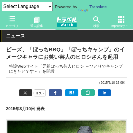
Powered by
Translate
トラベル Watch
旅のアイテム
旅行グッズ
その他
カテゴリ
過去記事
検索
Impressサイト
ニュース
ビーズ、「ぼっちBBQ」「ぼっちキャンプ」のイ
メージキャラにお笑い芸人のヒロシさんを起用
特設Webサイト「元祖ぼっち芸人ヒロシ ～ひとりでキャンプ
にきたとです～」を開設
（2015/8/10 15:09）
リスト
2015年8月10日 発表