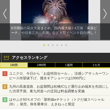
8月開催の花火大会まとめ。国内最大級2.4万発「幕張ビ
ーチ」や日本三大「長岡」など大型イベント目白押し！
●
●
●
●
●
●
アクセスランキング
1時間
24時間
1週間
1カ月
ユニクロ、今日から「お盆特別セール」。涼感シアサッカーワン
ピース待望値下げ、撥水ギアショーツは1990円に
九州の高速道路、お盆期間は松橋ICなど通行止め端末を先頭にし
た渋滞予測。東九州道への迂回は料金調整を実施
はやぶさ50％オフの「新幹線eチケット（トクだ値スペシャル
28）」発売。秋冬乗車分、えきねっと限定