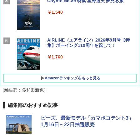
Coyote No.89 特集 星野道夫 夢見る旅
￥1,540
AIRLINE（エアライン）2026年9月号【特
集】ボーイング110周年を祝して！
￥1,760
Amazonランキングをもっと見る
（編集部：多和田新也）
地球の歩き方 スター・ウォーズ
[キャンパーズコレクション 山善] ポップアッ
GRANDOOR ステンレス保冷剤 2個セット 2
編集部のおすすめ記事
プテント 傘みたいに広げて畳める パッとサ
026リニューアル 急速冷凍 空間倍増 衛生的
ッとサンシェード キューブ フルクローズ メ
コンパクト 保冷力長持ち
￥2,695
ビーズ、最新モデル「カマボコテント3」
ッシュ 簡単設置 ワンタッチテント キャンプ
1月16日～22日抽選販売
&ハイキング カーキ PATC-150(KH)
￥2,980
￥6,830