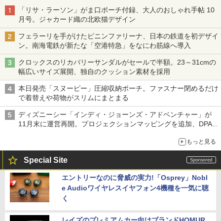
「リサ・ラーソン」がま口ポーチ付録、大人のおしゃれ手帖 10
月号。ジャカード織の北欧猫デザイン
フェラーリを手がけたピニンファリーナ、日本の鉄道を初デザイ
ン。南海電鉄が新たな「空港特急」をなにわ筋線へ導入
クロックスのリカバリーサンダルがセールで半額。23～31cmの
幅広いサイズ展開、独自のクッション素材を採用
本日発売「スヌーピー」圧縮収納ポーチ。ファスナー閉めるだけ
で着替えや荷物がスリムにまとまる
ディズニーシー「インディ・ジョーンズ・アドベンチャー」が
11月末に運営再開。プロジェクションマッピングを追加、DPA
は1500円
もっと見る
Special Site
エントリーなのに脅威の実力!「Osprey」Nobl
e Audioワイヤレスイヤフォン4機種を一気に聴
く
レイズのプレミアムカー向けブランドHOMUR