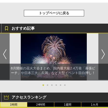
トップページに戻る
おすすめ記事
8月開催の花火大会まとめ。国内最大級2.4万発「幕張ビ
ーチ」や日本三大「長岡」など大型イベント目白押し！
●
●
●
●
●
●
アクセスランキング
1時間
24時間
1週間
1カ月