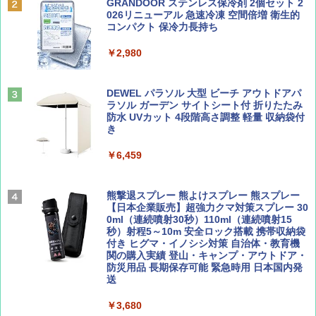
BE-PAL(ビ-パル) 2026年 9 月号【特別付録:
A09 地球の歩き方 イタリア 2026～2027 地
GRANDOOR ステンレス保冷剤 2個セット 2
SOTO ミニマル"旅"財布 ランダム2種】
球の歩き方A ヨーロッパ
026リニューアル 急速冷凍 空間倍増 衛生的
PYKES PEAK (パイクスピーク) 着替えテン
コンパクト 保冷力長持ち
ト プライバシー テント 【中が透けない】 1
￥1,500
￥2,479
人用 折りたたみ 防災グッズ 災害用トイレ ビ
￥2,980
ーチ ピクニック ポップアップテント 携帯 簡
易 トイレテント (ブラック)
山と溪谷 2026年8月号「南アルプス大全」
地球の歩き方 スター・ウォーズ
DEWEL パラソル 大型 ビーチ アウトドアパ
￥4,980
ラソル ガーデン サイトシート付 折りたたみ
￥1,540
￥2,695
防水 UVカット 4段階高さ調整 軽量 収納袋付
き
ENDLESS BASE 《めざましテレビで紹介》
テント ワンタッチ RENEW 幅200 2-3人用 43
￥6,459
500002(88859)
Coyote No.89 特集 星野道夫 夢見る旅
A26 地球の歩き方 チェコ ポーランド スロヴ
ァキア 2026～2027 地球の歩き方A ヨーロッ
￥5,999
熊撃退スプレー 熊よけスプレー 熊スプレー
パ
￥1,540
【日本企業販売】超強力クマ対策スプレー 30
0ml（連続噴射30秒）110ml（連続噴射15
￥2,277
[キャンパーズコレクション 山善] 傘みたいに
秒）射程5～10m 安全ロック搭載 携帯収納袋
広げるだけ パッとサッとテント ブラックコ
付き ヒグマ・イノシシ対策 自治体・教育機
ーティング フルクローズ メッシュ 3-4人用
関の購入実績 登山・キャンプ・アウトドア・
簡単設置 ポップアップテント エクルベージ
防災用品 長期保存可能 緊急時用 日本国内発
AIRLINE（エアライン）2026年9月号【特
新しい日本地理 地図・統計・移動から読み
ュ(BC仕様) PATC-150B(EB)
送
集】ボーイング110周年を祝して！
解く (講談社現代新書)
￥9,990
￥3,680
￥1,760
￥1,540