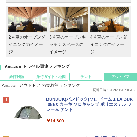
2号車のオープンダ
3号車のオープンキ
4号車のオープンダ
イニングのイメー
ッチンスペースの
イニングのイメー
ジ
イメージ
ジ
Amazon トラベル関連ランキング
旅行雑誌
旅行ガイド・地図
テント
アウトドア
Amazon アウトドア の売れ筋ランキング
更新日時：2026/08/07 06:02
ディズニーファン ２０２６年 ９月号 [雑
D40 地球の歩き方 チェンマイ タイ北部の魅
[キャンパーズコレクション 山善] ポップアッ
BUNDOK(バンドック)ソロ ドーム 1 EX BDK
誌] (ＤＩＳＮＥＹ ＦＡＮ)
力的な町 2026～2027 地球の歩き方D アジア
プテント 傘みたいに広げて畳める パッとサ
-08EX カーキ ソロキャンプ ポリエステル フ
ッとサンシェード キューブ フルクローズ メ
レーム テント
ッシュ 簡単設置 ワンタッチテント キャンプ
￥713
￥2,079
&ハイキング カーキ PATC-150(KH)
￥14,800
￥6,831