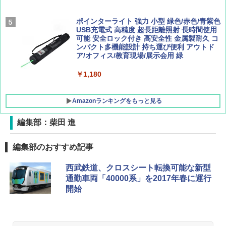
[キャンパーズコレクション 山善] 傘みたいに
ポインターライト 強力 小型 緑色/赤色/青紫色
広げるだけ パッとサッとテント キューブ ブ
USB充電式 高精度 超長距離照射 長時間使用
ラックコーティング フルクローズ メッシュ 3
可能 安全ロック付き 高安全性 金属製耐久 コ
人用 簡単設置 ポップアップテント PATC-15
ンパクト多機能設計 持ち運び便利 アウトド
0B エクルベージュ
ア/オフィス/教育現場/展示会用 緑
￥10,990
￥1,180
Amazonランキングをもっと見る
編集部：柴田 進
編集部のおすすめ記事
西武鉄道、クロスシート転換可能な新型
通勤車両「40000系」を2017年春に運行
開始