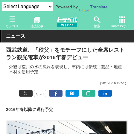
Powered by
Translate
トラベル Watch
企業・政府・官庁
鉄道
関東私鉄
カテゴリ
過去記事
検索
Impressサイト
ニュース
西武鉄道、「秩父」をモチーフにした全席レスト
ラン観光電車が2016年春デビュー
外観は荒川の水の流れを表現し、車内には伝統工芸品・地産
木材を使用予定
（2015/6/16 19:51）
リスト
2016年春以降に運行予定