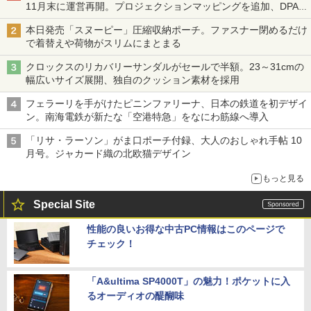
11月末に運営再開。プロジェクションマッピングを追加、DPA
は1500円
本日発売「スヌーピー」圧縮収納ポーチ。ファスナー閉めるだけ
で着替えや荷物がスリムにまとまる
クロックスのリカバリーサンダルがセールで半額。23～31cmの
幅広いサイズ展開、独自のクッション素材を採用
フェラーリを手がけたピニンファリーナ、日本の鉄道を初デザイ
ン。南海電鉄が新たな「空港特急」をなにわ筋線へ導入
「リサ・ラーソン」がま口ポーチ付録、大人のおしゃれ手帖 10
月号。ジャカード織の北欧猫デザイン
もっと見る
Special Site
性能の良いお得な中古PC情報はこのページで
チェック！
「A&ultima SP4000T」の魅力！ポケットに入
るオーディオの醍醐味