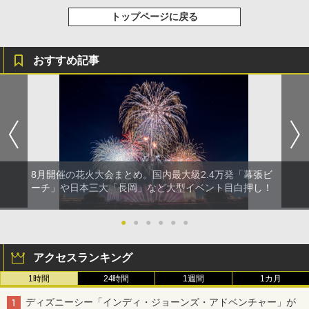
トップページに戻る
おすすめ記事
8月開催の花火大会まとめ。国内最大級2.4万発「幕張ビ
ーチ」や日本三大「長岡」など大型イベント目白押し！
●
●
●
●
●
●
アクセスランキング
1時間
24時間
1週間
1カ月
ディズニーシー「インディ・ジョーンズ・アドベンチャー」が