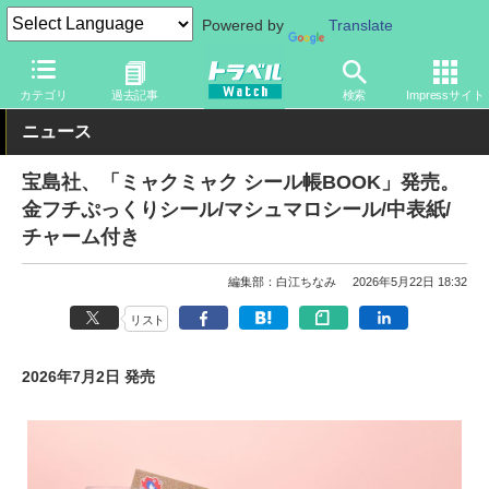
Powered by
Translate
トラベル Watch
イベント
国際博覧会
2025年大阪・関西万博
カテゴリ
過去記事
検索
Impressサイト
ニュース
宝島社、「ミャクミャク シール帳BOOK」発売。
金フチぷっくりシール/マシュマロシール/中表紙/
チャーム付き
編集部：白江ちなみ
2026年5月22日 18:32
リスト
2026年7月2日 発売