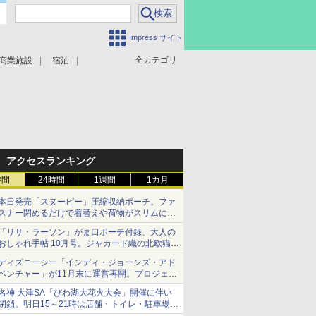
Impress サイト
全カテゴリ
商業施設
宿泊
アクセスランキング
時間
24時間
1週間
1カ月
本日発売「スヌーピー」圧縮収納ポーチ。ファ
スナー閉めるだけで着替えや荷物がスリムにま
とまる
「リサ・ラーソン」がま口ポーチ付録、大人の
おしゃれ手帖 10月号。ジャカード織の北欧猫デ
ザイン
ディズニーシー「インディ・ジョーンズ・アド
ベンチャー」が11月末に運営再開。プロジェク
ションマッピングを追加、DPAは1500円
名神 大津SA「びわ湖大花火大会」開催に伴い
閉鎖。明日15～21時は店舗・トイレ・駐車場の
利用不可