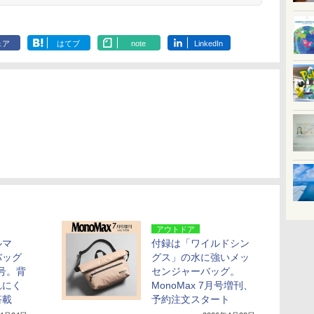
ェア
はてブ
note
LinkedIn
アウトドア
ルマ
付録は「ワイルドシン
バッグ
グス」の水に強いメッ
月号。背
センジャーバッグ。
れにく
MonoMax 7月号増刊、
搭載
予約注文スタート