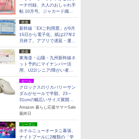
ーチ付録、大人のおしゃれ手
帖 10月号。ジャカード織の
北欧猫デザイン
鉄道
新幹線「EXご利用票」が9月
15日から電子化、紙は27年2
月終了。アプリで遅延・運休
も確認可能に
鉄道
東海道・山陽・九州新幹線ネ
ット予約にマイナンバー活
用、U22/シニア/障がい者割
を9月15日から発売
セール
クロックスのリカバリーサン
ダルがセールで半額。23～
31cmの幅広いサイズ展開、
独自のクッション素材を採用
Amazon 暮らし応援サマーSale
最終日
シーズン
ホテルニューオータニ幕張、
ナイトプールに2種類の「学