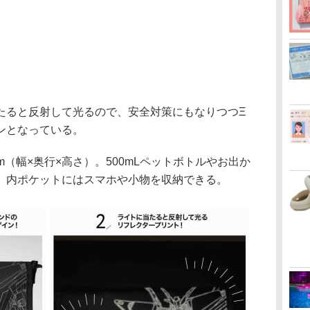
ると反射して光るので、安全対策にもなりつつΞ
ンとなっている。
5cm（幅×奥行×高さ）。500mLペットボトルやお出か
、内ポケットにはスマホや小物を収納できる。