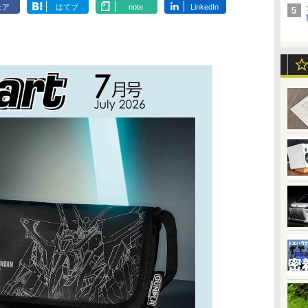
ェア
はてブ
note
LinkedIn