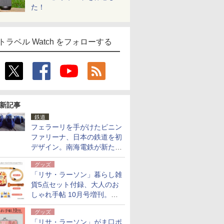
た！
トラベル Watch をフォローする
新記事
鉄道
フェラーリを手がけたピニン
ファリーナ、日本の鉄道を初
デザイン。南海電鉄が新たな
「空港特急」をなにわ筋線へ
グッズ
導入
「リサ・ラーソン」暮らし雑
貨5点セット付録、大人のお
しゃれ手帖 10月号増刊。
USBケーブルや缶ケースなど
グッズ
「リサ・ラーソン」がま口ポ