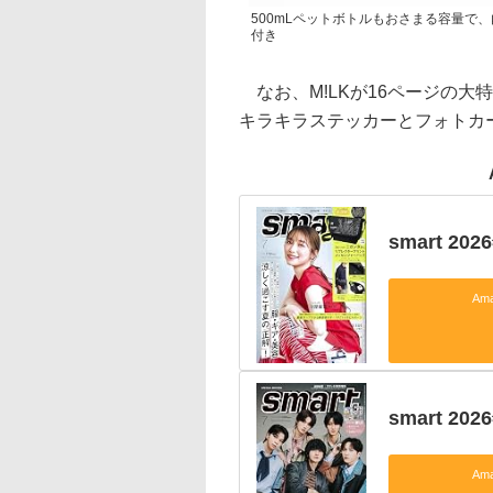
500mLペットボトルもおさまる容量で
付き
なお、M!LKが16ページの大特
キラキラステッカーとフォトカー
smart 20
Am
smart 2
Am