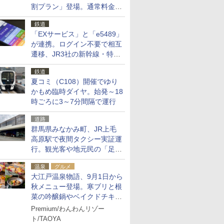
割プラン」登場。通常料金の
およそ半額でお得に夜活
鉄道
「EXサービス」と「e5489」
が連携。ログイン不要で相互
遷移、JR3社の新幹線・特急
予約をアプリで一括確認
鉄道
夏コミ（C108）開催でゆり
かもめ臨時ダイヤ。始発～18
時ごろに3～7分間隔で運行
道路
群馬県みなかみ町、JR上毛
高原駅で夜間タクシー実証運
行。観光客や地元民の「足が
ない」課題解消へ、木金土に
温泉
グルメ
2台体制
大江戸温泉物語、9月1日から
秋メニュー登場。寒ブリと根
菜の吟醸鍋やベイクドチキ
ン、ショコラ＆栗スイーツも
Premium/わんわんリゾー
食べ放題に
ト/TAOYA