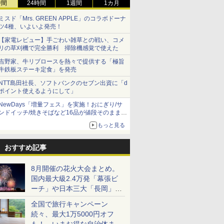
時間
24時間
1週間
1カ月
ミスド「Mrs. GREEN APPLE」のコラボドーナ
ツ4種、いよいよ発売！
【家電レビュー】手ごわい雑草との戦い、コメ
リの草刈機で完全勝利 掃除機感覚で使えた
吉野家、牛リブロースを熱々で提供する「極旨
牛鉄板ステーキ定食」を発売
NTT島田社長、ソフトバンクのセブン出資に「d
ポイント使えるようにして」
NewDays「増量フェス」を実施！おにぎり/サ
ンドイッチ/焼きそばなど16品が値段そのままで
ボリュームアップ
もっと見る
おすすめ記事
8月開催の花火大会まとめ。
国内最大級2.4万発「幕張ビ
ーチ」や日本三大「長岡」な
ど大型イベント目白押し！
全国で旅行キャンペーン
続々、最大1万5000円オフ