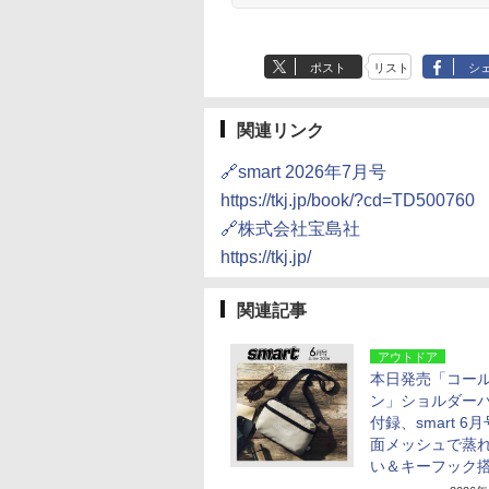
ポスト
リスト
シ
関連リンク
🔗smart 2026年7月号
https://tkj.jp/book/?cd=TD500760
🔗株式会社宝島社
https://tkj.jp/
関連記事
アウトドア
本日発売「コー
ン」ショルダー
付録、smart 6
面メッシュで蒸
い＆キーフック