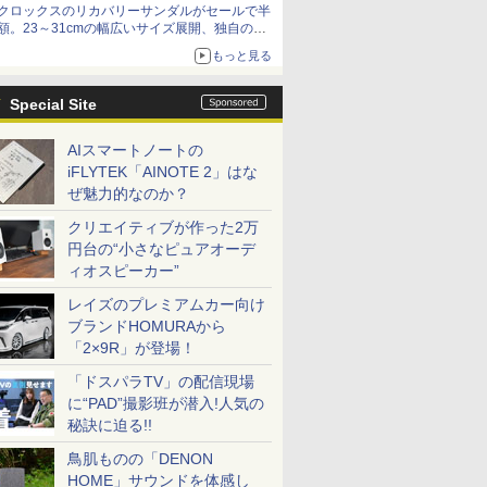
クロックスのリカバリーサンダルがセールで半
額。23～31cmの幅広いサイズ展開、独自のク
ッション素材を採用
もっと見る
Special Site
AIスマートノートの
iFLYTEK「AINOTE 2」はな
ぜ魅力的なのか？
クリエイティブが作った2万
円台の“小さなピュアオーデ
ィオスピーカー”
レイズのプレミアムカー向け
ブランドHOMURAから
「2×9R」が登場！
「ドスパラTV」の配信現場
に“PAD”撮影班が潜入!人気の
秘訣に迫る!!
鳥肌ものの「DENON
HOME」サウンドを体感し