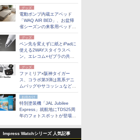
グッズ
電動ポンプ内蔵エアベッド
「WAQ AIR BED」、お盆帰
省シーズンの来客用ベッドに
も。使用後は収納バッグでコ
グッズ
ンパクトに保管
ペン先を変えずに紙とiPadに
使える2WAYスタイラスペ
ン。エレコム×ゼブラの共同
開発
グッズ
ファミリア×阪神タイガー
ス、コラボ第3弾は黒系デニ
ムバッグやサコッシュなど6
点。8月21日オンラインスト
お出かけ
アで発売
特別塗装機「JAL Jubilee
Express」就航地にTDS25周
年のフォトスポットが登場。
10月末まで青森空港に
Impress Watchシリーズ 人気記事