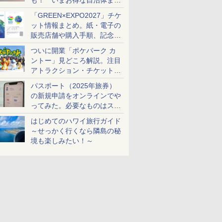
も！ いまお得な自治体まと
め
「GREEN×EXPO2027」チケ
ット情報まとめ。紙・電子の
販売店舗や購入手順、記念チ
ケットも解説
ついに開業「ポケパーク カ
ントー」見どころ解説。注目
アトラクション・チケット手
配・来場前に必要な準備は？
パスポート（2025年旅券）
の新規申請をオンラインでや
ってみた。必要なものはスマ
ホとマイナカードのみ
はじめてのハワイ旅行ガイド
～せっかく行くなら隣島の秘
境も楽しみたい！～