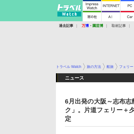
過去記事
万
博
・
園芸博
取材記事
トラベル Watch
旅の方法
船旅
フェリー
ニュース
6月出発の大阪～志布志
ク」。片道フェリー＋夕
定