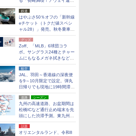
る「長崎満喫！アウェイ遠征
応援キャンペーン」
鉄道
はやぶさ50％オフの「新幹線
eチケット（トクだ値スペシ
ャル28）」発売。秋冬乗車
分、えきねっと限定
グッズ
Zoff、「MLB」6球団コラ
ボ。サングラス24種とチャー
ムにもなるメガネ拭きなど雑
貨24種
航空
JAL、羽田～香港線の深夜便
を9～10月限定で設定。弾丸
日帰りでも現地に19時間滞在
できる
道路
シーズン
九州の高速道路、お盆期間は
松橋ICなど通行止め端末を先
頭にした渋滞予測。東九州道
への迂回は料金調整を実施
話題
オリエンタルランド、令和8