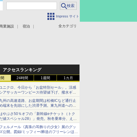
Impress サイト
全カテゴリ
商業施設
宿泊
アクセスランキング
時間
24時間
1週間
1カ月
ユニクロ、今日から「お盆特別セール」。涼感
シアサッカーワンピース待望値下げ、撥水ギア
ショーツは1990円に
九州の高速道路、お盆期間は松橋ICなど通行止
め端末を先頭にした渋滞予測。東九州道への迂
回は料金調整を実施
はやぶさ50％オフの「新幹線eチケット（トク
だ値スペシャル28）」発売。秋冬乗車分、えき
ねっと限定
フェルメール《真珠の耳飾りの少女》展のグッ
ズ公開。図録/ミッフィー/葬送のフリーレンほ
か、注目ブランドコラボが実現