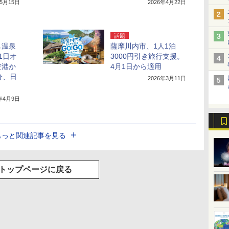
年5月15日
2026年4月22日
話題
し温泉
薩摩川内市、1人1泊
1日オ
3000円引き旅行支援。
空港か
4月1日から適用
分、日
2026年3月11日
6年4月9日
もっと関連記事を見る
トップページに戻る