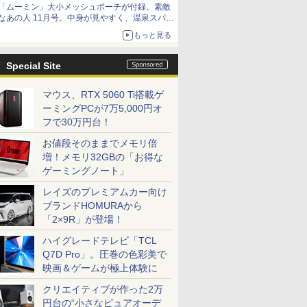
「ムーミン」大小メッシュポーチが付録、素敵
なあの人 11月号。中身が見やすく、温泉スパに
も使える
もっと見る
Special Site
マウス、RTX 5060 Ti搭載ゲ
ーミングPCが7万5,000円オ
フで30万円台！
お値段そのままでメモリ倍
増！メモリ32GBの「お得な
ゲーミングノート」
レイズのプレミアムカー向け
ブランドHOMURAから
「2×9R」が登場！
ハイグレードテレビ「TCL
Q7D Pro」。圧巻の色彩美で
映画＆ゲームが極上体験に
クリエイティブが作った2万
円台の“小さなピュアオーデ