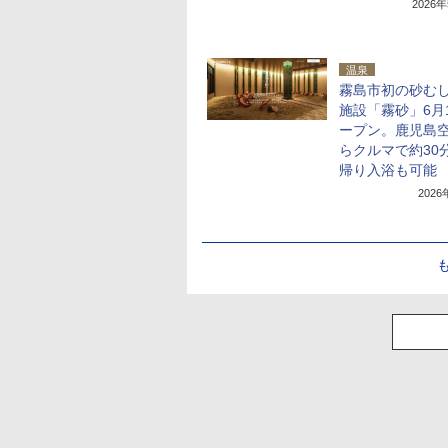
2026
温泉
霧島市初の砂む
施設「霧砂」6月
ープン。鹿児島
らクルマで約30
帰り入浴も可能
202