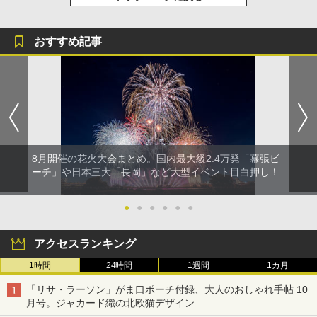
おすすめ記事
8月開催の花火大会まとめ。国内最大級2.4万発「幕張ビ
ーチ」や日本三大「長岡」など大型イベント目白押し！
●
●
●
●
●
●
アクセスランキング
1時間
24時間
1週間
1カ月
「リサ・ラーソン」がま口ポーチ付録、大人のおしゃれ手帖 10
月号。ジャカード織の北欧猫デザイン