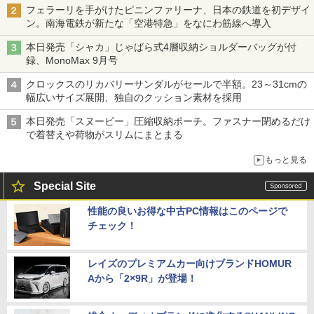
フェラーリを手がけたピニンファリーナ、日本の鉄道を初デザイ
ン。南海電鉄が新たな「空港特急」をなにわ筋線へ導入
本日発売「シャカ」じゃばら式4層収納ショルダーバッグが付
録、MonoMax 9月号
クロックスのリカバリーサンダルがセールで半額。23～31cmの
幅広いサイズ展開、独自のクッション素材を採用
本日発売「スヌーピー」圧縮収納ポーチ。ファスナー閉めるだけ
で着替えや荷物がスリムにまとまる
もっと見る
Special Site
性能の良いお得な中古PC情報はこのページで
チェック！
レイズのプレミアムカー向けブランドHOMUR
Aから「2×9R」が登場！