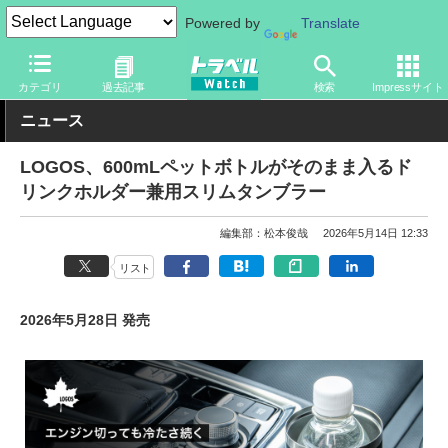
Powered by
Translate
トラベル Watch
旅のアイテム
旅行グッズ
アウトドア用品
カテゴリ
過去記事
検索
Impressサイト
ニュース
LOGOS、600mLペットボトルがそのまま入るド
リンクホルダー兼用スリムタンブラー
編集部：松本俊哉
2026年5月14日 12:33
リスト
2026年5月28日 発売