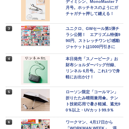
ディミシン、MonoMaster 7
月号。ホッチキスのようにガ
チャガチャ押して縫える！
ユニクロ、GWセール第1弾チ
3
ラシ公開！ エアリズム特価9
90円、ストレッチワンピ/感動
ジャケットは1000円引きに
本日発売「スノーピーク」お
4
財布ショルダーバッグ付録、
リンネル 6月号。これ1つで身
軽にお出かけ！
ローソン限定「コールマン」
5
折りたたみ晴雨兼用傘。テン
ト技術応用で暑さ軽減、遮光9
0％以上・UVカット99.9％
ワークマン、4月17日から
6
「WORKMAN WEEK」。湿