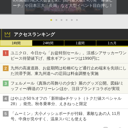
8月開催の花火大会まとめ。国内最大級2.4万発「幕張ビ
ーチ」や日本三大「長岡」など大型イベント目白押し！
●
●
●
●
●
●
アクセスランキング
1時間
24時間
1週間
1カ月
ユニクロ、今日から「お盆特別セール」。涼感シアサッカーワン
ピース待望値下げ、撥水ギアショーツは1990円に
九州の高速道路、お盆期間は松橋ICなど通行止め端末を先頭にし
た渋滞予測。東九州道への迂回は料金調整を実施
フェルメール《真珠の耳飾りの少女》展のグッズ公開。図録/ミ
ッフィー/葬送のフリーレンほか、注目ブランドコラボが実現
はやぶさ50％オフの「新幹線eチケット（トクだ値スペシャル
28）」発売。秋冬乗車分、えきねっと限定
「ムーミン」大小メッシュポーチが付録、素敵なあの人 11月
号。中身が見やすく、温泉スパにも使える