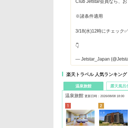
Club Jetstar会員
※諸条件適用
3/18(水)12時にチェック✅
👇
— Jetstar_Japan (@Jetst
楽天トラベル 人気ランキング
温泉旅館
露天風呂
温泉旅館
更新日時：2026/08/08 18:00