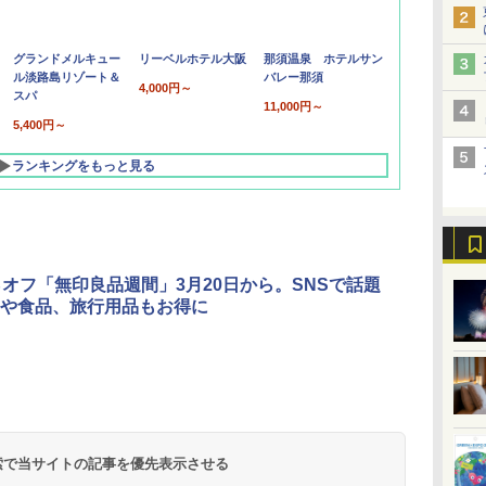
グランドメルキュー
リーベルホテル大阪
那須温泉 ホテルサン
ル淡路島リゾート＆
バレー那須
4,000円～
スパ
11,000円～
5,400円～
ランキングをもっと見る
％オフ「無印良品週間」3月20日から。SNSで話題
や食品、旅行用品もお得に
北陸 福井 あわら
品川プリンスホテ
舞浜ビューホテル
箱根湯本温泉 ホテ
ホテルトラスティ東
オリエンタルホテル
下呂温泉 水明館
住友不動産ホテル ヴ
東京ベイ舞浜ホテル
温泉 清風荘（北陸
ル イーストタワー
ｂｙ ＨＵＬＩＣ
ル おかだ
京ベイサイド
東京ベイ
ィラフォンテーヌグラ
ファーストリゾート
8,250円～
最大級の庭園露天風
（旧：東京ベイ舞浜
ンド東京有明
9,958円～
11,200円～
5,450円～
5,200円～
4,290円～
呂の宿 清風荘）
ホテル）
19,541円～
5,758円～
6,070円～
 検索で当サイトの記事を優先表示させる