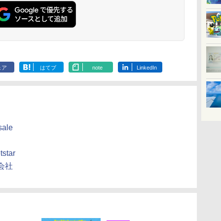
ェア
はてブ
note
LinkedIn
sale
tstar
会社