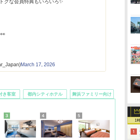
なら、おトクな会員特典もいろいろ✨
👀
ar_Japan)
March 17, 2026
付き客室
都内シティホテル
舞浜ファミリー向け
1