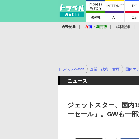
過去記事
万
博
・
園芸博
取材記事
トラベル Watch
企業・政府・官庁
国内エ
ニュース
ジェットスター、国内1
ーセール」。GWも一