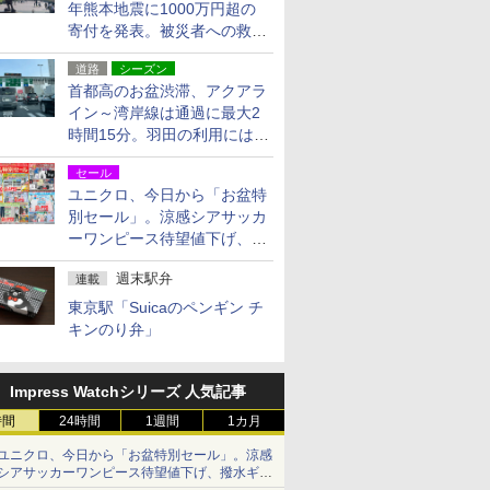
年熊本地震に1000万円超の
寄付を発表。被災者への救援
活動・復旧支援
道路
シーズン
首都高のお盆渋滞、アクアラ
イン～湾岸線は通過に最大2
時間15分。羽田の利用には
「空港西出口」の利用検討を
セール
ユニクロ、今日から「お盆特
別セール」。涼感シアサッカ
ーワンピース待望値下げ、撥
水ギアショーツは1990円に
週末駅弁
連載
東京駅「Suicaのペンギン チ
キンのり弁」
Impress Watchシリーズ 人気記事
時間
24時間
1週間
1カ月
ユニクロ、今日から「お盆特別セール」。涼感
シアサッカーワンピース待望値下げ、撥水ギア