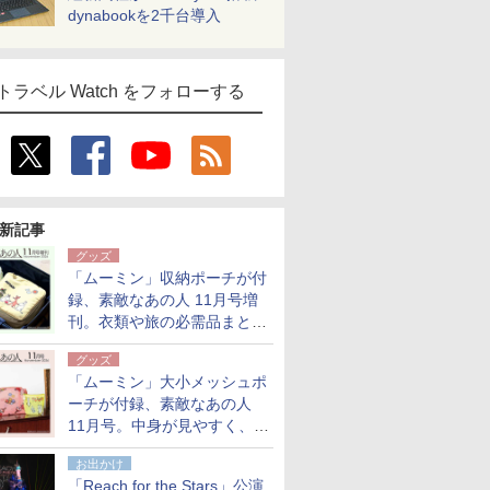
dynabookを2千台導入
トラベル Watch をフォローする
新記事
グッズ
「ムーミン」収納ポーチが付
録、素敵なあの人 11月号増
刊。衣類や旅の必需品まとま
る大小2個セット
グッズ
「ムーミン」大小メッシュポ
ーチが付録、素敵なあの人
11月号。中身が見やすく、温
泉スパにも使える
お出かけ
「Reach for the Stars」公演