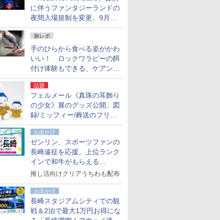
に伴うファンタジーランドの
夜間入場規制を変更。9月か
ら18時50分～20時ごろに
旅レポ
手のひらから食べる姿がかわ
いい！ ロックワラビーの餌
付け体験もできる、ケアンズ
でアサートン高原の日本語ガ
話題
イド付きツアーに参加してみ
フェルメール《真珠の耳飾り
た
の少女》展のグッズ公開。図
録/ミッフィー/葬送のフリー
レンほか、注目ブランドコラ
お出かけ
ボが実現
ゼンリン、スポーツファンの
長崎遠征を応援。上位ランク
インで和牛がもらえる
「GO！GO！長崎スタンプラ
推し活向けクリアうちわも配布
リー」
お出かけ
長崎スタジアムシティでの観
戦＆2泊で最大1万円お得にな