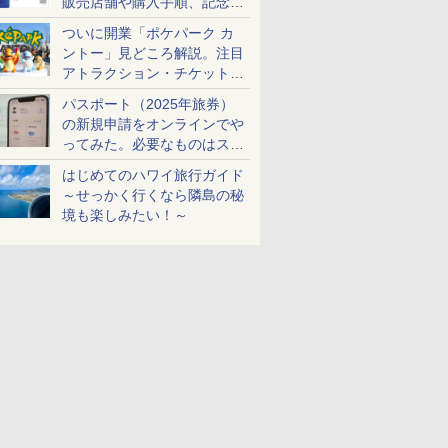
販売店舗や購入手順、記念チ
ケットも解説
ついに開業「ポケパーク カ
ントー」見どころ解説。注目
アトラクション・チケット手
配・来場前に必要な準備は？
パスポート（2025年旅券）
の新規申請をオンラインでや
ってみた。必要なものはスマ
ホとマイナカードのみ
はじめてのハワイ旅行ガイド
～せっかく行くなら隣島の秘
境も楽しみたい！～