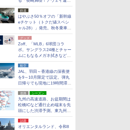
る「長崎満喫！アウェイ遠征
応援キャンペーン」
鉄道
はやぶさ50％オフの「新幹線
eチケット（トクだ値スペシ
ャル28）」発売。秋冬乗車
分、えきねっと限定
グッズ
Zoff、「MLB」6球団コラ
ボ。サングラス24種とチャー
ムにもなるメガネ拭きなど雑
貨24種
航空
JAL、羽田～香港線の深夜便
を9～10月限定で設定。弾丸
日帰りでも現地に19時間滞在
できる
道路
シーズン
九州の高速道路、お盆期間は
松橋ICなど通行止め端末を先
頭にした渋滞予測。東九州道
への迂回は料金調整を実施
話題
オリエンタルランド、令和8