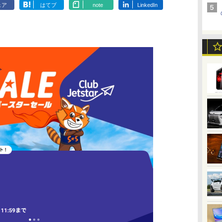
ェア
はてブ
note
LinkedIn