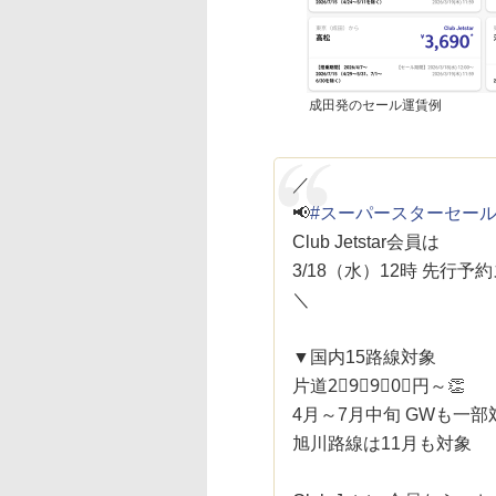
成田発のセール運賃例
／
📢
#スーパースターセー
Club Jetstar会員は
3/18（水）12時 先行予
＼
▼国内15路線対象
片道2⃣9⃣9⃣0⃣円～👏
4月～7月中旬 GWも一部
旭川路線は11月も対象