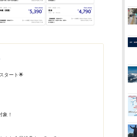
ル
約スタート🌟
対象！