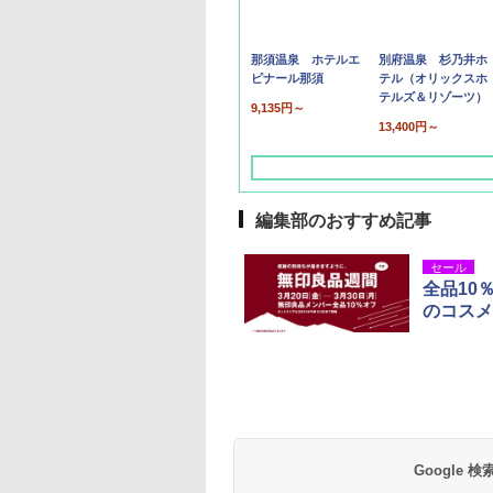
那須温泉 ホテルエ
別府温泉 杉乃井ホ
ピナール那須
テル（オリックスホ
テルズ＆リゾーツ）
9,135円～
13,400円～
編集部のおすすめ記事
セール
全品10
のコスメ
草津温泉 ホテル櫻
品川プリンスホテル
グランドニッコー東
海のサウナ＆スパ
東京ドームホテル
シェラトン・グラン
井
京ベイ 舞浜
オールインクルーシ
デ・トーキョーベ
7,037円～
7,980円～
ブ 島原温泉ホテル
イ・ホテル
14,300円～
6,800円～
南風楼
10,450円～
7,950円～
Google