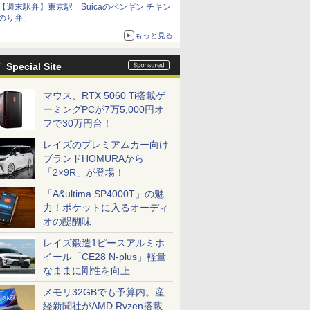
【週末駅弁】東京駅「Suicaのペンギン チキン
のり弁」
もっと見る
Special Site
マウス、RTX 5060 Ti搭載ゲ
ーミングPCが7万5,000円オ
フで30万円台！
レイズのプレミアムカー向け
ブランドHOMURAから
「2×9R」が登場！
「A&ultima SP4000T」の魅
力！ポケットに入るオーディ
オの醍醐味
レイズ鍛造1ピースアルミホ
イール「CE28 N-plus」軽量
なままに剛性を向上
メモリ32GBでも予算内。産
経新聞社がAMD Ryzen搭載