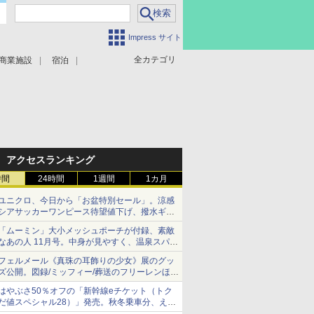
Impress サイト
全カテゴリ
商業施設
宿泊
アクセスランキング
時間
24時間
1週間
1カ月
ユニクロ、今日から「お盆特別セール」。涼感
シアサッカーワンピース待望値下げ、撥水ギア
ショーツは1990円に
「ムーミン」大小メッシュポーチが付録、素敵
なあの人 11月号。中身が見やすく、温泉スパに
も使える
フェルメール《真珠の耳飾りの少女》展のグッ
ズ公開。図録/ミッフィー/葬送のフリーレンほ
か、注目ブランドコラボが実現
はやぶさ50％オフの「新幹線eチケット（トク
だ値スペシャル28）」発売。秋冬乗車分、えき
ねっと限定