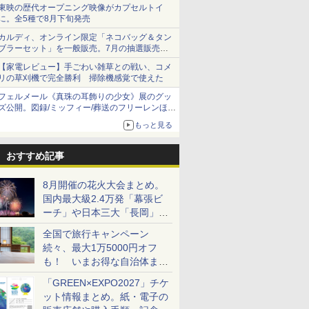
ショーツは1990円に
東映の歴代オープニング映像がカプセルトイ
に。全5種で8月下旬発売
カルディ、オンライン限定「ネコバッグ＆タン
ブラーセット」を一般販売。7月の抽選販売の
当選無効分
【家電レビュー】手ごわい雑草との戦い、コメ
リの草刈機で完全勝利 掃除機感覚で使えた
フェルメール《真珠の耳飾りの少女》展のグッ
ズ公開。図録/ミッフィー/葬送のフリーレンほ
か、注目ブランドコラボが実現
もっと見る
おすすめ記事
8月開催の花火大会まとめ。
国内最大級2.4万発「幕張ビ
ーチ」や日本三大「長岡」な
ど大型イベント目白押し！
全国で旅行キャンペーン
続々、最大1万5000円オフ
も！ いまお得な自治体まと
め
「GREEN×EXPO2027」チケ
ット情報まとめ。紙・電子の