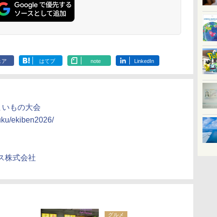
ェア
はてブ
note
LinkedIn
うまいもの大会
juku/ekiben2026/
ス株式会社
グルメ