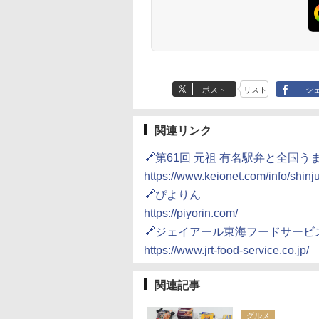
ポスト
リスト
シ
関連リンク
🔗第61回 元祖 有名駅弁と全国
https://www.keionet.com/info/shin
🔗ぴよりん
https://piyorin.com/
🔗ジェイアール東海フードサービ
https://www.jrt-food-service.co.jp/
関連記事
グルメ