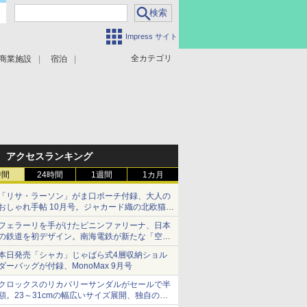
Impress サイト
全カテゴリ
商業施設
宿泊
アクセスランキング
時間
24時間
1週間
1カ月
「リサ・ラーソン」がま口ポーチ付録、大人の
おしゃれ手帖 10月号。ジャカード織の北欧猫デ
ザイン
フェラーリを手がけたピニンファリーナ、日本
の鉄道を初デザイン。南海電鉄が新たな「空港
特急」をなにわ筋線へ導入
本日発売「シャカ」じゃばら式4層収納ショル
ダーバッグが付録、MonoMax 9月号
クロックスのリカバリーサンダルがセールで半
額。23～31cmの幅広いサイズ展開、独自のク
ッション素材を採用