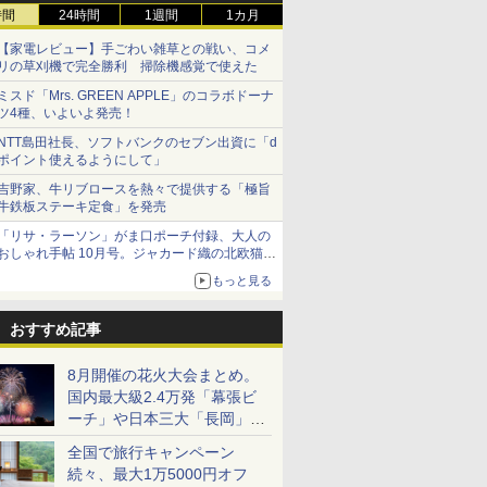
時間
24時間
1週間
1カ月
【家電レビュー】手ごわい雑草との戦い、コメ
リの草刈機で完全勝利 掃除機感覚で使えた
ミスド「Mrs. GREEN APPLE」のコラボドーナ
ツ4種、いよいよ発売！
NTT島田社長、ソフトバンクのセブン出資に「d
ポイント使えるようにして」
吉野家、牛リブロースを熱々で提供する「極旨
牛鉄板ステーキ定食」を発売
「リサ・ラーソン」がま口ポーチ付録、大人の
おしゃれ手帖 10月号。ジャカード織の北欧猫デ
ザイン
もっと見る
おすすめ記事
8月開催の花火大会まとめ。
国内最大級2.4万発「幕張ビ
ーチ」や日本三大「長岡」な
ど大型イベント目白押し！
全国で旅行キャンペーン
続々、最大1万5000円オフ