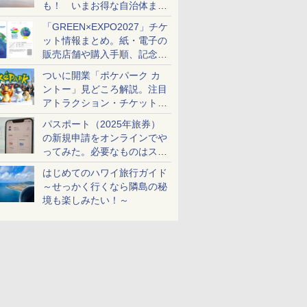
も！ いまお得な自治体まと
め
「GREEN×EXPO2027」チケ
ット情報まとめ。紙・電子の
販売店舗や購入手順、記念チ
ケットも解説
ついに開業「ポケパーク カ
ントー」見どころ解説。注目
アトラクション・チケット手
配・来場前に必要な準備は？
パスポート（2025年旅券）
の新規申請をオンラインでや
ってみた。必要なものはスマ
ホとマイナカードのみ
はじめてのハワイ旅行ガイド
～せっかく行くなら隣島の秘
境も楽しみたい！～