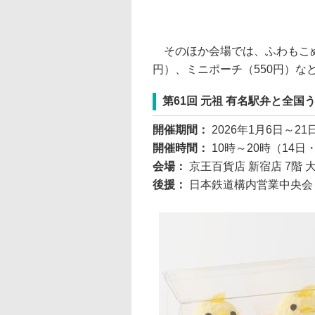
そのほか会場では、ふわもこぬい
円）、ミニポーチ（550円）な
第61回 元祖 有名駅弁と全国
開催期間：
2026年1月6日～21
開催時間：
10時～20時（14日
会場：
京王百貨店 新宿店 7階 
後援：
日本鉄道構内営業中央会