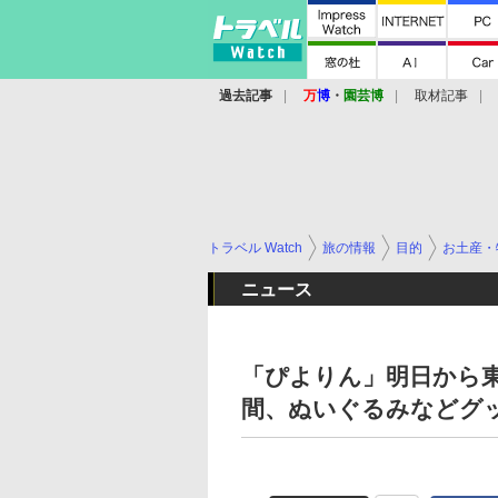
過去記事
万
博
・
園芸博
取材記事
トラベル Watch
旅の情報
目的
お土産・
ニュース
「ぴよりん」明日から東
間、ぬいぐるみなどグ