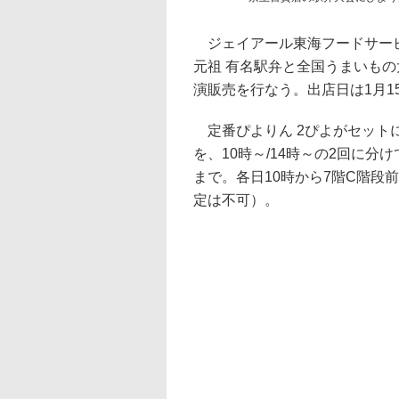
ジェイアール東海フードサービ
元祖 有名駅弁と全国うまいも
演販売を行なう。出店日は1月1
定番ぴよりん 2ぴよがセットに
を、10時～/14時～の2回に分
まで。各日10時から7階C階段
定は不可）。