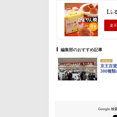
【ふ
編集部のおすすめ記事
グルメ
京王百貨
380種
Google