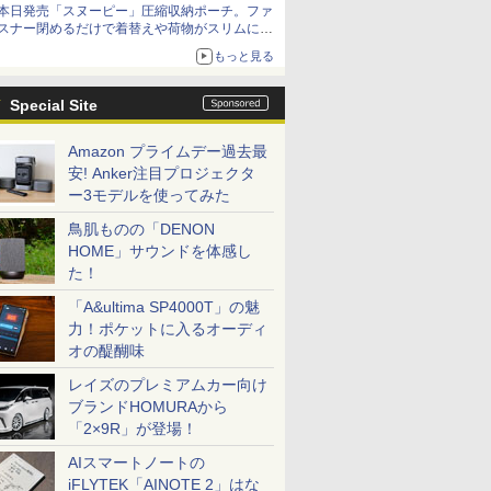
本日発売「スヌーピー」圧縮収納ポーチ。ファ
スナー閉めるだけで着替えや荷物がスリムにま
とまる
もっと見る
Special Site
Amazon プライムデー過去最
安! Anker注目プロジェクタ
ー3モデルを使ってみた
鳥肌ものの「DENON
HOME」サウンドを体感し
た！
「A&ultima SP4000T」の魅
力！ポケットに入るオーディ
オの醍醐味
レイズのプレミアムカー向け
ブランドHOMURAから
「2×9R」が登場！
AIスマートノートの
iFLYTEK「AINOTE 2」はな