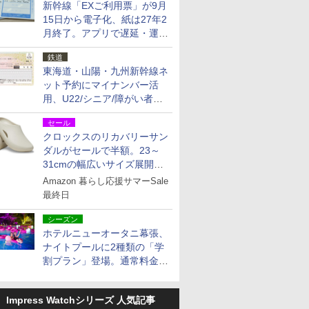
新幹線「EXご利用票」が9月
15日から電子化、紙は27年2
月終了。アプリで遅延・運休
も確認可能に
鉄道
東海道・山陽・九州新幹線ネ
ット予約にマイナンバー活
用、U22/シニア/障がい者割
を9月15日から発売
セール
クロックスのリカバリーサン
ダルがセールで半額。23～
31cmの幅広いサイズ展開、
独自のクッション素材を採用
Amazon 暮らし応援サマーSale
最終日
シーズン
ホテルニューオータニ幕張、
ナイトプールに2種類の「学
割プラン」登場。通常料金の
およそ半額でお得に夜活
Impress Watchシリーズ 人気記事