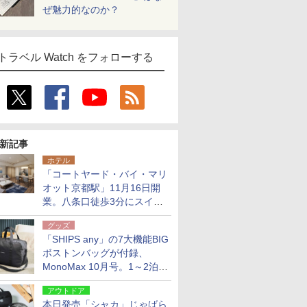
ぜ魅力的なのか？
トラベル Watch をフォローする
新記事
ホテル
「コートヤード・バイ・マリ
オット京都駅」11月16日開
業。八条口徒歩3分にスイー
ト含む全270室、ダイニング
グッズ
も併設
「SHIPS any」の7大機能BIG
ボストンバッグが付録、
MonoMax 10月号。1～2泊の
荷物、キャリーオンも可能
アウトドア
本日発売「シャカ」じゃばら