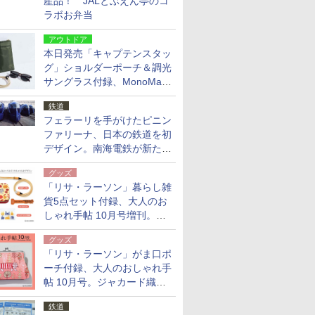
産品！ JALとぶえん亭のコ
ラボお弁当
アウトドア
本日発売「キャプテンスタッ
グ」ショルダーポーチ＆調光
サングラス付録、MonoMax
9月号増刊
鉄道
フェラーリを手がけたピニン
ファリーナ、日本の鉄道を初
デザイン。南海電鉄が新たな
「空港特急」をなにわ筋線へ
グッズ
導入
「リサ・ラーソン」暮らし雑
貨5点セット付録、大人のお
しゃれ手帖 10月号増刊。
USBケーブルや缶ケースなど
グッズ
「リサ・ラーソン」がま口ポ
ーチ付録、大人のおしゃれ手
帖 10月号。ジャカード織の
北欧猫デザイン
鉄道