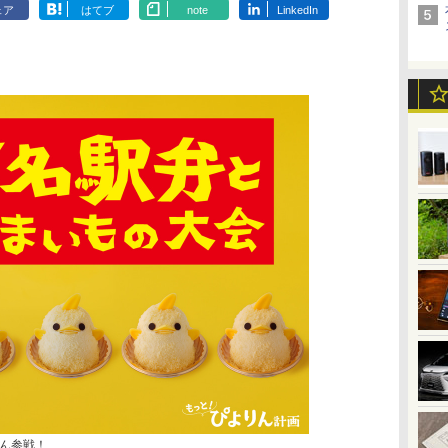
ェア
はてブ
note
LinkedIn
ん参戦！