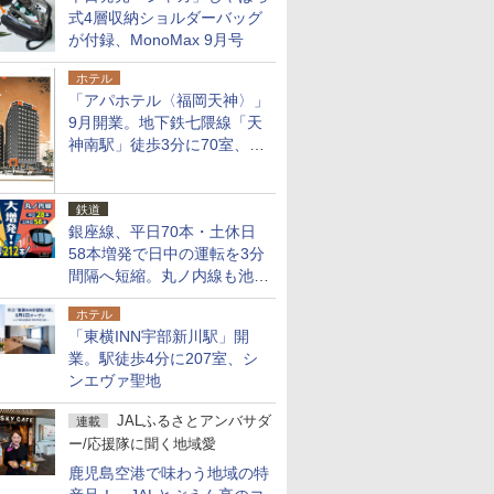
式4層収納ショルダーバッグ
が付録、MonoMax 9月号
ホテル
「アパホテル〈福岡天神〉」
9月開業。地下鉄七隈線「天
神南駅」徒歩3分に70室、エ
リア初の直営店
鉄道
銀座線、平日70本・土休日
58本増発で日中の運転を3分
間隔へ短縮。丸ノ内線も池袋
～中野坂上を4分間隔に
ホテル
「東横INN宇部新川駅」開
業。駅徒歩4分に207室、シ
ンエヴァ聖地
JALふるさとアンバサダ
連載
ー/応援隊に聞く地域愛
鹿児島空港で味わう地域の特