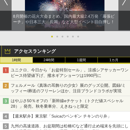
8月開催の花火大会まとめ。国内最大級2.4万発「幕張ビ
ーチ」や日本三大「長岡」など大型イベント目白押し！
●
●
●
●
●
●
アクセスランキング
1時間
24時間
1週間
1カ月
ユニクロ、今日から「お盆特別セール」。涼感シアサッカーワン
ピース待望値下げ、撥水ギアショーツは1990円に
フェルメール《真珠の耳飾りの少女》展のグッズ公開。図録/ミ
ッフィー/葬送のフリーレンほか、注目ブランドコラボが実現
はやぶさ50％オフの「新幹線eチケット（トクだ値スペシャル
28）」発売。秋冬乗車分、えきねっと限定
【週末駅弁】東京駅「Suicaのペンギン チキンのり弁」
九州の高速道路、お盆期間は松橋ICなど通行止め端末を先頭にし