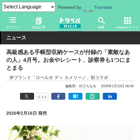
Powered by
Translate
トラベル Watch
旅のアイテム
旅行グッズ
生活雑貨
カテゴリ
過去記事
検索
Impressサイト
ニュース
高級感ある手帳型収納ケースが付録の「素敵なあ
の人」4月号。お金やレシート、診察券も1つにま
とまる
伊ブランド「ロベルタ ディ カメリーノ」初コラボ
編集部：白江ちなみ
2026年1月10日 06:00
リスト
2026年2月16日 発売