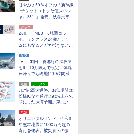
はやぶさ50％オフの「新幹線
eチケット（トクだ値スペシ
ャル28）」発売。秋冬乗車
分、えきねっと限定
グッズ
Zoff、「MLB」6球団コラ
ボ。サングラス24種とチャー
ムにもなるメガネ拭きなど雑
貨24種
航空
JAL、羽田～香港線の深夜便
を9～10月限定で設定。弾丸
日帰りでも現地に19時間滞在
できる
道路
シーズン
九州の高速道路、お盆期間は
松橋ICなど通行止め端末を先
頭にした渋滞予測。東九州道
への迂回は料金調整を実施
話題
オリエンタルランド、令和8
年熊本地震に1000万円超の
寄付を発表。被災者への救援