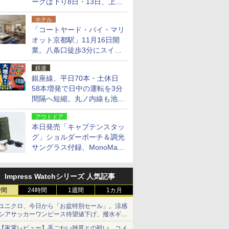
ークは下り8日・13日、上り
14日・15日
ホテル
「コートヤード・バイ・マリ
オット京都駅」11月16日開
業。八条口徒歩3分にスイー
ト含む全270室、ダイニング
鉄道
も併設
銀座線、平日70本・土休日
58本増発で日中の運転を3分
間隔へ短縮。丸ノ内線も池袋
～中野坂上を4分間隔に
アウトドア
本日発売「キャプテンスタッ
グ」ショルダーポーチ＆調光
サングラス付録、MonoMax
9月号増刊
Impress Watchシリーズ 人気記事
時間
24時間
1週間
1カ月
ユニクロ、今日から「お盆特別セール」。涼感
シアサッカーワンピース待望値下げ、撥水ギア
ショーツは1990円に
【家電レビュー】手ごわい雑草との戦い、コメ