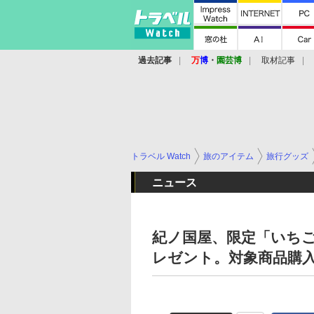
過去記事
万
博
・
園芸博
取材記事
トラベル Watch
旅のアイテム
旅行グッズ
ニュース
紀ノ国屋、限定「いち
レゼント。対象商品購