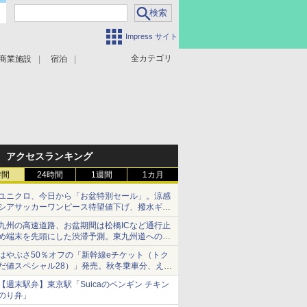
Impress サイト
全カテゴリ
商業施設
宿泊
アクセスランキング
時間
24時間
1週間
1カ月
ユニクロ、今日から「お盆特別セール」。涼感
シアサッカーワンピース待望値下げ、撥水ギア
ショーツは1990円に
九州の高速道路、お盆期間は松橋ICなど通行止
め端末を先頭にした渋滞予測。東九州道への迂
回は料金調整を実施
はやぶさ50％オフの「新幹線eチケット（トク
だ値スペシャル28）」発売。秋冬乗車分、えき
ねっと限定
【週末駅弁】東京駅「Suicaのペンギン チキン
のり弁」