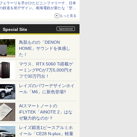
フェラーリを手がけたピニンファリーナ、日本
の鉄道を初デザイン。南海電鉄が新たな「空港
特急」をなにわ筋線へ導入
もっと見る
Special Site
鳥肌ものの「DENON
HOME」サウンドを体感し
た！
マウス、RTX 5060 Ti搭載ゲ
ーミングPCが7万5,000円オ
フで30万円台！
レイズのパワーデザインホイ
ール「M6」に新色登場!!
AIスマートノートの
iFLYTEK「AINOTE 2」はな
ぜ魅力的なのか？
レイズ鍛造1ピースアルミホ
イール「CE28 N-plus」軽量