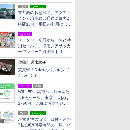
活動・復旧支援
道路
シーズン
首都高のお盆渋滞、アクアラ
イン～湾岸線は通過に最大2
時間15分。羽田の利用には
「空港西出口」の利用検討を
セール
ユニクロ、今日から「お盆特
別セール」。涼感シアサッカ
ーワンピース待望値下げ、撥
水ギアショーツは1990円に
週末駅弁
連載
東京駅「Suicaのペンギン チ
キンのり弁」
セール
道路
WILLER、高速バス1kmあた
り5円セール。東京～大阪は
2750円、ご縁に感謝を込め
た20周年記念キャンペーン
道路
シーズン
お盆各地の渋滞、日付・道路
別の通過所要時間の一覧。ピ