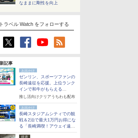
なままに剛性を向上
トラベル Watch をフォローする
新記事
お出かけ
ゼンリン、スポーツファンの
長崎遠征を応援。上位ランク
インで和牛がもらえる
「GO！GO！長崎スタンプラ
推し活向けクリアうちわも配布
リー」
お出かけ
長崎スタジアムシティでの観
戦＆2泊で最大1万円お得にな
る「長崎満喫！アウェイ遠征
応援キャンペーン」
鉄道