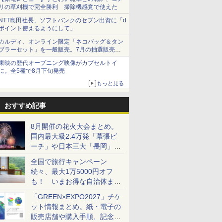
リの草刈機で完全勝利 掃除機感覚で使えた
NTT島田社長、ソフトバンクのセブン出資に「d
ポイント使えるようにして」
カルディ、オンライン限定「ネコバッグ＆タン
ブラーセット」を一般販売。7月の抽選販売の
当選無効分
東映の歴代オープニング映像がカプセルトイ
に。全5種で8月下旬発売
もっと見る
おすすめ記事
8月開催の花火大会まとめ。
国内最大級2.4万発「幕張ビ
ーチ」や日本三大「長岡」な
ど大型イベント目白押し！
全国で旅行キャンペーン
続々、最大1万5000円オフ
も！ いまお得な自治体まと
め
「GREEN×EXPO2027」チケ
ット情報まとめ。紙・電子の
販売店舗や購入手順、記念チ