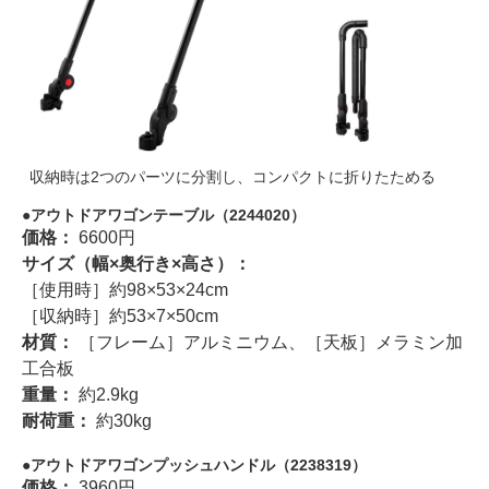
収納時は2つのパーツに分割し、コンパクトに折りたためる
アウトドアワゴンテーブル（2244020）
価格：
6600円
サイズ（幅×奥行き×高さ）：
［使用時］約98×53×24cm
［収納時］約53×7×50cm
材質：
［フレーム］アルミニウム、［天板］メラミン加
工合板
重量：
約2.9kg
耐荷重：
約30kg
アウトドアワゴンプッシュハンドル（2238319）
価格：
3960円