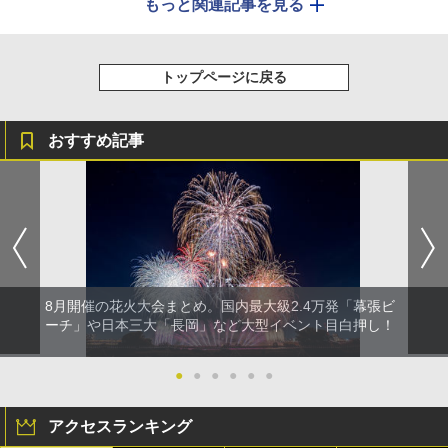
もっと関連記事を見る
トップページに戻る
おすすめ記事
8月開催の花火大会まとめ。国内最大級2.4万発「幕張ビ
ーチ」や日本三大「長岡」など大型イベント目白押し！
●
●
●
●
●
●
アクセスランキング