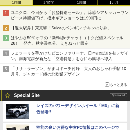
1時間
24時間
1週間
1カ月
ユニクロ、今日から「お盆特別セール」。涼感シアサッカーワン
ピース待望値下げ、撥水ギアショーツは1990円に
【週末駅弁】東京駅「Suicaのペンギン チキンのり弁」
はやぶさ50％オフの「新幹線eチケット（トクだ値スペシャル
28）」発売。秋冬乗車分、えきねっと限定
フェラーリを手がけたピニンファリーナ、日本の鉄道を初デザイ
ン。南海電鉄が新たな「空港特急」をなにわ筋線へ導入
「リサ・ラーソン」がま口ポーチ付録、大人のおしゃれ手帖 10
月号。ジャカード織の北欧猫デザイン
もっと見る
Special Site
レイズのパワーデザインホイール「M6」に新
色登場!!
性能の良いお得な中古PC情報はこのページで