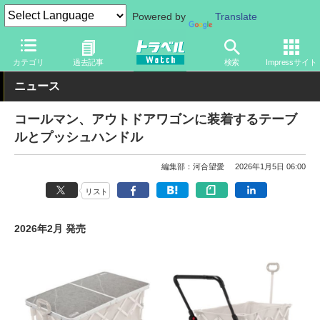
Powered by
Translate
トラベル Watch
旅のアイテム
旅行グッズ
アウトドア用品
カテゴリ
過去記事
検索
Impressサイト
ニュース
コールマン、アウトドアワゴンに装着するテーブ
ルとプッシュハンドル
編集部：河合望愛
2026年1月5日 06:00
リスト
2026年2月 発売