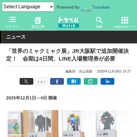
Powered by
Translate
トラベル Watch
イベント
国際博覧会
2025年大阪・関西万博
カテゴリ
過去記事
検索
Impressサイト
ニュース
「世界のミャクミャク展」JR大阪駅で追加開催決
定！ 会期は4日間、LINE入場整理券が必要
編集部：丸山花梨
2025年11月28日 15:27
リスト
2025年12月1日～4日 開催