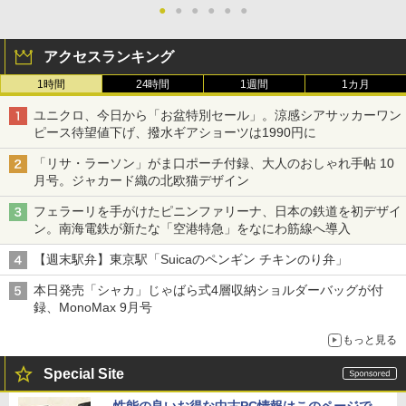
●
●
●
●
●
●
アクセスランキング
1時間
24時間
1週間
1カ月
ユニクロ、今日から「お盆特別セール」。涼感シアサッカーワン
ピース待望値下げ、撥水ギアショーツは1990円に
「リサ・ラーソン」がま口ポーチ付録、大人のおしゃれ手帖 10
月号。ジャカード織の北欧猫デザイン
フェラーリを手がけたピニンファリーナ、日本の鉄道を初デザイ
ン。南海電鉄が新たな「空港特急」をなにわ筋線へ導入
【週末駅弁】東京駅「Suicaのペンギン チキンのり弁」
本日発売「シャカ」じゃばら式4層収納ショルダーバッグが付
録、MonoMax 9月号
もっと見る
Special Site
性能の良いお得な中古PC情報はこのページで