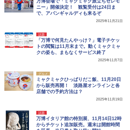
万博会場で「ミャクミャク旅立ちセレモ
ニー」開催決定！ 観覧受付は24日ま
で、アバンギャルディも来るぞ
2025年11月21日
話題
「万博で何見たんやっけ？」電子チケッ
トの閲覧は11月末まで。動くミャクミャ
クの姿も、まもなくサービス終了
2025年11月7日
グルメ
ミャクミャクひっぱりだこ飯、11月20日
から販売再開！ 淡路屋オンラインと各
店舗での予約方法は？
2025年11月19日
話題
万博イタリア館の特別展、11月14日12時
からチケット追加販売。週末は開館時間