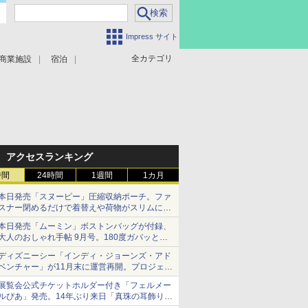
Impress サイト
全カテゴリ
商業施設
宿泊
アクセスランキング
時間
24時間
1週間
1カ月
本日発売「スヌーピー」圧縮収納ポーチ。ファ
スナー閉めるだけで着替えや荷物がスリムにま
とまる
本日発売「ムーミン」ボストンバッグが付録、
大人のおしゃれ手帖 9月号。180度ガバッと開
いて大容量
ディズニーシー「インディ・ジョーンズ・アド
ベンチャー」が11月末に運営再開。プロジェク
ションマッピングを追加、DPAは1500円
展覧会公式チケットホルダー付き「フェルメー
ルぴあ」発売。14年ぶり来日「真珠の耳飾りの
少女」ほか37作品のガイド