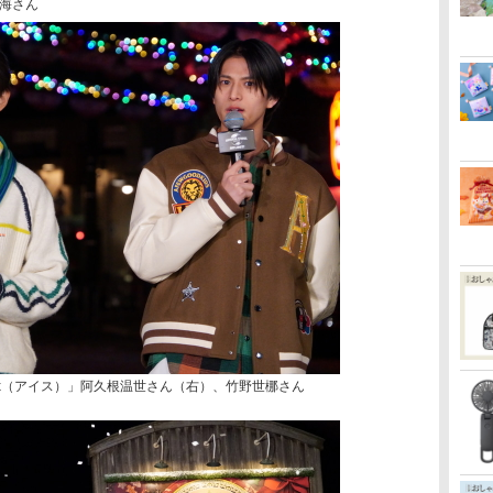
海さん
Ex（アイス）」阿久根温世さん（右）、竹野世梛さん