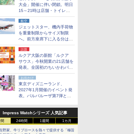
大会」開催に伴い閉鎖。明日
15～21時は店舗・トイレ・
駐車場の利用不可
航空
ジェットスター、機内手荷物
を重量制限からサイズ制限
へ。前方座席下に入る分はす
べての運賃で無料に
話題
ルクア大阪の新館「ルクア
サウス」今秋開業の21店舗を
発表。全国初のちいかわパー
クストア/サンリオ新業態1号
お出かけ
店など
東京ディズニーランド、
2027年1月開催のイベント発
表。パルパルーザ第7弾とし
て「ミニーのファンダーラン
ド」を再演
Impress Watchシリーズ 人気記事
時間
24時間
1週間
1カ月
吉野家、牛リブロースを熱々で提供する「極旨