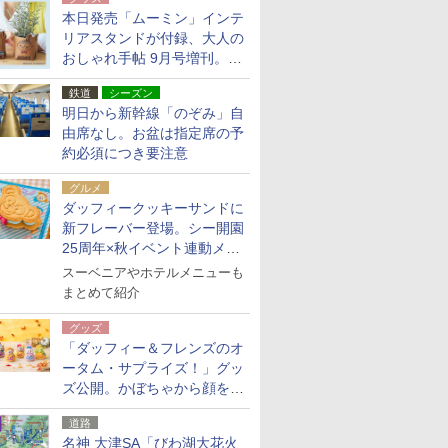
本日発売「ムーミン」インテ
リアスタンドが付録、大人の
おしゃれ手帖 9月号増刊。レ
ザー調で高級感ある2個セッ
鉄道
シーズン
ト
明日から新幹線「のぞみ」自
由席なし。お盆は指定席の予
約必須につき要注意
グルメ
ダッフィークッキーサンドに
新フレーバー登場。シー開園
25周年×秋イベント連動メニ
ュー
スーベニアやホテルメニューも
まとめて紹介
グッズ
「ダッフィー＆フレンズのオ
ータム・サプライズ！」グッ
ズ公開。かぼちゃから顔をの
ぞかせたぬいぐるみチャーム
道路
ほか
名神 大津SA「びわ湖大花火