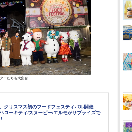
ターたちも大集合
J、クリスマス初のフードフェスティバル開催
ハローキティ/スヌーピー/エルモがサプライズで
！