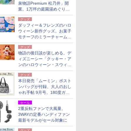
泉物語Premium 松乃井」開
業。1万坪の庭園湯めぐり＆
豪華バイキングを体験してき
グッズ
た！
ダッフィー＆フレンズのハロ
ウィーン新作グッズ。お菓子
モチーフのミラーチャーム/
デザインポーチほか
グッズ
物語の後日談が楽しめる。デ
ィズニーシー「クッキー・ア
ンのハロウィーン・スウィー
トサプライズ」限定グッズ公
グッズ
開
本日発売「ムーミン」ボスト
ンバッグが付録、大人のおし
ゃれ手帖 9月号。180度ガバ
ッと開いて大容量
セール
2重反転ファンで大風量。
3WAYの定番ハンディファン
最新モデルがセール対象に
グッズ