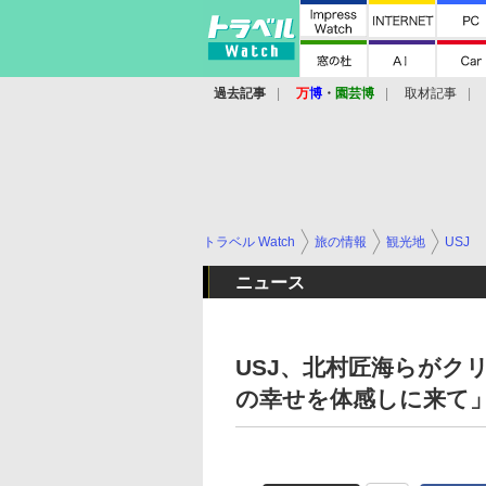
過去記事
万
博
・
園芸博
取材記事
トラベル Watch
旅の情報
観光地
USJ
ニュース
USJ、北村匠海らがク
の幸せを体感しに来て