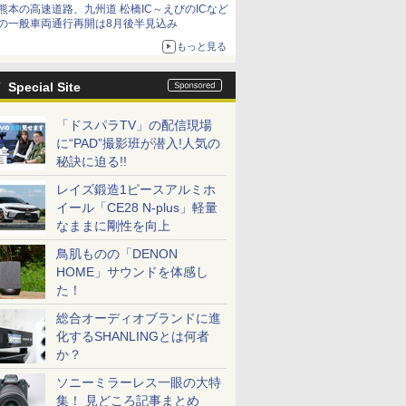
熊本の高速道路、九州道 松橋IC～えびのICなど
の一般車両通行再開は8月後半見込み
もっと見る
Special Site
「ドスパラTV」の配信現場
に“PAD”撮影班が潜入!人気の
秘訣に迫る!!
レイズ鍛造1ピースアルミホ
イール「CE28 N-plus」軽量
なままに剛性を向上
鳥肌ものの「DENON
HOME」サウンドを体感し
た！
総合オーディオブランドに進
化するSHANLINGとは何者
か？
ソニーミラーレス一眼の大特
集！ 見どころ記事まとめ