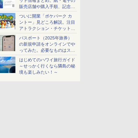
ット情報まとめ。紙・電子の
販売店舗や購入手順、記念チ
ケットも解説
ついに開業「ポケパーク カ
ントー」見どころ解説。注目
アトラクション・チケット手
配・来場前に必要な準備は？
パスポート（2025年旅券）
の新規申請をオンラインでや
ってみた。必要なものはスマ
ホとマイナカードのみ
はじめてのハワイ旅行ガイド
～せっかく行くなら隣島の秘
境も楽しみたい！～