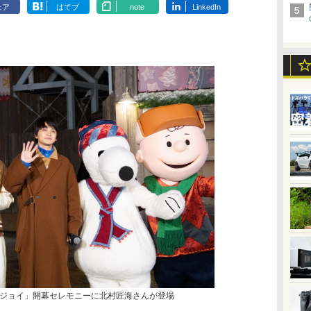
ェア
はてブ
note
LinkedIn
ジョイ」開幕セレモニーに北村匠海さんが登場