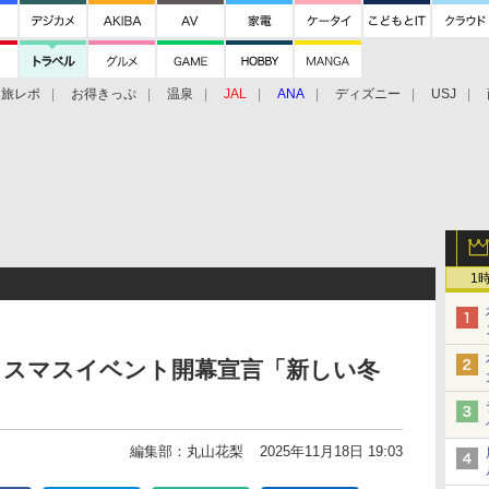
旅レポ
お得きっぷ
温泉
JAL
ANA
ディズニー
USJ
1
リスマスイベント開幕宣言「新しい冬
」
編集部：丸山花梨
2025年11月18日 19:03