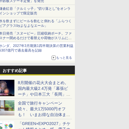
牛鉄板ステーキ定食」を発売
鎌倉紅谷「クルミッ子」“切り落とし”をオンラ
インショップで限定販売
水を飲まずにビールを飲むと倒れる「ふらつく
ビアグラスbyよなよなエール」
本日発売「スヌーピー」圧縮収納ポーチ。ファ
スナー閉めるだけで着替えや荷物がスリムにま
とまる
ホンダ、2027年3月期第1四半期決算の営業利益
5307億円で過去最高を記録
もっと見る
おすすめ記事
8月開催の花火大会まとめ。
国内最大級2.4万発「幕張ビ
ーチ」や日本三大「長岡」な
ど大型イベント目白押し！
全国で旅行キャンペーン
続々、最大1万5000円オフ
も！ いまお得な自治体まと
め
「GREEN×EXPO2027」チケ