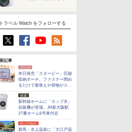
トラベル Watch をフォローする
新記事
グッズ
本日発売「スヌーピー」圧縮
収納ポーチ。ファスナー閉め
るだけで着替えや荷物がスリ
ムにまとまる
鉄道
新幹線ホームに「カップ氷」
自販機が登場。JR新大阪駅
27番ホーム6号車付近
行ってみた
群馬・水上温泉に「大江戸温