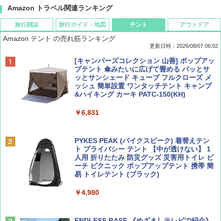
Amazon トラベル関連ランキング
旅行雑誌
旅行ガイド・地図
テント
アウトドア
Amazon テント の売れ筋ランキング
更新日時：2026/08/07 06:02
ディズニーファン ２０２６年 ９月号 [雑
D40 地球の歩き方 チェンマイ タイ北部の魅
[キャンパーズコレクション 山善] ポップアッ
誌] (ＤＩＳＮＥＹ ＦＡＮ)
力的な町 2026～2027 地球の歩き方D アジア
プテント 傘みたいに広げて畳める パッとサ
ッとサンシェード キューブ フルクローズ メ
ッシュ 簡単設置 ワンタッチテント キャンプ
￥713
￥2,079
&ハイキング カーキ PATC-150(KH)
￥6,831
BE-PAL(ビ-パル) 2026年 9 月号【特別付録:
A09 地球の歩き方 イタリア 2026～2027 地
SOTO ミニマル"旅"財布 ランダム2種】
球の歩き方A ヨーロッパ
PYKES PEAK (パイクスピーク) 着替えテン
ト プライバシー テント 【中が透けない】 1
￥1,500
￥2,479
人用 折りたたみ 防災グッズ 災害用トイレ ビ
ーチ ピクニック ポップアップテント 携帯 簡
易 トイレテント (ブラック)
山と溪谷 2026年8月号「南アルプス大全」
地球の歩き方 スター・ウォーズ
￥4,980
￥1,540
￥2,695
ENDLESS BASE 《めざましテレビで紹介》