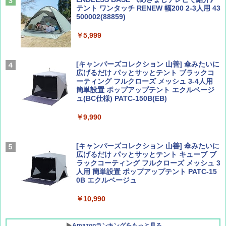
テント ワンタッチ RENEW 幅200 2-3人用 43
500002(88859)
Coyote No.89 特集 星野道夫 夢見る旅
A26 地球の歩き方 チェコ ポーランド スロヴ
ァキア 2026～2027 地球の歩き方A ヨーロッ
￥5,999
パ
￥1,540
￥2,277
[キャンパーズコレクション 山善] 傘みたいに
広げるだけ パッとサッとテント ブラックコ
ーティング フルクローズ メッシュ 3-4人用
簡単設置 ポップアップテント エクルベージ
AIRLINE（エアライン）2026年9月号【特
新しい日本地理 地図・統計・移動から読み
ュ(BC仕様) PATC-150B(EB)
集】ボーイング110周年を祝して！
解く (講談社現代新書)
￥9,990
￥1,760
￥1,540
[キャンパーズコレクション 山善] 傘みたいに
広げるだけ パッとサッとテント キューブ ブ
ラックコーティング フルクローズ メッシュ 3
人用 簡単設置 ポップアップテント PATC-15
0B エクルベージュ
￥10,990
Amazonランキングをもっと見る