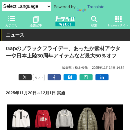
Powered by
Translate
トラベル Watch
旅の情報
セール
カテゴリ
過去記事
検索
Impressサイト
ニュース
Gapのブラックフライデー、あったか素材アウタ
ーや日本上陸30周年アイテムなど最大50％オフ
編集部：松本俊哉
2025年11月14日 14:34
リスト
2025年11月20日～12月1日 実施