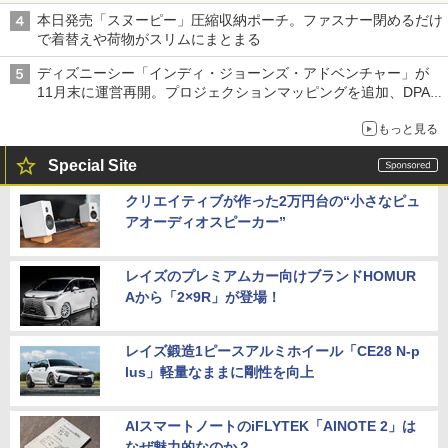
本日発売「スヌーピー」圧縮収納ポーチ。ファスナー閉めるだけ
で着替えや荷物がスリムにまとまる
ディズニーシー「インディ・ジョーンズ・アドベンチャー」が
11月末に運営再開。プロジェクションマッピングを追加、DPA
は1500円
もっと見る
Special Site
クリエイティブが作った2万円台の“小さなピュ
アオーディオスピーカー”
レイズのプレミアムカー向けブランドHOMUR
Aから「2×9R」が登場！
レイズ鍛造1ピースアルミホイール「CE28 N-p
lus」軽量なままに剛性を向上
AIスマートノートのiFLYTEK「AINOTE 2」は
なぜ魅力的なのか？