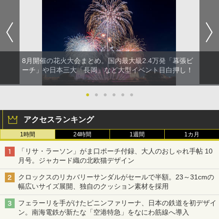
8月開催の花火大会まとめ。国内最大級2.4万発「幕張ビ
ーチ」や日本三大「長岡」など大型イベント目白押し！
●
●
●
●
●
●
アクセスランキング
1時間
24時間
1週間
1カ月
「リサ・ラーソン」がま口ポーチ付録、大人のおしゃれ手帖 10
月号。ジャカード織の北欧猫デザイン
クロックスのリカバリーサンダルがセールで半額。23～31cmの
幅広いサイズ展開、独自のクッション素材を採用
フェラーリを手がけたピニンファリーナ、日本の鉄道を初デザイ
ン。南海電鉄が新たな「空港特急」をなにわ筋線へ導入