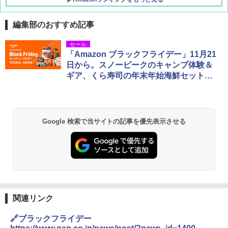
編集部のおすすめ記事
BUNDOK(バンドック)ソロ ドーム 1 EX BDK
セール
-08EX カーキ ソロキャンプ ポリエステル フ
「Amazon ブラックフライデー」11月21
レーム テント
日から。スノーピークのキャンプ体験＆
ギア、くら寿司の年末年始海鮮セットが
￥14,800
お得
GRANDOOR ステンレス保冷剤 2個セット 2
026リニューアル 急速冷凍 空間倍増 衛生的
Google 検索で当サイトの記事を優先表示させる
コンパクト 保冷力長持ち
￥2,980
DEWEL パラソル 大型 ビーチ アウトドアパ
ラソル ガーデン サイトシート付 折りたたみ
防水 UVカット 4段階高さ調整 軽量 収納袋付
き
関連リンク
￥6,459
🔗ブラックフライデー