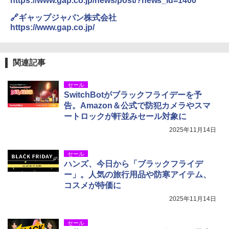
https://www.gap.co.jp/news/post/?news_id=1400
熊撃退スプレー 熊よけスプレー 熊スプレー
🔗ギャップジャパン株式会社
【日本企業販売】超強力クマ対策スプレー 30
https://www.gap.co.jp/
0ml（連続噴射30秒）110ml（連続噴射15
秒）射程5～10m 安全ロック搭載 携帯収納袋
付き ヒグマ・イノシシ対策 自治体・教育機
関の購入実績 登山・キャンプ・アウトドア・
関連記事
防災用品 長期保存可能 緊急時用 日本国内発
送
セール
SwitchBotがブラックフライデーを予
￥3,680
告。Amazon＆公式で防犯カメラやスマ
ートロックが軒並みセール対象に
ポインターライト 強力 小型 緑色/赤色/青紫色
2025年11月14日
USB充電式 高精度 超長距離照射 長時間使用
可能 安全ロック付き 高安全性 金属製耐久 コ
ンパクト多機能設計 持ち運び便利 アウトド
セール
ア/オフィス/教育現場/展示会用 緑
ハンズ、今日から「ブラックフライデ
ー」。人気の旅行用品や防寒アイテム、
￥1,180
コスメが特価に
2025年11月14日
セール