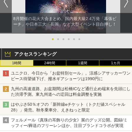
8月開催の花火大会まとめ。国内最大級2.4万発「幕張ビ
ーチ」や日本三大「長岡」など大型イベント目白押し！
●
●
●
●
●
●
アクセスランキング
1時間
24時間
1週間
1カ月
ユニクロ、今日から「お盆特別セール」。涼感シアサッカーワン
ピース待望値下げ、撥水ギアショーツは1990円に
九州の高速道路、お盆期間は松橋ICなど通行止め端末を先頭にし
た渋滞予測。東九州道への迂回は料金調整を実施
はやぶさ50％オフの「新幹線eチケット（トクだ値スペシャル
28）」発売。秋冬乗車分、えきねっと限定
フェルメール《真珠の耳飾りの少女》展のグッズ公開。図録/ミ
ッフィー/葬送のフリーレンほか、注目ブランドコラボが実現