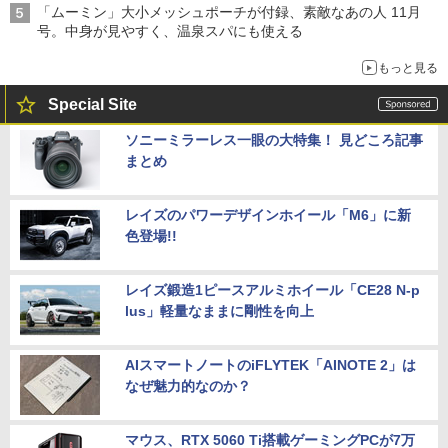
「ムーミン」大小メッシュポーチが付録、素敵なあの人 11月
号。中身が見やすく、温泉スパにも使える
もっと見る
Special Site
ソニーミラーレス一眼の大特集！ 見どころ記事
まとめ
レイズのパワーデザインホイール「M6」に新
色登場!!
レイズ鍛造1ピースアルミホイール「CE28 N-p
lus」軽量なままに剛性を向上
AIスマートノートのiFLYTEK「AINOTE 2」は
なぜ魅力的なのか？
マウス、RTX 5060 Ti搭載ゲーミングPCが7万