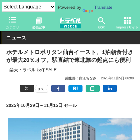
Powered by
Translate
トラベル Watch
企業・政府・官庁
政府・官庁
旅行会社・旅行
カテゴリ
過去記事
検索
Impressサイト
ニュース
ホテルメトロポリタン仙台イースト、1泊朝食付き
が最大20％オフ。駅直結で東北旅の起点にも便利
楽天トラベル 秋冬SALE
編集部：白江ちなみ
2025年11月5日 06:00
リスト
2025年10月29日～11月15日 セール