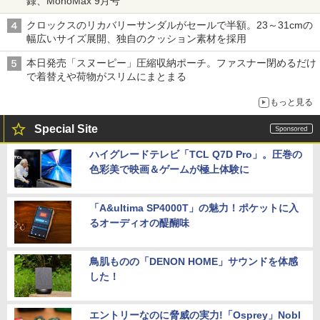
録、MonoMax 9月号
クロックスのリカバリーサンダルがセールで半額。23～31cmの
幅広いサイズ展開、独自のクッション素材を採用
本日発売「スヌーピー」圧縮収納ポーチ。ファスナー閉めるだけ
で着替えや荷物がスリムにまとまる
もっと見る
Special Site
ハイグレードテレビ「TCL Q7D Pro」。圧巻の
色彩美で映画＆ゲームが極上体験に
「A&ultima SP4000T」の魅力！ポケットに入
るオーディオの醍醐味
鳥肌ものの「DENON HOME」サウンドを体感
した！
エントリーなのに脅威の実力!「Osprey」Nobl