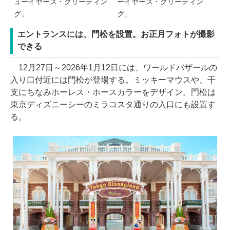
ューイヤーズ・グリーティン
ーイヤーズ・グリーティン
グ」
グ」
エントランスには、門松を設置。お正月フォトが撮影
できる
12月27日～2026年1月12日には、ワールドバザールの
入り口付近には門松が登場する。ミッキーマウスや、干
支にちなみホーレス・ホースカラーをデザイン。門松は
東京ディズニーシーのミラコスタ通りの入口にも設置す
る。