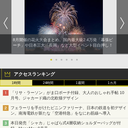
8月開催の花火大会まとめ。国内最大級2.4万発「幕張ビ
ーチ」や日本三大「長岡」など大型イベント目白押し！
●
●
●
●
●
●
アクセスランキング
1時間
24時間
1週間
1カ月
「リサ・ラーソン」がま口ポーチ付録、大人のおしゃれ手帖 10
月号。ジャカード織の北欧猫デザイン
フェラーリを手がけたピニンファリーナ、日本の鉄道を初デザイ
ン。南海電鉄が新たな「空港特急」をなにわ筋線へ導入
本日発売「シャカ」じゃばら式4層収納ショルダーバッグが付