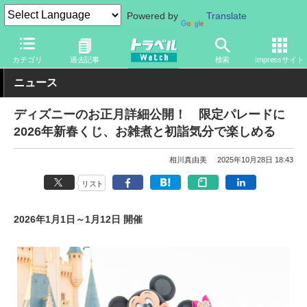
Powered by
Translate
トラベル Watch
旅の情報
観光地
ディズニーリゾート
カテゴリ
過去記事
検索
Impressサイト
ニュース
ディズニーのお正月詳細公開！ 限定パレードに
2026年新春くじ、お雑煮と初詣気分で楽しめる
相川真由美
2025年10月28日 18:43
リスト
2026年1月1日～1月12日 開催