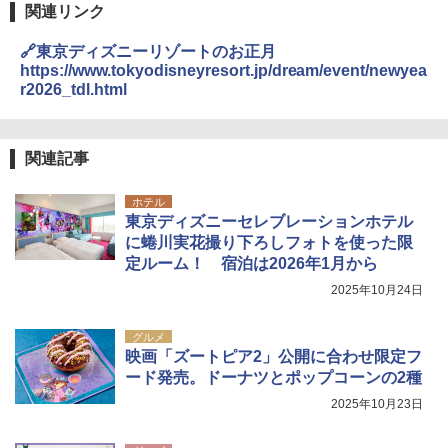
関連リンク
🔗東京ディズニーリゾートのお正月
https://www.tokyodisneyresort.jp/dream/event/newyea
r2026_tdl.html
関連記事
ホテル
東京ディズニーセレブレーションホテル
に蜷川実花撮り下ろしフォトを使った限
定ルーム！ 宿泊は2026年1月から
2025年10月24日
グルメ
映画「ズートピア2」公開に合わせ限定フ
ード発売。ドーナツとポップコーンの2種
2025年10月23日