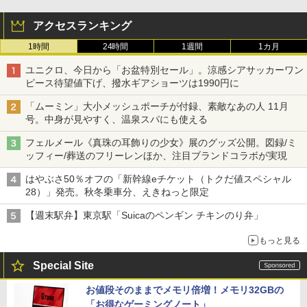
アクセスランキング
1時間
24時間
1週間
1カ月
ユニクロ、今日から「お盆特別セール」。涼感シアサッカーワン
ピース待望値下げ、撥水ギアショーツは1990円に
「ムーミン」大小メッシュポーチが付録、素敵なあの人 11月
号。中身が見やすく、温泉スパにも使える
フェルメール《真珠の耳飾りの少女》展のグッズ公開。図録/ミ
ッフィー/葬送のフリーレンほか、注目ブランドコラボが実現
はやぶさ50％オフの「新幹線eチケット（トクだ値スペシャル
28）」発売。秋冬乗車分、えきねっと限定
【週末駅弁】東京駅「Suicaのペンギン チキンのり弁」
もっと見る
Special Site
お値段そのままでメモリ倍増！メモリ32GBの
「お得なゲーミングノート」