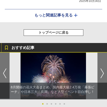
2025年10月30日
もっと関連記事を見る
トップページに戻る
おすすめ記事
8月開催の花火大会まとめ。国内最大級2.4万発「幕張ビ
ーチ」や日本三大「長岡」など大型イベント目白押し！
●
●
●
●
●
●