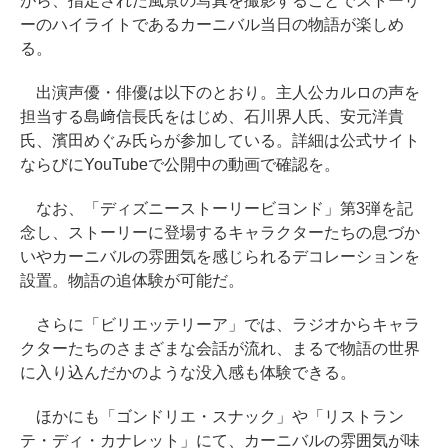
がら、指定された風景の写真を撮影することでストーリ
ーのハイライトであるカーニバル当日の物語が楽しめ
る。
出演声優・俳優は以下のとおり。主人公カルロの声を
担当する島﨑信長氏をはじめ、石川界人氏、安元洋貴
氏、濱田めぐみ氏らが参加している。詳細は公式サイト
ならびにYouTubeで公開中の動画で確認を。
なお、「ディズニーストーリービヨンド」第3弾を記
念し、ストーリーに登場するキャラクターたちの息づか
いやカーニバルの雰囲気を感じられるデコレーションを
設置。物語の追体験が可能だ。
さらに「ビリエッテリーア」では、ラジオからキャラ
クターたちのさまざまな会話が流れ、まるで物語の世界
に入り込んだかのような没入感も体験できる。
ほかにも「ゴンドリエ・スナック」や「リストラン
テ・ディ・カナレット」にて、カーニバルの雰囲気が味