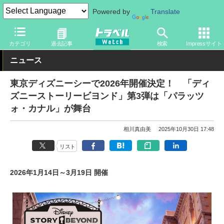
Powered by
Translate
トラベル Watch
旅の情報
観光地
ディズニーリゾート
カテゴリ
過去記事
検索
Impressサイト
ニュース
東京ディズニーシーで2026年開催決定！ 「ディ
ズニーストーリービヨンド」第3弾は「パラッツ
ォ・カナル」が舞台
相川真由美
2025年10月30日 17:48
リスト
2026年1月14日～3月19日 開催