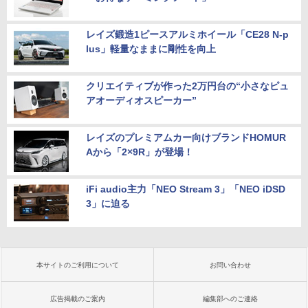
レイズ鍛造1ピースアルミホイール「CE28 N-p
lus」軽量なままに剛性を向上
クリエイティブが作った2万円台の“小さなピュ
アオーディオスピーカー”
レイズのプレミアムカー向けブランドHOMUR
Aから「2×9R」が登場！
iFi audio主力「NEO Stream 3」「NEO iDSD
3」に迫る
本サイトのご利用について
お問い合わせ
広告掲載のご案内
編集部へのご連絡