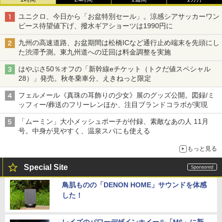
ユニクロ、今日から「お盆特別セール」。涼感シアサッカーワン
ピース待望値下げ、撥水ギアショーツは1990円に
九州の高速道路、お盆期間は松橋ICなど通行止め端末を先頭にし
た渋滞予測。東九州道への迂回は料金調整を実施
はやぶさ50％オフの「新幹線eチケット（トクだ値スペシャル
28）」発売。秋冬乗車分、えきねっと限定
フェルメール《真珠の耳飾りの少女》展のグッズ公開。図録/ミ
ッフィー/葬送のフリーレンほか、注目ブランドコラボが実現
「ムーミン」大小メッシュポーチが付録、素敵なあの人 11月
号。中身が見やすく、温泉スパにも使える
もっと見る
Special Site
鳥肌ものの「DENON HOME」サウンドを体感
した！