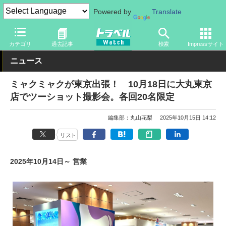
Powered by
Translate
トラベル Watch
イベント
国際博覧会
2025年大阪・関西万博
カテゴリ
過去記事
検索
Impressサイト
ニュース
ミャクミャクが東京出張！ 10月18日に大丸東京
店でツーショット撮影会。各回20名限定
編集部：丸山花梨
2025年10月15日 14:12
リスト
2025年10月14日～ 営業