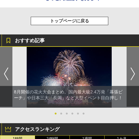
トップページに戻る
おすすめ記事
8月開催の花火大会まとめ。国内最大級2.4万発「幕張ビ
ーチ」や日本三大「長岡」など大型イベント目白押し！
●
●
●
●
●
●
アクセスランキング
1時間
24時間
1週間
1カ月