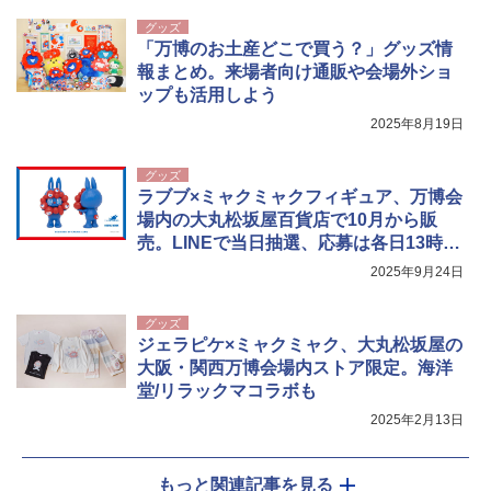
グッズ
「万博のお土産どこで買う？」グッズ情
報まとめ。来場者向け通販や会場外ショ
ップも活用しよう
2025年8月19日
グッズ
ラブブ×ミャクミャクフィギュア、万博会
場内の大丸松坂屋百貨店で10月から販
売。LINEで当日抽選、応募は各日13時ま
で
2025年9月24日
グッズ
ジェラピケ×ミャクミャク、大丸松坂屋の
大阪・関西万博会場内ストア限定。海洋
堂/リラックマコラボも
2025年2月13日
もっと関連記事を見る