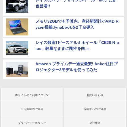
レイズのパワーデザインホイール「M6」に新
色登場!!
メモリ32GBでも予算内。産経新聞社がAMD R
yzen搭載dynabookを2千台導入
レイズ鍛造1ピースアルミホイール「CE28 N-p
lus」軽量なままに剛性を向上
Amazon プライムデー過去最安! Anker注目プ
ロジェクター3モデルを使ってみた
本サイトのご利用について
お問い合わせ
広告掲載のご案内
編集部へのご連絡
プライバシーポリシー
会社概要