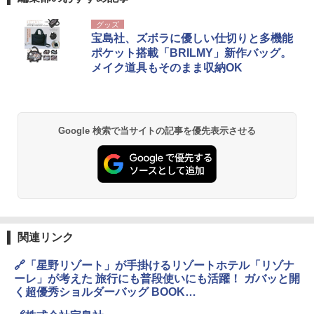
グッズ
宝島社、ズボラに優しい仕切りと多機能
ポケット搭載「BRILMY」新作バッグ。
メイク道具もそのまま収納OK
Google 検索で当サイトの記事を優先表示させる
関連リンク
🔗「星野リゾート」が手掛けるリゾートホテル「リゾナ
ーレ」が考えた 旅行にも普段使いにも活躍！ ガバッと開
く超優秀ショルダーバッグ BOOK
https://tkj.jp/book/?cd=TD071705