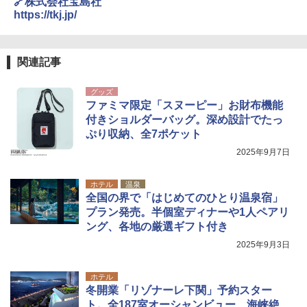
🔗株式会社宝島社
https://tkj.jp/
関連記事
グッズ
ファミマ限定「スヌーピー」お財布機能
付きショルダーバッグ。深め設計でたっ
ぷり収納、全7ポケット
2025年9月7日
ホテル
温泉
全国の界で「はじめてのひとり温泉宿」
プラン発売。半個室ディナーや1人ペアリ
ング、各地の厳選ギフト付き
2025年9月3日
ホテル
冬開業「リゾナーレ下関」予約スター
ト。全187室オーシャンビュー、海峡絶