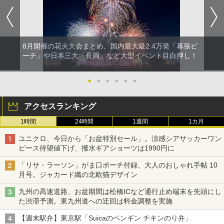
8月開催の花火大会まとめ。国内最大級2.4万発「幕張ビ
ーチ」や日本三大「長岡」など大型イベント目白押し！
●
●
●
●
●
●
アクセスランキング
1時間
24時間
1週間
1カ月
ユニクロ、今日から「お盆特別セール」。涼感シアサッカーワン
ピース待望値下げ、撥水ギアショーツは1990円に
「リサ・ラーソン」がま口ポーチ付録、大人のおしゃれ手帖 10
月号。ジャカード織の北欧猫デザイン
九州の高速道路、お盆期間は松橋ICなど通行止め端末を先頭にし
た渋滞予測。東九州道への迂回は料金調整を実施
【週末駅弁】東京駅「Suicaのペンギン チキンのり弁」