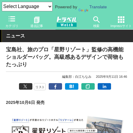
Powered by
Translate
トラベル Watch
旅のアイテム
旅行グッズ
バッグ
カテゴリ
過去記事
検索
Impressサイト
ニュース
宝島社、旅のプロ「星野リゾート」監修の高機能
ショルダーバッグ。高級感あるデザインで荷物も
たっぷり
編集部：白江ちなみ
2025年9月11日 16:46
リスト
2025年10月6日 発売