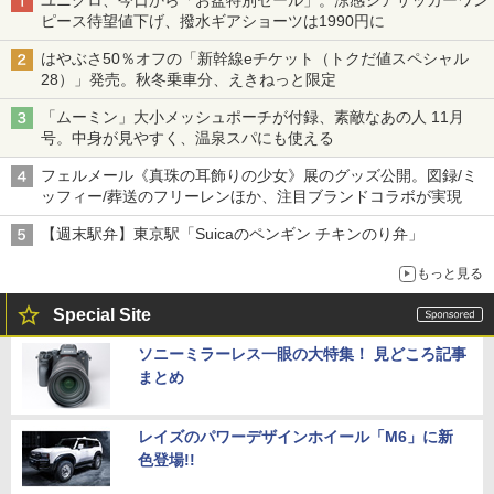
ピース待望値下げ、撥水ギアショーツは1990円に
はやぶさ50％オフの「新幹線eチケット（トクだ値スペシャル
28）」発売。秋冬乗車分、えきねっと限定
「ムーミン」大小メッシュポーチが付録、素敵なあの人 11月
号。中身が見やすく、温泉スパにも使える
フェルメール《真珠の耳飾りの少女》展のグッズ公開。図録/ミ
ッフィー/葬送のフリーレンほか、注目ブランドコラボが実現
【週末駅弁】東京駅「Suicaのペンギン チキンのり弁」
もっと見る
Special Site
ソニーミラーレス一眼の大特集！ 見どころ記事
まとめ
レイズのパワーデザインホイール「M6」に新
色登場!!