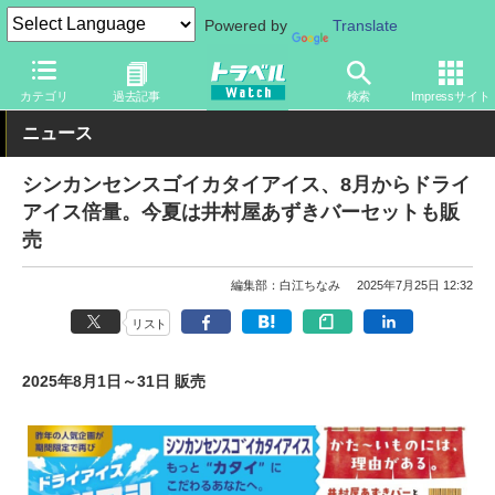
Powered by
Translate
トラベル Watch
旅の情報
目的
グルメ
カテゴリ
過去記事
検索
Impressサイト
ニュース
シンカンセンスゴイカタイアイス、8月からドライ
アイス倍量。今夏は井村屋あずきバーセットも販
売
編集部：白江ちなみ
2025年7月25日 12:32
リスト
2025年8月1日～31日 販売