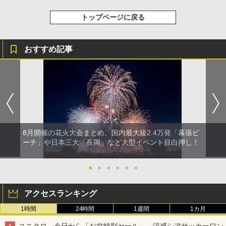
トップページに戻る
おすすめ記事
8月開催の花火大会まとめ。国内最大級2.4万発「幕張ビ
ーチ」や日本三大「長岡」など大型イベント目白押し！
●
●
●
●
●
●
アクセスランキング
1時間
24時間
1週間
1カ月
ユニクロ、今日から「お盆特別セール」。涼感シアサッカーワン