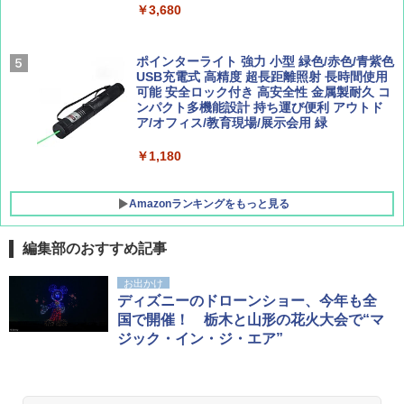
￥9,990
￥3,680
￥1,760
￥1,540
[キャンパーズコレクション 山善] 傘みたいに
ポインターライト 強力 小型 緑色/赤色/青紫色
広げるだけ パッとサッとテント キューブ ブ
USB充電式 高精度 超長距離照射 長時間使用
ラックコーティング フルクローズ メッシュ 3
可能 安全ロック付き 高安全性 金属製耐久 コ
人用 簡単設置 ポップアップテント PATC-15
ンパクト多機能設計 持ち運び便利 アウトド
0B エクルベージュ
ア/オフィス/教育現場/展示会用 緑
￥10,990
￥1,180
Amazonランキングをもっと見る
編集部のおすすめ記事
お出かけ
ディズニーのドローンショー、今年も全
国で開催！ 栃木と山形の花火大会で“マ
ジック・イン・ジ・エア”