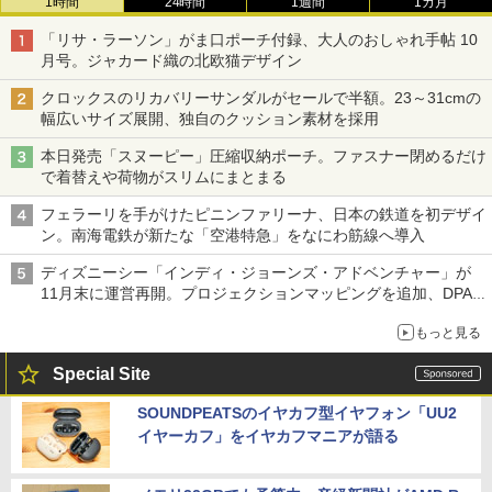
1時間
24時間
1週間
1カ月
「リサ・ラーソン」がま口ポーチ付録、大人のおしゃれ手帖 10
月号。ジャカード織の北欧猫デザイン
クロックスのリカバリーサンダルがセールで半額。23～31cmの
幅広いサイズ展開、独自のクッション素材を採用
本日発売「スヌーピー」圧縮収納ポーチ。ファスナー閉めるだけ
で着替えや荷物がスリムにまとまる
フェラーリを手がけたピニンファリーナ、日本の鉄道を初デザイ
ン。南海電鉄が新たな「空港特急」をなにわ筋線へ導入
ディズニーシー「インディ・ジョーンズ・アドベンチャー」が
11月末に運営再開。プロジェクションマッピングを追加、DPA
は1500円
もっと見る
Special Site
SOUNDPEATSのイヤカフ型イヤフォン「UU2
イヤーカフ」をイヤカフマニアが語る