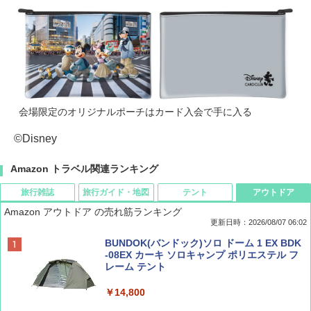
会場限定のオリジナルポーチはカード入会で手に入る
©Disney
Amazon トラベル関連ランキング
旅行雑誌
旅行ガイド・地図
テント
アウトドア
Amazon アウトドア の売れ筋ランキング
更新日時：2026/08/07 06:02
ディズニーファン ２０２６年 ９月号 [雑
D40 地球の歩き方 チェンマイ タイ北部の魅
[キャンパーズコレクション 山善] ポップアッ
BUNDOK(バンドック)ソロ ドーム 1 EX BDK
誌] (ＤＩＳＮＥＹ ＦＡＮ)
力的な町 2026～2027 地球の歩き方D アジア
プテント 傘みたいに広げて畳める パッとサ
-08EX カーキ ソロキャンプ ポリエステル フ
ッとサンシェード キューブ フルクローズ メ
レーム テント
ッシュ 簡単設置 ワンタッチテント キャンプ
￥713
￥2,079
&ハイキング カーキ PATC-150(KH)
￥14,800