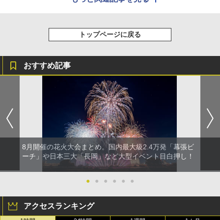
トップページに戻る
おすすめ記事
8月開催の花火大会まとめ。国内最大級2.4万発「幕張ビ
ーチ」や日本三大「長岡」など大型イベント目白押し！
●
●
●
●
●
●
アクセスランキング