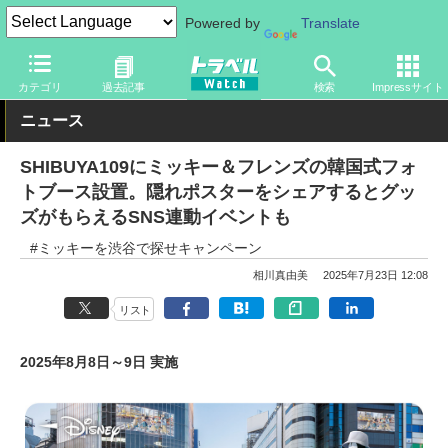
Powered by
Translate
トラベル Watch
旅の情報
観光地
ディズニーリゾート
カテゴリ
過去記事
検索
Impressサイト
ニュース
SHIBUYA109にミッキー＆フレンズの韓国式フォ
トブース設置。隠れポスターをシェアするとグッ
ズがもらえるSNS連動イベントも
#ミッキーを渋谷で探せキャンペーン
相川真由美
2025年7月23日 12:08
リスト
2025年8月8日～9日 実施