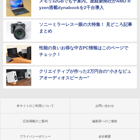
メモリ32GBでも予算内。産経新聞社がAMD R
yzen搭載dynabookを2千台導入
ソニーミラーレス一眼の大特集！ 見どころ記事
まとめ
性能の良いお得な中古PC情報はこのページで
チェック！
クリエイティブが作った2万円台の“小さなピュ
アオーディオスピーカー”
本サイトのご利用について
お問い合わせ
広告掲載のご案内
編集部へのご連絡
プライバシーポリシー
会社概要