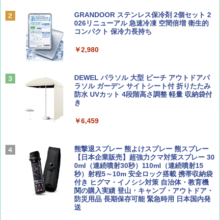
￥6,831
BE-PAL(ビ-パル) 2026年 9 月号【特別付録:
A09 地球の歩き方 イタリア 2026～2027 地
GRANDOOR ステンレス保冷剤 2個セット 2
SOTO ミニマル"旅"財布 ランダム2種】
球の歩き方A ヨーロッパ
026リニューアル 急速冷凍 空間倍増 衛生的
PYKES PEAK (パイクスピーク) 着替えテン
コンパクト 保冷力長持ち
ト プライバシー テント 【中が透けない】 1
￥1,500
￥2,479
人用 折りたたみ 防災グッズ 災害用トイレ ビ
￥2,980
ーチ ピクニック ポップアップテント 携帯 簡
易 トイレテント (ブラック)
山と溪谷 2026年8月号「南アルプス大全」
地球の歩き方 スター・ウォーズ
DEWEL パラソル 大型 ビーチ アウトドアパ
￥4,980
ラソル ガーデン サイトシート付 折りたたみ
￥1,540
￥2,695
防水 UVカット 4段階高さ調整 軽量 収納袋付
き
ENDLESS BASE 《めざましテレビで紹介》
テント ワンタッチ RENEW 幅200 2-3人用 43
￥6,459
500002(88859)
Coyote No.89 特集 星野道夫 夢見る旅
A26 地球の歩き方 チェコ ポーランド スロヴ
ァキア 2026～2027 地球の歩き方A ヨーロッ
￥5,999
熊撃退スプレー 熊よけスプレー 熊スプレー
パ
￥1,540
【日本企業販売】超強力クマ対策スプレー 30
0ml（連続噴射30秒）110ml（連続噴射15
￥2,277
[キャンパーズコレクション 山善] 傘みたいに
秒）射程5～10m 安全ロック搭載 携帯収納袋
広げるだけ パッとサッとテント ブラックコ
付き ヒグマ・イノシシ対策 自治体・教育機
ーティング フルクローズ メッシュ 3-4人用
関の購入実績 登山・キャンプ・アウトドア・
簡単設置 ポップアップテント エクルベージ
防災用品 長期保存可能 緊急時用 日本国内発
AIRLINE（エアライン）2026年9月号【特
新しい日本地理 地図・統計・移動から読み
ュ(BC仕様) PATC-150B(EB)
送
集】ボーイング110周年を祝して！
解く (講談社現代新書)