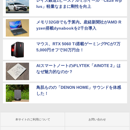
レイズ鍛造1ピースアルミホイール「CE28 N-p
lus」軽量なままに剛性を向上
メモリ32GBでも予算内。産経新聞社がAMD R
yzen搭載dynabookを2千台導入
マウス、RTX 5060 Ti搭載ゲーミングPCが7万
5,000円オフで30万円台！
AIスマートノートのiFLYTEK「AINOTE 2」は
なぜ魅力的なのか？
鳥肌ものの「DENON HOME」サウンドを体感
した！
本サイトのご利用について
お問い合わせ