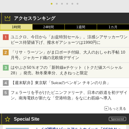
●
●
●
●
●
●
アクセスランキング
1時間
24時間
1週間
1カ月
ユニクロ、今日から「お盆特別セール」。涼感シアサッカーワン
ピース待望値下げ、撥水ギアショーツは1990円に
「リサ・ラーソン」がま口ポーチ付録、大人のおしゃれ手帖 10
月号。ジャカード織の北欧猫デザイン
はやぶさ50％オフの「新幹線eチケット（トクだ値スペシャル
28）」発売。秋冬乗車分、えきねっと限定
【週末駅弁】東京駅「Suicaのペンギン チキンのり弁」
フェラーリを手がけたピニンファリーナ、日本の鉄道を初デザイ
ン。南海電鉄が新たな「空港特急」をなにわ筋線へ導入
もっと見る
Special Site