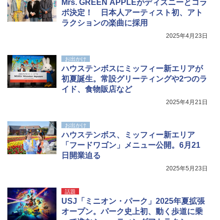
Mrs. GREEN APPLEがディズニーとコラ
ボ決定！ 日本人アーティスト初、アト
ラクションの楽曲に採用
2025年4月23日
お出かけ
ハウステンボスにミッフィー新エリアが
初夏誕生。常設グリーティングや2つのラ
イド、食物販店など
2025年4月21日
お出かけ
ハウステンボス、ミッフィー新エリア
「フードワゴン」メニュー公開。6月21
日開業迫る
2025年5月23日
話題
USJ「ミニオン・パーク」2025年夏拡張
オープン。パーク史上初、動く歩道に乗