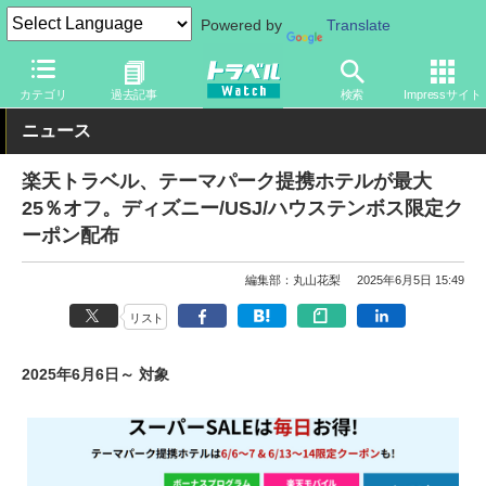
Powered by
Translate
トラベル Watch
企業・政府・官庁
政府・官庁
旅行会社・旅行
カテゴリ
過去記事
検索
Impressサイト
ニュース
楽天トラベル、テーマパーク提携ホテルが最大
25％オフ。ディズニー/USJ/ハウステンボス限定ク
ーポン配布
編集部：丸山花梨
2025年6月5日 15:49
リスト
2025年6月6日～ 対象