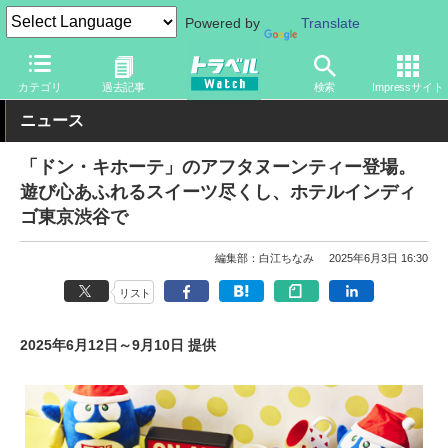
Powered by
Translate
トラベル Watch
旅の情報
目的
グルメ
カテゴリ
過去記事
検索
Impressサイト
ニュース
「ドン・キホーテ」のアフタヌーンティー登場。
遊び心あふれるスイーツ尽くし、ホテルインディ
ゴ東京渋谷で
編集部：白江ちなみ
2025年6月3日 16:30
リスト
2025年6月12日～9月10日 提供