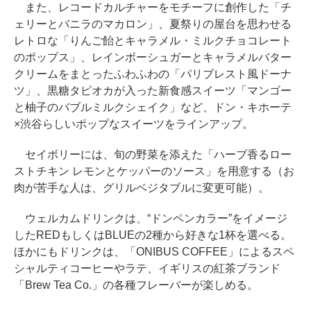
また、レコードカルチャーをモチーフに創作した「チ
ェリーとバニラのマカロン」、夏祭りの屋台を思わせる
レトロな「りんご飴とキャラメル・ミルクチョコレート
のポップス」、レインボーシュガーとキャラメルバター
クリームをまとったふわふわの「パリブレスト風ドーナ
ツ」、黒糖タピオカが入った新食感スイーツ「マンゴー
と柚子のバブルミルクシェイク」など、ドン・キホーテ
×渋谷らしいポップなスイーツをラインアップ。
セイボリーには、旬の野菜を添えた「ハーブ香るロー
ストチキン レモンとケッパーのソース」を用意する（お
肉が苦手な人は、グリルベジタブルに変更可能）。
ウェルカムドリンクは、“ドンペンカラー”をイメージ
したREDもしくはBLUEの2種から好きな1杯を選べる。
ほかにもドリンクは、「ONIBUS COFFEE」によるスペ
シャルティコーヒーやラテ、イギリスの紅茶ブランド
「Brew Tea Co.」の各種フレーバーが楽しめる。