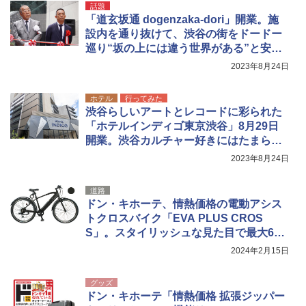
話題
「道玄坂通 dogenzaka-dori」開業。施
設内を通り抜けて、渋谷の街をドードー
巡り“坂の上には違う世界がある”と安田
会長
2023年8月24日
ホテル
行ってみた
渋谷らしいアートとレコードに彩られた
「ホテルインディゴ東京渋谷」8月29日
開業。渋谷カルチャー好きにはたまらな
い施設内を見てきた
2023年8月24日
道路
ドン・キホーテ、情熱価格の電動アシス
トクロスバイク「EVA PLUS CROS
S」。スタイリッシュな見た目で最大60k
m走行
2024年2月15日
グッズ
ドン・キホーテ「情熱価格 拡張ジッパー