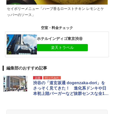
セイボリーメニュー「ハーブ香るローストチキン レモンとケ
ッパーのソース」
空室・料金チェック
ホテルインディゴ東京渋谷
編集部のおすすめ記事
話題
行ってみた
渋谷の「道玄坂通 dogenzaka-dori」を
さっそく見てきた！ 進化系ドンキや日
本初上陸バーガーなど抜群センスな全12
店舗を紹介