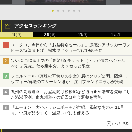
●
●
●
●
●
●
アクセスランキング
1時間
24時間
1週間
1カ月
ユニクロ、今日から「お盆特別セール」。涼感シアサッカーワン
ピース待望値下げ、撥水ギアショーツは1990円に
はやぶさ50％オフの「新幹線eチケット（トクだ値スペシャル
28）」発売。秋冬乗車分、えきねっと限定
フェルメール《真珠の耳飾りの少女》展のグッズ公開。図録/ミ
ッフィー/葬送のフリーレンほか、注目ブランドコラボが実現
九州の高速道路、お盆期間は松橋ICなど通行止め端末を先頭にし
た渋滞予測。東九州道への迂回は料金調整を実施
「ムーミン」大小メッシュポーチが付録、素敵なあの人 11月
号。中身が見やすく、温泉スパにも使える
もっと見る