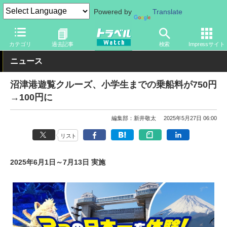
Powered by
Translate
トラベル Watch
旅の方法
船旅
船
カテゴリ
過去記事
検索
Impressサイト
ニュース
沼津港遊覧クルーズ、小学生までの乗船料が750円
→100円に
編集部：新井敬太
2025年5月27日 06:00
リスト
2025年6月1日～7月13日 実施