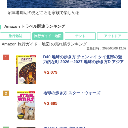
沼津港周辺の見どころを家族で楽しめる
Amazon トラベル関連ランキング
旅行雑誌
旅行ガイド・地図
テント
アウトドア
Amazon 旅行ガイド・地図 の売れ筋ランキング
更新日時：2026/08/08 12:02
BE-PAL(ビ-パル) 2026年 9 月号【特別付録:
D40 地球の歩き方 チェンマイ タイ北部の魅
SOTO ミニマル"旅"財布 ランダム2種】
力的な町 2026～2027 地球の歩き方D アジア
￥1,500
￥2,079
ディズニーファン ２０２６年 ９月号 [雑
地球の歩き方 スター・ウォーズ
誌] (ＤＩＳＮＥＹ ＦＡＮ)
￥2,695
￥713