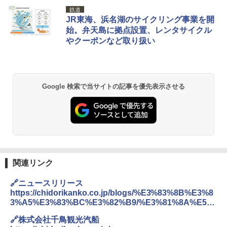
[キャンパーズコレクション 山善] ポップアッ
GRANDOOR ステンレス保冷剤 2個セット 2
鉄道
プテント 傘みたいに広げて畳める パッとサ
026リニューアル 急速冷凍 空間倍増 衛生的
JR東海、浜名湖のサイクリング事業を開
ッとサンシェード キューブ フルクローズ メ
コンパクト 保冷力長持ち
始。弁天島に拠点設置、レンタサイクル
ッシュ 簡単設置 ワンタッチテント キャンプ
やクーポンなど取り扱い
&ハイキング カーキ PATC-150(KH)
￥2,980
￥6,830
BUNDOK(バンドック)ソロ ドーム 1 EX BDK
-08EX カーキ ソロキャンプ ポリエステル フ
Google 検索で当サイトの記事を優先表示させる
PYKES PEAK (パイクスピーク) 着替えテン
レーム ドーム型 テント
ト プライバシー テント 【中が透けない】 1
人用 折りたたみ 防災グッズ 災害用トイレ ビ
￥14,800
ーチ ピクニック ポップアップテント 携帯 簡
易 トイレテント (ブラック)
DEWEL パラソル 大型 ビーチ アウトドアパ
￥4,980
ラソル ガーデン サイトシート付 折りたたみ
防水 UVカット 4段階高さ調整 軽量 収納袋付
き
関連リンク
ENDLESS BASE 《めざましテレビで紹介》
テント ワンタッチ RENEW 幅200 2-3人用 43
￥6,459
🔗ニュースリリース
500002(88859)
https://chidorikanko.co.jp/blogs/%E3%83%8B%E3%8
3%A5%E3%83%BC%E3%82%B9/%E3%81%8A%E5%
￥5,999
ポインターライト 強力 小型 緑色/赤色/青紫色
AD%90%E6%A7%98100%E5%86%86%E3%82%AD%
USB充電式 高精度 超長距離照射 長時間使用
🔗株式会社千鳥観光汽船
E3%83%A3%E3%83%B3%E3%83%9A%E3%83%BC%
可能 安全ロック付き 高安全性 金属製耐久 コ