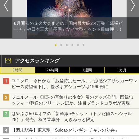
8月開催の花火大会まとめ。国内最大級2.4万発「幕張ビ
ーチ」や日本三大「長岡」など大型イベント目白押し！
●
●
●
●
●
●
アクセスランキング
1時間
24時間
1週間
1カ月
ユニクロ、今日から「お盆特別セール」。涼感シアサッカーワン
ピース待望値下げ、撥水ギアショーツは1990円に
フェルメール《真珠の耳飾りの少女》展のグッズ公開。図録/ミ
ッフィー/葬送のフリーレンほか、注目ブランドコラボが実現
はやぶさ50％オフの「新幹線eチケット（トクだ値スペシャル
28）」発売。秋冬乗車分、えきねっと限定
【週末駅弁】東京駅「Suicaのペンギン チキンのり弁」