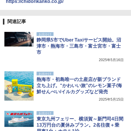
https://chidorikanko.co.jp/
E3%83%B3-6%E6%9C%881%E6%97%A5-
[キャンパーズコレクション 山善] 傘みたいに
ンパクト多機能設計 持ち運び便利 アウトド
%E6%97%A5-7%E6%9C%8813%E6%97%A5-
広げるだけ パッとサッとテント ブラックコ
ア/オフィス/教育現場/展示会用 緑
%E6%97%A5
ーティング フルクローズ メッシュ 3-4人用
簡単設置 ポップアップテント エクルベージ
￥1,180
関連記事
ュ(BC仕様) PATC-150B(EB)
お出かけ
￥9,990
熊撃退スプレー 熊よけスプレー 熊スプレー
静岡県5市でUber Taxiサービス開始。沼
【日本企業販売】超強力クマ対策スプレー 30
津市・熱海市・三島市・富士宮市・富士
0ml（連続噴射30秒）110ml（連続噴射15
市
[キャンパーズコレクション 山善] 傘みたいに
秒）射程5～10m 安全ロック搭載 携帯収納袋
広げるだけ パッとサッとテント キューブワ
付き ヒグマ・イノシシ対策 自治体・教育機
2025年5月16日
イド ブラックコーティング フルクローズ メ
関の購入実績 登山・キャンプ・アウトドア・
ッシュ 4人用 簡単設置 ポップアップテント P
防災用品 長期保存可能 緊急時用 日本国内発
ATCW-150B エクルベージュ
送
お出かけ
熱海市・初島唯一の土産店が新ブランド
￥-
￥3,680
立ち上げ。“かわいい旅”のレモン菓子/海
鮮せんべい/イルカグッズなど発売
2025年5月15日
お出かけ
東京九州フェリー、横須賀～新門司4日間
13万円台の夏休みプラン。2名往復＋乗