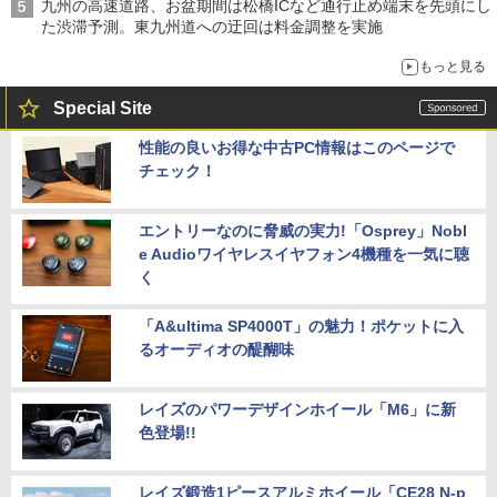
九州の高速道路、お盆期間は松橋ICなど通行止め端末を先頭にし
た渋滞予測。東九州道への迂回は料金調整を実施
もっと見る
Special Site
性能の良いお得な中古PC情報はこのページで
チェック！
エントリーなのに脅威の実力!「Osprey」Nobl
e Audioワイヤレスイヤフォン4機種を一気に聴
く
「A&ultima SP4000T」の魅力！ポケットに入
るオーディオの醍醐味
レイズのパワーデザインホイール「M6」に新
色登場!!
レイズ鍛造1ピースアルミホイール「CE28 N-p