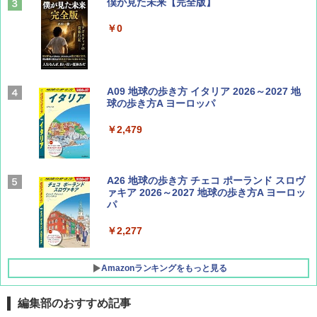
山と溪谷 2026年8月号「南アルプス大全」
僕が見た未来【完全版】
￥1,540
￥0
Coyote No.89 特集 星野道夫 夢見る旅
A09 地球の歩き方 イタリア 2026～2027 地
球の歩き方A ヨーロッパ
￥1,540
￥2,479
AIRLINE（エアライン）2026年9月号【特
A26 地球の歩き方 チェコ ポーランド スロヴ
集】ボーイング110周年を祝して！
ァキア 2026～2027 地球の歩き方A ヨーロッ
パ
￥1,760
￥2,277
Amazonランキングをもっと見る
編集部のおすすめ記事