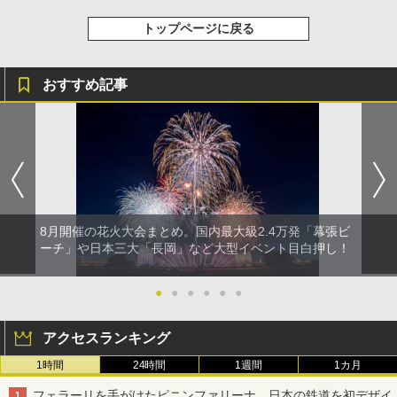
トップページに戻る
おすすめ記事
8月開催の花火大会まとめ。国内最大級2.4万発「幕張ビ
ーチ」や日本三大「長岡」など大型イベント目白押し！
●
●
●
●
●
●
アクセスランキング
1時間
24時間
1週間
1カ月
フェラーリを手がけたピニンファリーナ、日本の鉄道を初デザイ