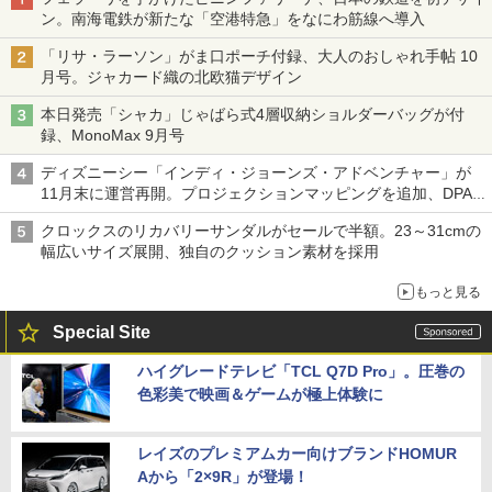
ン。南海電鉄が新たな「空港特急」をなにわ筋線へ導入
「リサ・ラーソン」がま口ポーチ付録、大人のおしゃれ手帖 10
月号。ジャカード織の北欧猫デザイン
本日発売「シャカ」じゃばら式4層収納ショルダーバッグが付
録、MonoMax 9月号
ディズニーシー「インディ・ジョーンズ・アドベンチャー」が
11月末に運営再開。プロジェクションマッピングを追加、DPA
は1500円
クロックスのリカバリーサンダルがセールで半額。23～31cmの
幅広いサイズ展開、独自のクッション素材を採用
もっと見る
Special Site
ハイグレードテレビ「TCL Q7D Pro」。圧巻の
色彩美で映画＆ゲームが極上体験に
レイズのプレミアムカー向けブランドHOMUR
Aから「2×9R」が登場！