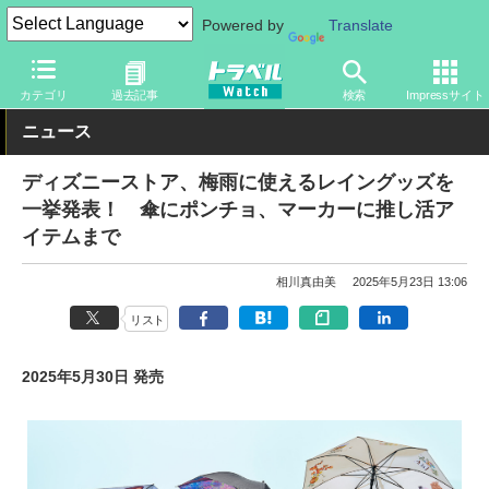
Powered by
Translate
トラベル Watch
旅の情報
観光地
ディズニーリゾート
カテゴリ
過去記事
検索
Impressサイト
ニュース
ディズニーストア、梅雨に使えるレイングッズを
一挙発表！ 傘にポンチョ、マーカーに推し活ア
イテムまで
相川真由美
2025年5月23日 13:06
リスト
2025年5月30日 発売