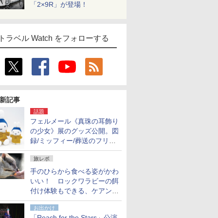
「2×9R」が登場！
トラベル Watch をフォローする
新記事
話題
フェルメール《真珠の耳飾り
の少女》展のグッズ公開。図
録/ミッフィー/葬送のフリー
レンほか、注目ブランドコラ
旅レポ
ボが実現
手のひらから食べる姿がかわ
いい！ ロックワラビーの餌
付け体験もできる、ケアンズ
でアサートン高原の日本語ガ
お出かけ
イド付きツアーに参加してみ
「Reach for the Stars」公演