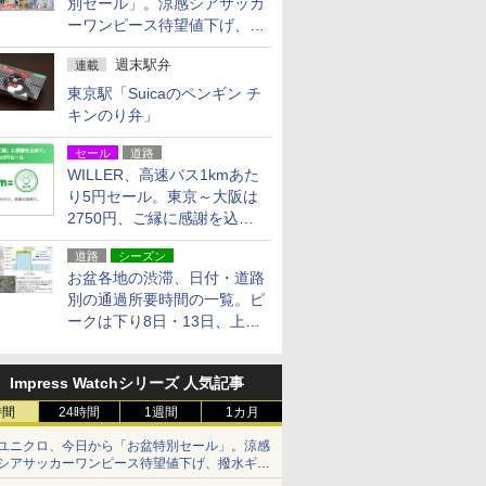
別セール」。涼感シアサッカ
ーワンピース待望値下げ、撥
水ギアショーツは1990円に
週末駅弁
連載
東京駅「Suicaのペンギン チ
キンのり弁」
セール
道路
WILLER、高速バス1kmあた
り5円セール。東京～大阪は
2750円、ご縁に感謝を込め
た20周年記念キャンペーン
道路
シーズン
お盆各地の渋滞、日付・道路
別の通過所要時間の一覧。ピ
ークは下り8日・13日、上り
14日・15日
Impress Watchシリーズ 人気記事
時間
24時間
1週間
1カ月
ユニクロ、今日から「お盆特別セール」。涼感
シアサッカーワンピース待望値下げ、撥水ギア
ショーツは1990円に