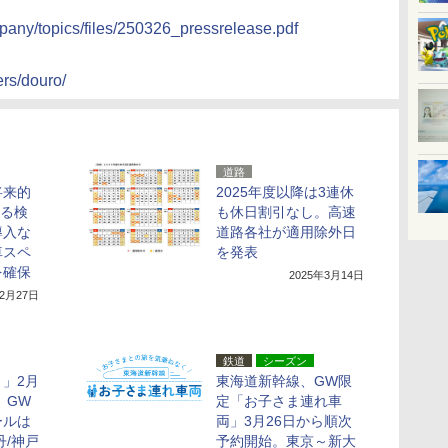
pany/topics/files/250326_pressrelease.pdf
ers/douro/
道路
将来的
2025年度以降は3連休
する検
も休日割引なし。高速
導入な
道路各社が適用除外日
車スペ
を発表
を確保
2025年3月14日
12月27日
鉄道
シーズン
！」2月
東海道新幹線、GW限
。GW
定「お子さま連れ車
ールは
両」3月26日から順次
丹/神戸
予約開始。東京～新大