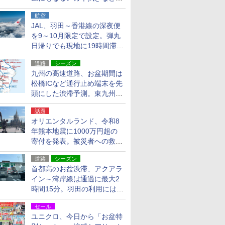
貨24種
航空
JAL、羽田～香港線の深夜便
を9～10月限定で設定。弾丸
日帰りでも現地に19時間滞在
できる
道路
シーズン
九州の高速道路、お盆期間は
松橋ICなど通行止め端末を先
頭にした渋滞予測。東九州道
への迂回は料金調整を実施
話題
オリエンタルランド、令和8
年熊本地震に1000万円超の
寄付を発表。被災者への救援
活動・復旧支援
道路
シーズン
首都高のお盆渋滞、アクアラ
イン～湾岸線は通過に最大2
時間15分。羽田の利用には
「空港西出口」の利用検討を
セール
ユニクロ、今日から「お盆特