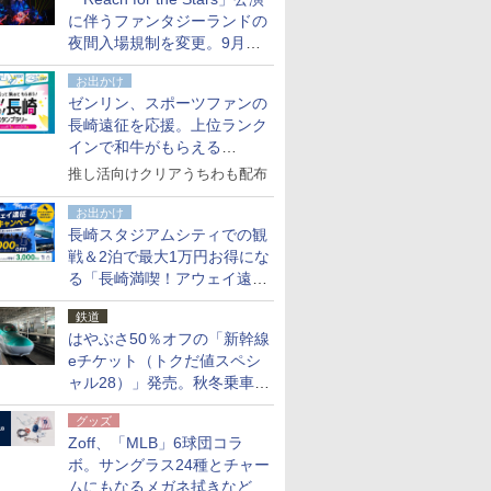
た
に伴うファンタジーランドの
夜間入場規制を変更。9月か
ら18時50分～20時ごろに
お出かけ
ゼンリン、スポーツファンの
長崎遠征を応援。上位ランク
インで和牛がもらえる
「GO！GO！長崎スタンプラ
推し活向けクリアうちわも配布
リー」
お出かけ
長崎スタジアムシティでの観
戦＆2泊で最大1万円お得にな
る「長崎満喫！アウェイ遠征
応援キャンペーン」
鉄道
はやぶさ50％オフの「新幹線
eチケット（トクだ値スペシ
ャル28）」発売。秋冬乗車
分、えきねっと限定
グッズ
Zoff、「MLB」6球団コラ
ボ。サングラス24種とチャー
ムにもなるメガネ拭きなど雑