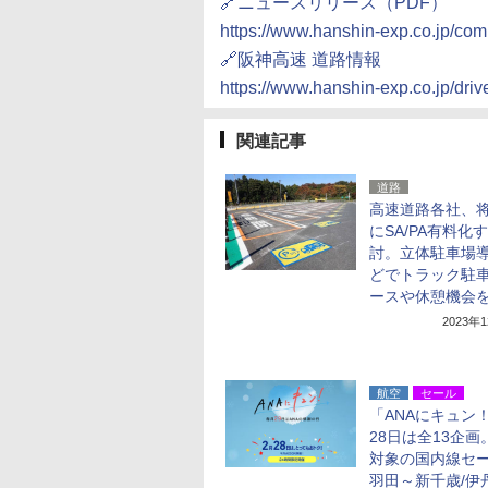
🔗ニュースリリース（PDF）
https://www.hanshin-exp.co.jp/com
🔗阪神高速 道路情報
https://www.hanshin-exp.co.jp/driv
関連記事
道路
高速道路各社、
にSA/PA有料化
討。立体駐車場
どでトラック駐
ースや休憩機会
2023年
航空
セール
「ANAにキュン
28日は全13企画
対象の国内線セ
羽田～新千歳/伊