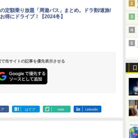
の定額乗り放題「周遊パス」まとめ。ドラ割/速旅/
お得にドライブ！【2024冬】
北陸 福井 あわら
品川プリンスホテ
舞浜ビューホテル
箱根湯本温泉 ホテ
ホテルトラスティ東
オリエンタルホテル
下呂温泉 水明館
住友不動産ホテル ヴ
東京ベイ舞浜ホテル
温泉 清風荘（北陸
ル イーストタワー
ｂｙ ＨＵＬＩＣ
ル おかだ
京ベイサイド
東京ベイ
ィラフォンテーヌグラ
ファーストリゾート
8,250円～
最大級の庭園露天風
（旧：東京ベイ舞浜
ンド東京有明
9,958円～
11,200円～
5,450円～
5,200円～
4,290円～
呂の宿 清風荘）
ホテル）
19,541円～
5,758円～
6,070円～
 検索で当サイトの記事を優先表示させる
ェア
はてブ
note
LinkedIn