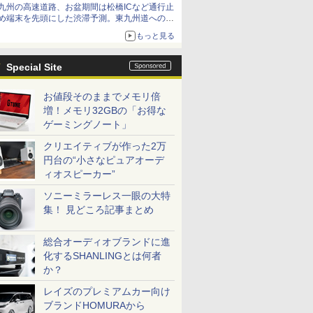
九州の高速道路、お盆期間は松橋ICなど通行止
め端末を先頭にした渋滞予測。東九州道への迂
回は料金調整を実施
もっと見る
Special Site
お値段そのままでメモリ倍
増！メモリ32GBの「お得な
ゲーミングノート」
クリエイティブが作った2万
円台の“小さなピュアオーデ
ィオスピーカー”
ソニーミラーレス一眼の大特
集！ 見どころ記事まとめ
総合オーディオブランドに進
化するSHANLINGとは何者
か？
レイズのプレミアムカー向け
ブランドHOMURAから