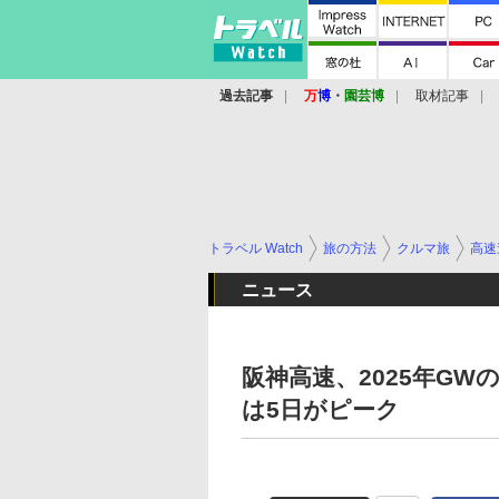
過去記事
万
博
・
園芸博
取材記事
トラベル Watch
旅の方法
クルマ旅
高速
ニュース
阪神高速、2025年G
は5日がピーク