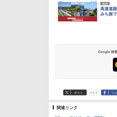
道路
高速道路
みち旅で
草津温泉 ホテル櫻
品川プリンスホテル
グランドニッコー東
海のサウナ＆スパ
東京ドームホテル
シェラトン・グラン
井
京ベイ 舞浜
オールインクルーシ
デ・トーキョーベ
7,037円～
7,980円～
ブ 島原温泉ホテル
イ・ホテル
14,300円～
6,800円～
南風楼
10,450円～
7,950円～
Google
ポスト
リスト
シ
関連リンク