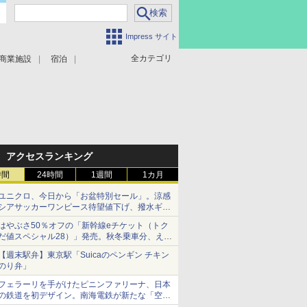
Impress サイト
全カテゴリ
商業施設
宿泊
アクセスランキング
時間
24時間
1週間
1カ月
ユニクロ、今日から「お盆特別セール」。涼感
シアサッカーワンピース待望値下げ、撥水ギア
ショーツは1990円に
はやぶさ50％オフの「新幹線eチケット（トク
だ値スペシャル28）」発売。秋冬乗車分、えき
ねっと限定
【週末駅弁】東京駅「Suicaのペンギン チキン
のり弁」
フェラーリを手がけたピニンファリーナ、日本
の鉄道を初デザイン。南海電鉄が新たな「空港
特急」をなにわ筋線へ導入