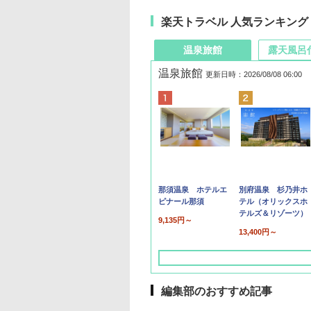
楽天トラベル 人気ランキング
温泉旅館
露天風呂
温泉旅館
更新日時：2026/08/08 06:00
那須温泉 ホテルエ
別府温泉 杉乃井ホ
ピナール那須
テル（オリックスホ
テルズ＆リゾーツ）
9,135円～
13,400円～
編集部のおすすめ記事