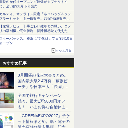
東映の歴代オープニング映像がカプセルトイ
に。全5種で8月下旬発売
カルディ、オンライン限定「ネコバッグ＆タン
ブラーセット」を一般販売。7月の抽選販売の
当選無効分
【家電レビュー】手ごわい雑草との戦い、コメ
リの草刈機で完全勝利 掃除機感覚で使えた
スターバックス、横浜に“文化財カフェ”8月10日
オープン
もっと見る
おすすめ記事
8月開催の花火大会まとめ。
国内最大級2.4万発「幕張ビ
ーチ」や日本三大「長岡」な
ど大型イベント目白押し！
全国で旅行キャンペーン
続々、最大1万5000円オフ
も！ いまお得な自治体まと
め
「GREEN×EXPO2027」チケ
ット情報まとめ。紙・電子の
販売店舗や購入手順、記念チ