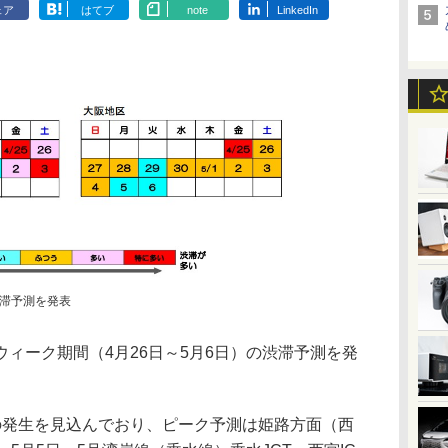
ェア
はてブ
note
LinkedIn
渋滞予測を発表
ィーク期間（4月26日～5月6日）の渋滞予測を発
発生を見込んでおり、ピーク予測は姫路方面（西