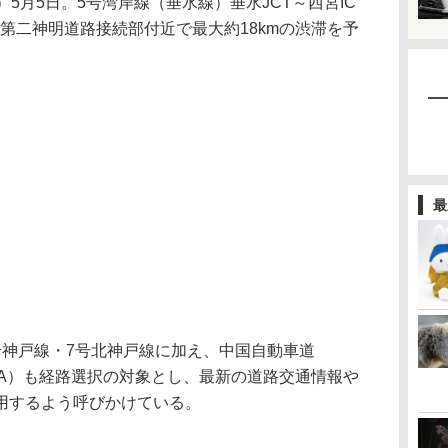
5月5日。5号湾岸線（垂水線）垂水JCT～西宮IC
～第二神明道路接続部付近で最大約18kmの渋滞を予
最
神戸線・7号北神戸線に加え、中国自動車道
1A）も経路選択の対象とし、最新の道路交通情報や
用するよう呼びかけている。