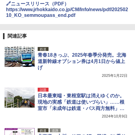
🔗ニュースリリース（PDF）
熊撃退スプレー 熊よけスプレー 熊スプレー
【日本企業販売】超強力クマ対策スプレー 30
https://www.jrhokkaido.co.jp/CM/Info/news/pdf/202502
0ml（連続噴射30秒）110ml（連続噴射15
10_KO_semmoupass_end.pdf
秒）射程5～10m 安全ロック搭載 携帯収納袋
付き ヒグマ・イノシシ対策 自治体・教育機
関の購入実績 登山・キャンプ・アウトドア・
防災用品 長期保存可能 緊急時用 日本国内発
関連記事
送
鉄道
￥3,680
青春18きっぷ、2025年春季分発売。北海
道新幹線オプション券は4月1日から値上
げ
ソーラー LED ランタン Type-C 充電式 ソー
ラーランタン IP65防水 キャンプ用品 防災グ
2025年1月22日
ッズ 6種類のライトモード 防災 吊り下げ 折
り畳み式 キャンプソーラーライト防災 停電
節電対策 超高輝度 日本語取扱説明書付き
話題
日本最東端・東根室駅は消えゆくのか。
￥2,849
現地の実感「鉄道は使いづらい」……根
室市「未成年は鉄道・バス両方無料」の
狙いとは？
2024年10月9日
鉄道
道路