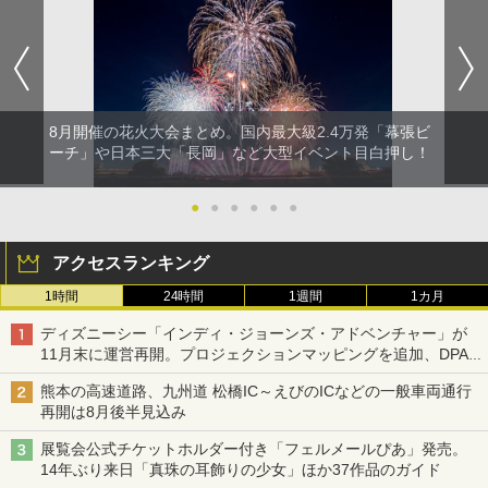
8月開催の花火大会まとめ。国内最大級2.4万発「幕張ビ
ーチ」や日本三大「長岡」など大型イベント目白押し！
●
●
●
●
●
●
アクセスランキング
1時間
24時間
1週間
1カ月
ディズニーシー「インディ・ジョーンズ・アドベンチャー」が
11月末に運営再開。プロジェクションマッピングを追加、DPA
は1500円
熊本の高速道路、九州道 松橋IC～えびのICなどの一般車両通行
再開は8月後半見込み
展覧会公式チケットホルダー付き「フェルメールぴあ」発売。
14年ぶり来日「真珠の耳飾りの少女」ほか37作品のガイド