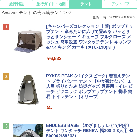
旅行雑誌
旅行ガイド・地図
テント
アウトドア
Amazon テント の売れ筋ランキング
更新日時：2026/08/06 06:02
ディズニーファン ２０２６年 ９月号 [雑
D40 地球の歩き方 チェンマイ タイ北部の魅
[キャンパーズコレクション 山善] ポップアッ
誌] (ＤＩＳＮＥＹ ＦＡＮ)
力的な町 2026～2027 地球の歩き方D アジア
プテント 傘みたいに広げて畳める パッとサ
ッとサンシェード キューブ フルクローズ メ
ッシュ 簡単設置 ワンタッチテント キャンプ
￥713
￥2,079
&ハイキング カーキ PATC-150(KH)
￥6,832
Coyote No.89 特集 星野道夫 夢見る旅
A09 地球の歩き方 イタリア 2026～2027 地
球の歩き方A ヨーロッパ
PYKES PEAK (パイクスピーク) 着替えテン
￥1,540
ト プライバシー テント 【中が透けない】 1
￥2,479
人用 折りたたみ 防災グッズ 災害用トイレ ビ
ーチ ピクニック ポップアップテント 携帯 簡
易 トイレテント (オリーブ)
山と溪谷 2026年8月号「南アルプス大全」
A26 地球の歩き方 チェコ ポーランド スロヴ
￥-
ァキア 2026～2027 地球の歩き方A ヨーロッ
パ
￥1,540
￥2,277
ENDLESS BASE 《めざましテレビで紹介》
テント ワンタッチ RENEW 幅200 2-3人用 43
500002(89232)