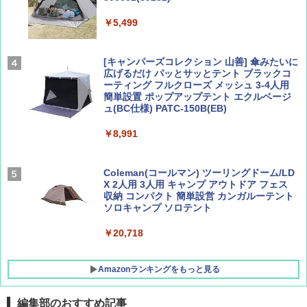
AIRLINE（エアライン）2026年9月号【特
地球の歩き方 スター・ウォーズ
集】ボーイング110周年を祝して！
￥5,499
￥2,695
￥1,760
[キャンパーズコレクション 山善] 傘みたいに
広げるだけ パッとサッとテント ブラックコ
ーティング フルクローズ メッシュ 3-4人用
簡単設置 ポップアップテント エクルベージ
BE-PAL(ビ-パル) 2026年 9 月号【特別付録:
新しい日本地理 地図・統計・移動から読み
ュ(BC仕様) PATC-150B(EB)
SOTO ミニマル"旅"財布 ランダム2種】
解く (講談社現代新書)
￥8,991
￥1,500
￥1,540
Coleman(コールマン) ツーリングドーム/LD
X 2人用 3人用 キャンプ アウトドア フェス
収納 コンパクト 簡単設営 カンガルーテント
ソロキャンプ ソロテント
￥20,718
Amazonランキングをもっと見る
編集部のおすすめ記事