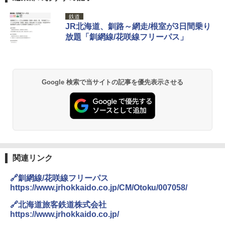
GRANDOOR ステンレス保冷剤 2個セット 2
鉄道
026リニューアル 急速冷凍 空間倍増 衛生的
JR北海道、釧路～網走/根室が3日間乗り
コンパクト 保冷力長持ち
放題「釧網線/花咲線フリーパス」
￥2,980
ポインターライト 強力 小型 緑色/赤色/青紫色
Google 検索で当サイトの記事を優先表示させる
USB充電式 高精度 超長距離照射 長時間使用
可能 安全ロック付き 高安全性 金属製耐久 コ
ンパクト多機能設計 持ち運び便利 アウトド
ア/オフィス/教育現場/展示会用 緑
￥1,180
関連リンク
DEWEL パラソル 大型 ビーチ アウトドアパ
ラソル ガーデン サイトシート付 折りたたみ
防水 UVカット 4段階高さ調整 軽量 収納袋付
🔗釧網線/花咲線フリーパス
き
https://www.jrhokkaido.co.jp/CM/Otoku/007058/
￥6,459
🔗北海道旅客鉄道株式会社
https://www.jrhokkaido.co.jp/