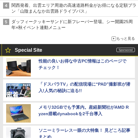
関西発着、出雲エリア周遊の高速道路料金がお得になる定額プラ
ン「山陰まんなか出雲路ドライブパス」
ダッフィークッキーサンドに新フレーバー登場。シー開園25周
年×秋イベント連動メニュー
もっと見る
Special Site
性能の良いお得な中古PC情報はこのページで
チェック！
「ドスパラTV」の配信現場に“PAD”撮影班が潜
入!人気の秘訣に迫る!!
メモリ32GBでも予算内。産経新聞社がAMD R
yzen搭載dynabookを2千台導入
ソニーミラーレス一眼の大特集！ 見どころ記事
まとめ