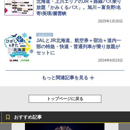
北海道・上川エリアのJR＋路線バス乗り
放題「かみくるパス」。旭川～富良野/名
寄/美瑛/層雲峡
2025年1月20日
お出かけ
JALとJR北海道、航空券＋宿泊＋道内一
部の特急・快速・普通列車が乗り放題が
セットに
2024年9月23日
もっと関連記事を見る
トップページに戻る
おすすめ記事