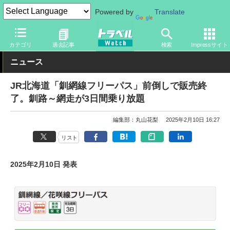
Powered by
Translate
トラベル Watch
企業・政府・官庁
鉄道
JR
カテゴリ
過去記事
検索
Impressサイト
ニュース
JR北海道「釧網線フリーパス」前倒しで販売終
了。釧路～網走が3日間乗り放題
編集部：丸山花梨
2025年2月10日 16:27
リスト
2025年2月10日 発表