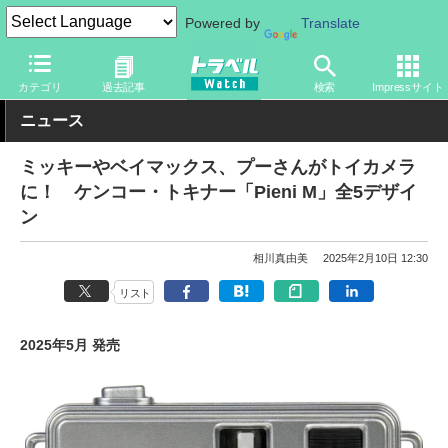
Powered by
Translate
トラベル Watch
旅の情報
観光地
ディズニーリゾート
カテゴリ
過去記事
検索
Impressサイト
ニュース
ミッキーやベイマックス、プーさんがトイカメラ
に！ ケンコー・トキナー「Pieni M」全5デザイ
ン
相川真由美
2025年2月10日 12:30
リスト
2025年5月 発売