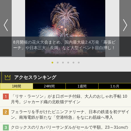
8月開催の花火大会まとめ。国内最大級2.4万発「幕張ビ
ーチ」や日本三大「長岡」など大型イベント目白押し！
●
●
●
●
●
●
アクセスランキング
1時間
24時間
1週間
1カ月
「リサ・ラーソン」がま口ポーチ付録、大人のおしゃれ手帖 10
月号。ジャカード織の北欧猫デザイン
フェラーリを手がけたピニンファリーナ、日本の鉄道を初デザイ
ン。南海電鉄が新たな「空港特急」をなにわ筋線へ導入
クロックスのリカバリーサンダルがセールで半額。23～31cmの