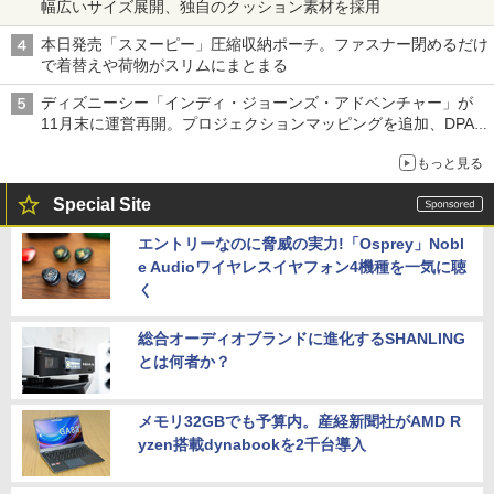
幅広いサイズ展開、独自のクッション素材を採用
本日発売「スヌーピー」圧縮収納ポーチ。ファスナー閉めるだけ
で着替えや荷物がスリムにまとまる
ディズニーシー「インディ・ジョーンズ・アドベンチャー」が
11月末に運営再開。プロジェクションマッピングを追加、DPA
は1500円
もっと見る
Special Site
エントリーなのに脅威の実力!「Osprey」Nobl
e Audioワイヤレスイヤフォン4機種を一気に聴
く
総合オーディオブランドに進化するSHANLING
とは何者か？
メモリ32GBでも予算内。産経新聞社がAMD R
yzen搭載dynabookを2千台導入