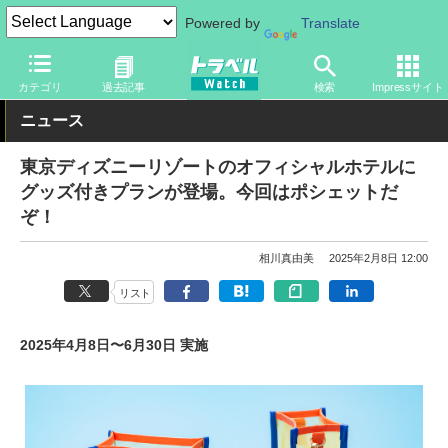
Powered by
Translate
トラベル Watch
旅の情報
観光地
ディズニーリゾート
カテゴリ
過去記事
検索
Impressサイト
ニュース
東京ディズニーリゾートのオフィシャルホテルに
グッズ付きプランが登場。今回はポシェットだ
ぞ！
相川真由美
2025年2月8日 12:00
リスト
2025年4月8日〜6月30日 実施