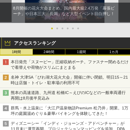
8月開催の花火大会まとめ。国内最大級2.4万発「幕張ビ
ーチ」や日本三大「長岡」など大型イベント目白押し！
●
●
●
●
●
●
アクセスランキング
1時間
24時間
1週間
1カ月
本日発売「スヌーピー」圧縮収納ポーチ。ファスナー閉めるだけ
で着替えや荷物がスリムにまとまる
名神 大津SA「びわ湖大花火大会」開催に伴い閉鎖。明日15～21
時は店舗・トイレ・駐車場の利用不可
熊本の高速道路、九州道 松橋IC～えびのICなどの一般車両通行
再開は8月後半見込み
群馬・水上温泉に「大江戸温泉物語Premium 松乃井」開業。1万
坪の庭園湯めぐり＆豪華バイキングを体験してきた！
ディズニーシー「インディ・ジョーンズ・アドベンチャー」が
11月末に運営再開。プロジェクションマッピングを追加、DPA