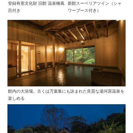
登録有形文化財 旧館 温泉檜風
新館スーペリアツイン（シャ
呂付き
ワーブース付き）
館内の大浴場。古くは万葉集にも詠まれた良質な湯河原温泉を
楽しめる