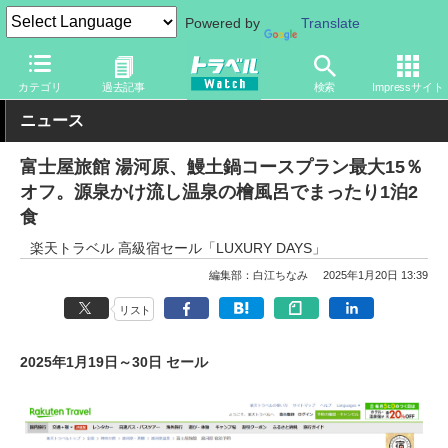
Powered by
Translate
トラベル Watch
企業・政府・官庁
政府・官庁
旅行会社・旅行
カテゴリ
過去記事
検索
Impressサイト
ニュース
富士屋旅館 湯河原、鰻土鍋コースプラン最大15％
オフ。源泉かけ流し温泉の檜風呂でまったり1泊2
食
楽天トラベル 高級宿セール「LUXURY DAYS」
編集部：白江ちなみ
2025年1月20日 13:39
リスト
2025年1月19日～30日 セール