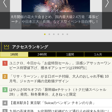
8月開催の花火大会まとめ。国内最大級2.4万発「幕張ビ
ーチ」や日本三大「長岡」など大型イベント目白押し！
●
●
●
●
●
●
アクセスランキング
1時間
24時間
1週間
1カ月
ユニクロ、今日から「お盆特別セール」。涼感シアサッカーワン
ピース待望値下げ、撥水ギアショーツは1990円に
「リサ・ラーソン」がま口ポーチ付録、大人のおしゃれ手帖 10
月号。ジャカード織の北欧猫デザイン
はやぶさ50％オフの「新幹線eチケット（トクだ値スペシャル
28）」発売。秋冬乗車分、えきねっと限定
【週末駅弁】東京駅「Suicaのペンギン チキンのり弁」
九州の高速道路、お盆期間は松橋ICなど通行止め端末を先頭にし