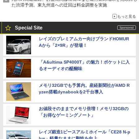
た渋滞予測。東九州道への迂回は料金調整を実施
もっと見る
Special Site
レイズのプレミアムカー向けブランドHOMUR
Aから「2×9R」が登場！
「A&ultima SP4000T」の魅力！ポケットに入
るオーディオの醍醐味
メモリ32GBでも予算内。産経新聞社がAMD R
yzen搭載dynabookを2千台導入
お値段そのままでメモリ倍増！メモリ32GBの
「お得なゲーミングノート」
レイズ鍛造1ピースアルミホイール「CE28 N-p
lus」軽量なままに剛性を向上