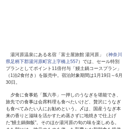
湯河原温泉にある名宿「富士屋旅館 湯河原」（
神奈川
県足柄下郡湯河原町宮上字橋上557
）では、セール特別
プランとしてポイント11倍付与「鰻土鍋コースプラン」
（1泊2食付き）を販売中。宿泊対象期間は1月19日～6月
30日。
夕食に食事処「瓢六亭」一押しのうなぎを堪能でき、
旅先での食事は会席料理も食べたいけど、贅沢にうなぎ
も食べてみたい人にお勧めという。〆は、国産うなぎ本
来の香りと滋味を活かすため蒸さずに地焼きで仕上げ
た“鰻土鍋御飯”。そのほか湯河原の旬の味を楽しめる。