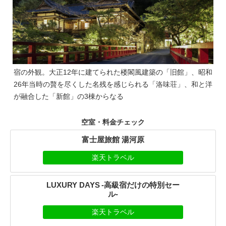
宿の外観。大正12年に建てられた楼閣風建築の「旧館」、昭和
26年当時の贅を尽くした名残を感じられる「洛味荘」、和と洋
が融合した「新館」の3棟からなる
空室・料金チェック
富士屋旅館 湯河原
楽天トラベル
LUXURY DAYS -高級宿だけの特別セー
ル-
楽天トラベル