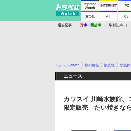
過去記事
万
博
・
園芸博
取材記事
トラベル Watch
旅の情報
観光地
水族館
ニュース
カワスイ 川崎水族館、
限定販売。たい焼きな