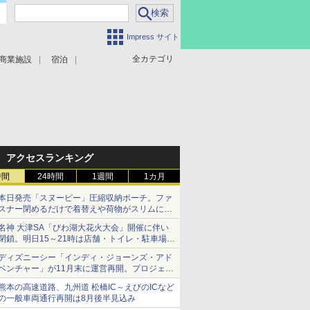
Impress サイト
全カテゴリ
商業施設
宿泊
アクセスランキング
時間
24時間
1週間
1カ月
本日発売「スヌーピー」圧縮収納ポーチ。ファ
スナー閉めるだけで着替えや荷物がスリムにま
とまる
名神 大津SA「びわ湖大花火大会」開催に伴い
閉鎖。明日15～21時は店舗・トイレ・駐車場の
利用不可
ディズニーシー「インディ・ジョーンズ・アド
ベンチャー」が11月末に運営再開。プロジェク
ションマッピングを追加、DPAは1500円
熊本の高速道路、九州道 松橋IC～えびのICなど
の一般車両通行再開は8月後半見込み