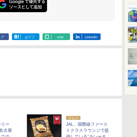
ェア
はてブ
note
LinkedIn
グルメ
カリー
JAL、国際線ファース
名古屋
トクラスラウンジで提
たての
供している“カレーま