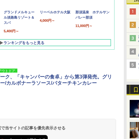
1
グランドメルキュー
リーベルホテル大阪
那須温泉 ホテルサン
ル淡路島リゾート＆
バレー那須
4,000円～
スパ
11,000円～
5,400円～
ランキングをもっと見る
アウトドア
ーク、「キャンパーの食卓」から第3弾発売。グリ
ー/カルボナーラソース/バターチキンカレー
北陸 福井 あわら
品川プリンスホテ
舞浜ビューホテル
箱根湯本温泉 ホテ
ホテルトラスティ東
オリエンタルホテル
下呂温泉 水明館
住友不動産ホテル ヴ
東京ベイ舞浜ホテル
温泉 清風荘（北陸
ル イーストタワー
ｂｙ ＨＵＬＩＣ
ル おかだ
京ベイサイド
東京ベイ
ィラフォンテーヌグラ
ファーストリゾート
8,250円～
最大級の庭園露天風
（旧：東京ベイ舞浜
ンド東京有明
9,958円～
11,200円～
5,450円～
5,200円～
4,290円～
呂の宿 清風荘）
ホテル）
19,541円～
5,758円～
6,070円～
 検索で当サイトの記事を優先表示させる