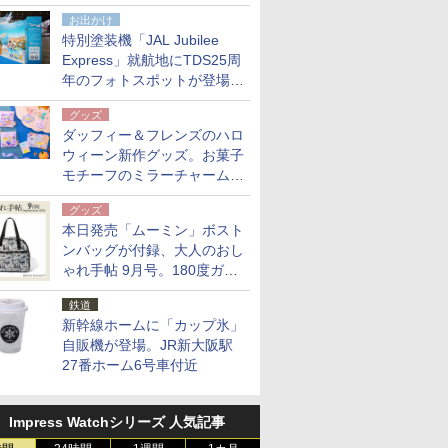
点。8月21日オンラインスト
お出かけ
アで発売
特別塗装機「JAL Jubilee
Express」就航地にTDS25周
年のフォトスポットが登場。
10月末まで青森空港に
グッズ
ダッフィー＆フレンズのハロ
ウィーン新作グッズ。お菓子
モチーフのミラーチャーム/
デザインポーチほか
グッズ
本日発売「ムーミン」ボスト
ンバッグが付録、大人のおし
ゃれ手帖 9月号。180度ガバ
ッと開いて大容量
鉄道
新幹線ホームに「カップ氷」
自販機が登場。JR新大阪駅
27番ホーム6号車付近
Impress Watchシリーズ 人気記事