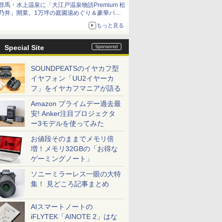
群馬・水上温泉に「大江戸温泉物語Premium 松
乃井」開業。1万坪の庭園湯めぐり＆豪華バイ
キングを体験してきた！
もっと見る
Special Site
SOUNDPEATSのイヤカフ型
イヤフォン「UU2イヤーカ
フ」をイヤカフマニアが語る
Amazon プライムデー過去最
安! Anker注目プロジェクタ
ー3モデルを使ってみた
お値段そのままでメモリ倍
増！メモリ32GBの「お得な
ゲーミングノート」
ソニーミラーレス一眼の大特
集！ 見どころ記事まとめ
AIスマートノートの
iFLYTEK「AINOTE 2」はな