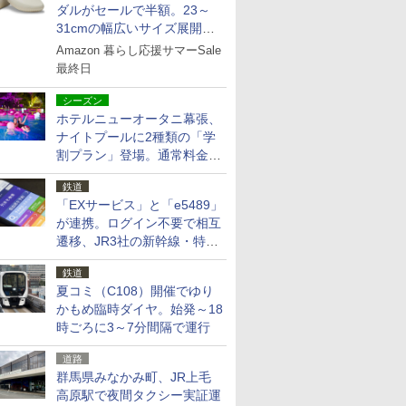
ダルがセールで半額。23～
31cmの幅広いサイズ展開、
独自のクッション素材を採用
Amazon 暮らし応援サマーSale
最終日
シーズン
ホテルニューオータニ幕張、
ナイトプールに2種類の「学
割プラン」登場。通常料金の
およそ半額でお得に夜活
鉄道
「EXサービス」と「e5489」
が連携。ログイン不要で相互
遷移、JR3社の新幹線・特急
予約をアプリで一括確認
鉄道
夏コミ（C108）開催でゆり
かもめ臨時ダイヤ。始発～18
時ごろに3～7分間隔で運行
道路
群馬県みなかみ町、JR上毛
高原駅で夜間タクシー実証運