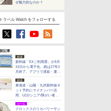
ぜ魅力的なのか？
トラベル Watch をフォローする
新記事
鉄道
新幹線「EXご利用票」が9月
15日から電子化、紙は27年2
月終了。アプリで遅延・運休
も確認可能に
鉄道
東海道・山陽・九州新幹線ネ
ット予約にマイナンバー活
用、U22/シニア/障がい者割
を9月15日から発売
セール
クロックスのリカバリーサン