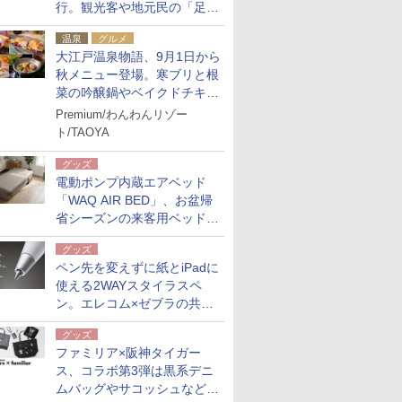
行。観光客や地元民の「足が
ない」課題解消へ、木金土に
温泉
グルメ
2台体制
大江戸温泉物語、9月1日から
秋メニュー登場。寒ブリと根
菜の吟醸鍋やベイクドチキ
ン、ショコラ＆栗スイーツも
Premium/わんわんリゾー
食べ放題に
ト/TAOYA
グッズ
電動ポンプ内蔵エアベッド
「WAQ AIR BED」、お盆帰
省シーズンの来客用ベッドに
も。使用後は収納バッグでコ
グッズ
ンパクトに保管
ペン先を変えずに紙とiPadに
使える2WAYスタイラスペ
ン。エレコム×ゼブラの共同
開発
グッズ
ファミリア×阪神タイガー
ス、コラボ第3弾は黒系デニ
ムバッグやサコッシュなど6