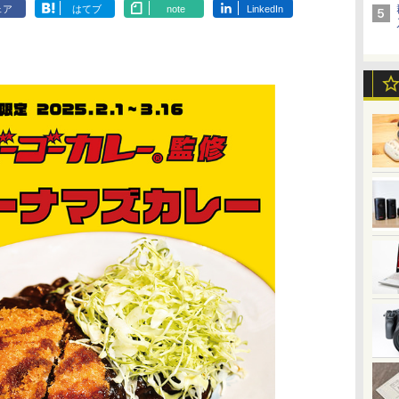
ェア
はてブ
note
LinkedIn