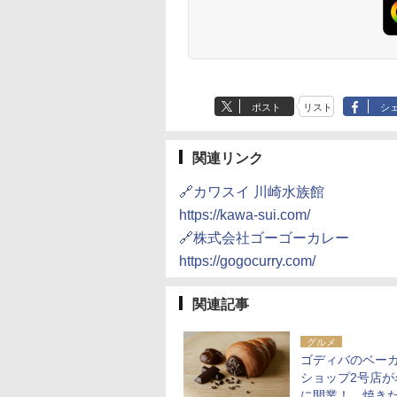
ポスト
リスト
シ
関連リンク
🔗カワスイ 川崎水族館
https://kawa-sui.com/
🔗株式会社ゴーゴーカレー
https://gogocurry.com/
関連記事
グルメ
ゴディバのベー
ショップ2号店が
に開業！ 焼き