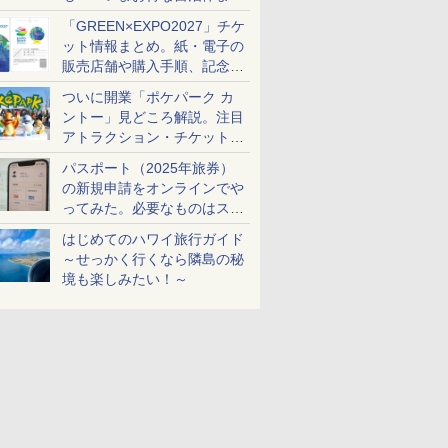
め
「GREEN×EXPO2027」チケ
ット情報まとめ。紙・電子の
販売店舗や購入手順、記念チ
ケットも解説
ついに開業「ポケパーク カ
ントー」見どころ解説。注目
アトラクション・チケット手
配・来場前に必要な準備は？
パスポート（2025年旅券）
の新規申請をオンラインでや
ってみた。必要なものはスマ
ホとマイナカードのみ
はじめてのハワイ旅行ガイド
～せっかく行くなら隣島の秘
境も楽しみたい！～