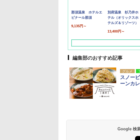
那須温泉 ホテルエ
別府温泉 杉乃井ホ
ピナール那須
テル（オリックスホ
テルズ＆リゾーツ）
9,135円～
13,400円～
編集部のおすすめ記事
グルメ
スノーピ
ーンカレ
草津温泉 ホテル櫻
品川プリンスホテル
グランドニッコー東
海のサウナ＆スパ
東京ドームホテル
シェラトン・グラン
井
京ベイ 舞浜
オールインクルーシ
デ・トーキョーベ
7,037円～
7,980円～
ブ 島原温泉ホテル
イ・ホテル
14,300円～
6,800円～
南風楼
10,450円～
7,950円～
Google