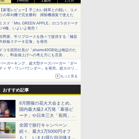
時間
24時間
1週間
1カ月
【家電レビュー】手ごわい雑草との戦い、コメ
リの草刈機で完全勝利 掃除機感覚で使えた
ミスド「Mrs. GREEN APPLE」のコラボドーナ
ツ4種、いよいよ発売！
吉野家、牛リブロースを熱々で提供する「極旨
牛鉄板ステーキ定食」を発売
ドコモ前田社長が「ahamo40GB化は検証のた
め」、料金値上げへの考え方にも言及
バーガーキング、超大型チーズバーガー「ダー
ティ ザ・ワンパウンダー」を発売。総カロリー
約1656kcal、総重量約527g！
もっと見る
おすすめ記事
8月開催の花火大会まとめ。
国内最大級2.4万発「幕張ビ
ーチ」や日本三大「長岡」な
ど大型イベント目白押し！
全国で旅行キャンペーン
続々、最大1万5000円オフ
も！ いまお得な自治体まと