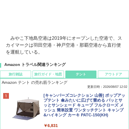
みやこ下地島空港は2019年にオープンした空港で、ス
カイマークは羽田空港・神戸空港・那覇空港から直行便
を運航している。
Amazon トラベル関連ランキング
旅行雑誌
旅行ガイド・地図
テント
アウトドア
Amazon テント の売れ筋ランキング
更新日時：2026/08/07 12:02
ディズニーファン ２０２６年 ９月号 [雑
D40 地球の歩き方 チェンマイ タイ北部の魅
[キャンパーズコレクション 山善] ポップアッ
誌] (ＤＩＳＮＥＹ ＦＡＮ)
力的な町 2026～2027 地球の歩き方D アジア
プテント 傘みたいに広げて畳める パッとサ
ッとサンシェード キューブ フルクローズ メ
ッシュ 簡単設置 ワンタッチテント キャンプ
￥713
￥2,079
&ハイキング カーキ PATC-150(KH)
￥6,831