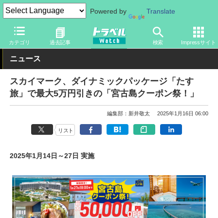
Powered by
Translate
トラベル Watch
企業・政府・官庁
国内エアライン
スカイマー
カテゴリ
過去記事
検索
Impressサイト
ニュース
スカイマーク、ダイナミックパッケージ「たす
旅」で最大5万円引きの「宮古島クーポン祭！」
編集部：新井敬太
2025年1月16日 06:00
リスト
2025年1月14日～27日 実施