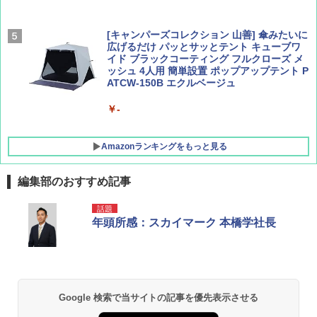
[キャンパーズコレクション 山善] 傘みたいに
広げるだけ パッとサッとテント キューブワ
イド ブラックコーティング フルクローズ メ
ッシュ 4人用 簡単設置 ポップアップテント P
ATCW-150B エクルベージュ
￥-
Amazonランキングをもっと見る
編集部のおすすめ記事
DEWEL パラソル 大型 ビーチ アウトドアパ
話題
ラソル ガーデン サイトシート付 折りたたみ
年頭所感：スカイマーク 本橋学社長
防水 UVカット 4段階高さ調整 軽量 収納袋付
き
￥6,459
Google 検索で当サイトの記事を優先表示させる
BUNDOK(バンドック)ソロ ドーム 1 EX BDK