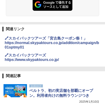
-08EX カーキ ソロキャンプ ポリエステル フ
レーム テント
￥14,800
GRANDOOR ステンレス保冷剤 2個セット 2
関連リンク
026リニューアル 急速冷凍 空間倍増 衛生的
コンパクト 保冷力長持ち
🔗スカイパックツアーズ「宮古島クーポン祭！」
https://normal.skypaktours.co.jp/addition/campaign/b
￥2,980
01sptmy01
🔗スカイパックツアーズ
ニューエラ New Era キャップ メッシュキャ
https://www.skypaktours.co.jp/
ップ 9FORTY AFrame 15226380 NER37C00
94 ストーン ニューエラキャップ 9FORTYA
サーフライダーファウンデーション Surfride
r Foundation コラボ Aフレーム メンズ レデ
関連記事
ィース 帽子 スナップバック a-frame 9フォー
ティー男女兼用ユニセックス 夏用 日除けUV
ケア FREE
お出かけ
ベルトラ、初の実店舗を那覇にオープ
￥4,400
ン。利用者向けの無料ラウンジつき
2025年1月10日