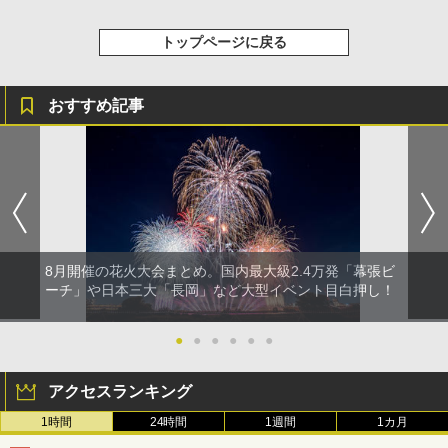
トップページに戻る
おすすめ記事
8月開催の花火大会まとめ。国内最大級2.4万発「幕張ビ
ーチ」や日本三大「長岡」など大型イベント目白押し！
●
●
●
●
●
●
アクセスランキング
1時間
24時間
1週間
1カ月