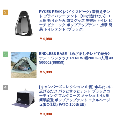
BE-PAL(ビ-パル) 2026年 9 月号【特別付録:
A09 地球の歩き方 イタリア 2026～2027 地
SOTO ミニマル"旅"財布 ランダム2種】
球の歩き方A ヨーロッパ
PYKES PEAK (パイクスピーク) 着替えテン
ト プライバシー テント 【中が透けない】 1
￥1,500
￥2,479
人用 折りたたみ 防災グッズ 災害用トイレ ビ
ーチ ピクニック ポップアップテント 携帯 簡
易 トイレテント (ブラック)
山と溪谷 2026年8月号「南アルプス大全」
地球の歩き方 スター・ウォーズ
￥4,980
￥1,540
￥2,695
ENDLESS BASE 《めざましテレビで紹介》
テント ワンタッチ RENEW 幅200 2-3人用 43
500002(88859)
Coyote No.89 特集 星野道夫 夢見る旅
A26 地球の歩き方 チェコ ポーランド スロヴ
ァキア 2026～2027 地球の歩き方A ヨーロッ
￥5,999
パ
￥1,540
￥2,277
[キャンパーズコレクション 山善] 傘みたいに
広げるだけ パッとサッとテント ブラックコ
ーティング フルクローズ メッシュ 3-4人用
簡単設置 ポップアップテント エクルベージ
AIRLINE（エアライン）2026年9月号【特
新しい日本地理 地図・統計・移動から読み
ュ(BC仕様) PATC-150B(EB)
集】ボーイング110周年を祝して！
解く (講談社現代新書)
￥9,990
￥1,760
￥1,540