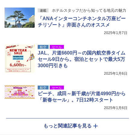
熊撃退スプレー 熊よけスプレー 熊スプレー
【日本企業販売】超強力クマ対策スプレー 30
ホテルスタッフだから知ってる地元の魅力
連載
0ml（連続噴射30秒）110ml（連続噴射15
秒）射程5～10m 安全ロック搭載 携帯収納袋
「ANAインターコンチネンタル万座ビー
付き ヒグマ・イノシシ対策 自治体・教育機
チリゾート」井面さんのオススメ
関の購入実績 登山・キャンプ・アウトドア・
防災用品 長期保存可能 緊急時用 日本国内発
2025年1月7日
送
航空
セール
￥3,680
JAL、片道6600円～の国内航空券タイム
セール9日から。宿泊とセットで最大5万
3000円引きも
2025年1月6日
航空
セール
ピーチ、成田～新千歳が片道4990円から
「新春セール」。7日12時スタート
2025年1月6日
もっと関連記事を見る