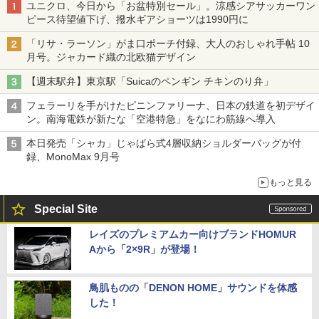
ユニクロ、今日から「お盆特別セール」。涼感シアサッカーワン
ピース待望値下げ、撥水ギアショーツは1990円に
「リサ・ラーソン」がま口ポーチ付録、大人のおしゃれ手帖 10
月号。ジャカード織の北欧猫デザイン
【週末駅弁】東京駅「Suicaのペンギン チキンのり弁」
フェラーリを手がけたピニンファリーナ、日本の鉄道を初デザイ
ン。南海電鉄が新たな「空港特急」をなにわ筋線へ導入
本日発売「シャカ」じゃばら式4層収納ショルダーバッグが付
録、MonoMax 9月号
もっと見る
Special Site
レイズのプレミアムカー向けブランドHOMUR
Aから「2×9R」が登場！
鳥肌ものの「DENON HOME」サウンドを体感
した！