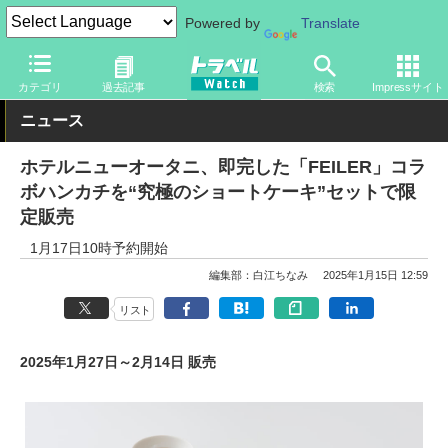
Powered by
Translate
トラベル Watch
旅の情報
目的
グルメ
カテゴリ
過去記事
検索
Impressサイト
ニュース
ホテルニューオータニ、即完した「FEILER」コラ
ボハンカチを“究極のショートケーキ”セットで限
定販売
1月17日10時予約開始
編集部：白江ちなみ
2025年1月15日 12:59
リスト
2025年1月27日～2月14日 販売