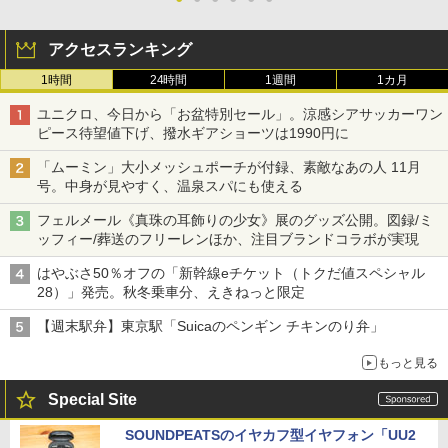
アクセスランキング
1時間
24時間
1週間
1カ月
ユニクロ、今日から「お盆特別セール」。涼感シアサッカーワン
ピース待望値下げ、撥水ギアショーツは1990円に
「ムーミン」大小メッシュポーチが付録、素敵なあの人 11月
号。中身が見やすく、温泉スパにも使える
フェルメール《真珠の耳飾りの少女》展のグッズ公開。図録/ミ
ッフィー/葬送のフリーレンほか、注目ブランドコラボが実現
はやぶさ50％オフの「新幹線eチケット（トクだ値スペシャル
28）」発売。秋冬乗車分、えきねっと限定
【週末駅弁】東京駅「Suicaのペンギン チキンのり弁」
もっと見る
Special Site
SOUNDPEATSのイヤカフ型イヤフォン「UU2