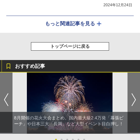
2024年12月24日
もっと関連記事を見る
トップページに戻る
おすすめ記事
8月開催の花火大会まとめ。国内最大級2.4万発「幕張ビ
ーチ」や日本三大「長岡」など大型イベント目白押し！
●
●
●
●
●
●