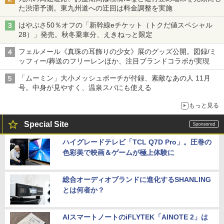
た渋滞予測。東九州道への迂回は料金調整を実施
はやぶさ50％オフの「新幹線eチケット（トクだ値スペシャル
28）」発売。秋冬乗車分、えきねっと限定
フェルメール《真珠の耳飾りの少女》展のグッズ公開。図録/ミ
ッフィー/葬送のフリーレンほか、注目ブランドコラボが実現
「ムーミン」大小メッシュポーチが付録、素敵なあの人 11月
号。中身が見やすく、温泉スパにも使える
もっと見る
Special Site
ハイグレードテレビ「TCL Q7D Pro」。圧巻の
色彩美で映画＆ゲームが極上体験に
総合オーディオブランドに進化するSHANLING
とは何者か？
AIスマートノートのiFLYTEK「AINOTE 2」は