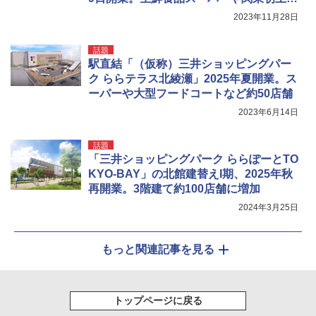
カフェなど全36店舗、さっそく注目テナ
2023年11月28日
ントを見てきた！
話題
駅直結「（仮称）三井ショッピングパー
ク ららテラス北綾瀬」2025年夏開業。ス
ーパーや大型フードコートなど約50店舗
2023年6月14日
話題
「三井ショッピングパーク ららぽーとTO
KYO-BAY」の北館建替えI期、2025年秋
再開業。3階建て約100店舗に増加
2024年3月25日
もっと関連記事を見る
トップページに戻る