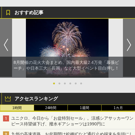
おすすめ記事
8月開催の花火大会まとめ。国内最大級2.4万発「幕張ビ
ーチ」や日本三大「長岡」など大型イベント目白押し！
●
●
●
●
●
●
アクセスランキング
1時間
24時間
1週間
1カ月
ユニクロ、今日から「お盆特別セール」。涼感シアサッカーワン
ピース待望値下げ、撥水ギアショーツは1990円に
九州の高速道路、お盆期間は松橋ICなど通行止め端末を先頭にし