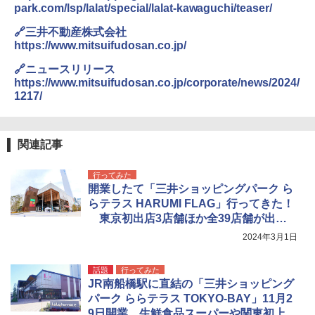
park.com/lsp/lalat/special/lalat-kawaguchi/teaser/
🔗三井不動産株式会社
https://www.mitsuifudosan.co.jp/
🔗ニュースリリース
https://www.mitsuifudosan.co.jp/corporate/news/2024/
1217/
関連記事
行ってみた
開業したて「三井ショッピングパーク ら
らテラス HARUMI FLAG」行ってきた！
東京初出店3店舗ほか全39店舗が出
店、都心最大級のサミットストアも
2024年3月1日
話題
行ってみた
JR南船橋駅に直結の「三井ショッピング
パーク ららテラス TOKYO-BAY」11月2
9日開業。生鮮食品スーパーや関東初上陸