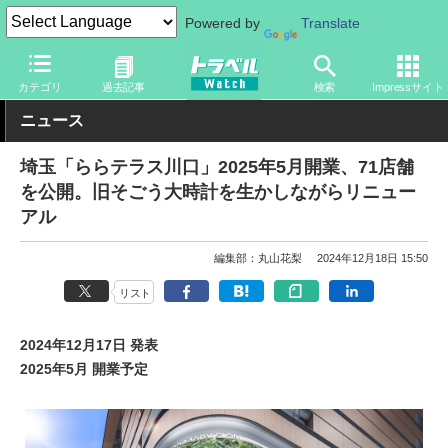
Powered by
Translate
トラベル Watch
旅の情報
目的
商業施設
カテゴリ
過去記事
検索
Impressサイト
ニュース
埼玉「ららテラス川口」2025年5月開業、71店舗
を公開。旧そごう大時計を生かしながらリニュー
アル
編集部：丸山花梨
2024年12月18日 15:50
リスト
2024年12月17日 発表
2025年5月 開業予定