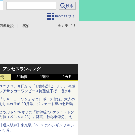
Impress サイト
全カテゴリ
商業施設
宿泊
アクセスランキング
時間
24時間
1週間
1カ月
ユニクロ、今日から「お盆特別セール」。涼感
シアサッカーワンピース待望値下げ、撥水ギア
ショーツは1990円に
「リサ・ラーソン」がま口ポーチ付録、大人の
おしゃれ手帖 10月号。ジャカード織の北欧猫デ
ザイン
はやぶさ50％オフの「新幹線eチケット（トク
だ値スペシャル28）」発売。秋冬乗車分、えき
ねっと限定
【週末駅弁】東京駅「Suicaのペンギン チキン
のり弁」