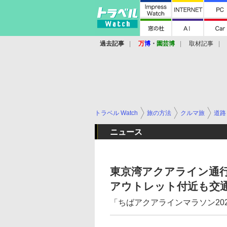
過去記事
万
博
・
園芸博
取材記事
トラベル Watch
旅の方法
クルマ旅
道路
ニュース
東京湾アクアライン通
アウトレット付近も交
「ちばアクアラインマラソン20