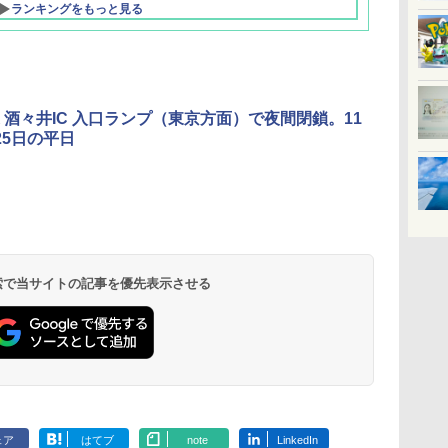
ランキングをもっと見る
 酒々井IC 入口ランプ（東京方面）で夜間閉鎖。11
25日の平日
北陸 福井 あわら
品川プリンスホテ
舞浜ビューホテル
箱根湯本温泉 ホテ
ホテルトラスティ東
オリエンタルホテル
下呂温泉 水明館
住友不動産ホテル ヴ
東京ベイ舞浜ホテル
温泉 清風荘（北陸
ル イーストタワー
ｂｙ ＨＵＬＩＣ
ル おかだ
京ベイサイド
東京ベイ
ィラフォンテーヌグラ
ファーストリゾート
8,250円～
最大級の庭園露天風
（旧：東京ベイ舞浜
ンド東京有明
9,958円～
11,200円～
5,450円～
5,200円～
4,290円～
呂の宿 清風荘）
ホテル）
19,541円～
5,758円～
6,070円～
 検索で当サイトの記事を優先表示させる
ェア
はてブ
note
LinkedIn