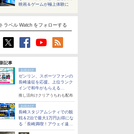
映画＆ゲームが極上体験に
トラベル Watch をフォローする
新記事
お出かけ
ゼンリン、スポーツファンの
長崎遠征を応援。上位ランク
インで和牛がもらえる
「GO！GO！長崎スタンプラ
推し活向けクリアうちわも配布
リー」
お出かけ
長崎スタジアムシティでの観
戦＆2泊で最大1万円お得にな
る「長崎満喫！アウェイ遠征
応援キャンペーン」