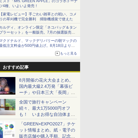
ミスド「Mrs. GREEN APPLE」のコラボドーナ
ツ4種、いよいよ発売！
【家電レビュー】手ごわい雑草との戦い、コメ
リの草刈機で完全勝利 掃除機感覚で使えた
カルディ、オンライン限定「ネコバッグ＆タン
ブラーセット」を一般販売。7月の抽選販売の
当選無効分
マクドナルド、マックデリバリーの朝マックの
最低注文料金が500円値上げ。8月18日より
1,500円から受付
もっと見る
おすすめ記事
8月開催の花火大会まとめ。
国内最大級2.4万発「幕張ビ
ーチ」や日本三大「長岡」な
ど大型イベント目白押し！
全国で旅行キャンペーン
続々、最大1万5000円オフ
も！ いまお得な自治体まと
め
「GREEN×EXPO2027」チケ
ット情報まとめ。紙・電子の
販売店舗や購入手順、記念チ