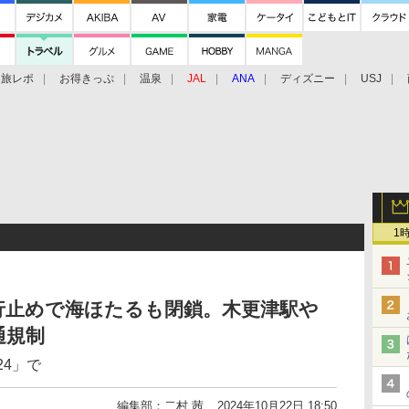
旅レポ
お得きっぷ
温泉
JAL
ANA
ディズニー
USJ
1
行止めで海ほたるも閉鎖。木更津駅や
通規制
24」で
編集部：二村 茜
2024年10月22日 18:50