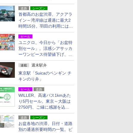
活動・復旧支援
道路
シーズン
首都高のお盆渋滞、アクアラ
イン～湾岸線は通過に最大2
時間15分。羽田の利用には
「空港西出口」の利用検討を
セール
ユニクロ、今日から「お盆特
別セール」。涼感シアサッカ
ーワンピース待望値下げ、撥
水ギアショーツは1990円に
週末駅弁
連載
東京駅「Suicaのペンギン チ
キンのり弁」
セール
道路
WILLER、高速バス1kmあた
り5円セール。東京～大阪は
2750円、ご縁に感謝を込め
た20周年記念キャンペーン
道路
シーズン
お盆各地の渋滞、日付・道路
別の通過所要時間の一覧。ピ