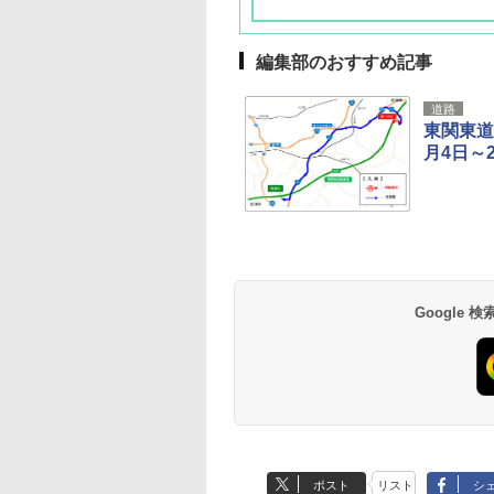
編集部のおすすめ記事
道路
東関東道
月4日～
草津温泉 ホテル櫻
品川プリンスホテル
グランドニッコー東
海のサウナ＆スパ
東京ドームホテル
シェラトン・グラン
井
京ベイ 舞浜
オールインクルーシ
デ・トーキョーベ
7,037円～
7,980円～
ブ 島原温泉ホテル
イ・ホテル
14,300円～
6,800円～
南風楼
10,450円～
7,950円～
Google
ポスト
リスト
シ