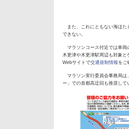
また、これにともない海ほたるP
できない。
マラソンコース付近では車両の
木更津や木更津駅周辺も対象とな
Webサイトで
交通規制情報
をご
マラソン実行委員会事務局は、
ー」での首都高迂回も推奨して