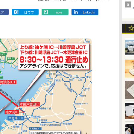
ェア
はてブ
note
LinkedIn