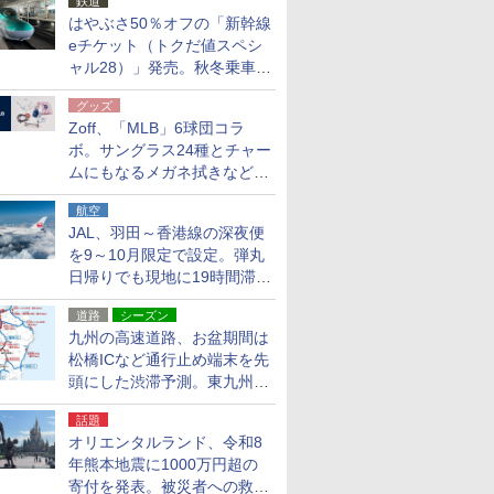
鉄道
はやぶさ50％オフの「新幹線
eチケット（トクだ値スペシ
ャル28）」発売。秋冬乗車
分、えきねっと限定
グッズ
Zoff、「MLB」6球団コラ
ボ。サングラス24種とチャー
ムにもなるメガネ拭きなど雑
貨24種
航空
JAL、羽田～香港線の深夜便
を9～10月限定で設定。弾丸
日帰りでも現地に19時間滞在
できる
道路
シーズン
九州の高速道路、お盆期間は
松橋ICなど通行止め端末を先
頭にした渋滞予測。東九州道
への迂回は料金調整を実施
話題
オリエンタルランド、令和8
年熊本地震に1000万円超の
寄付を発表。被災者への救援