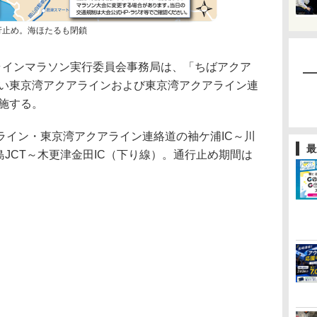
行止め。海ほたるも閉鎖
ラインマラソン実行委員会事務局は、「ちばアクア
伴い東京湾アクアラインおよび東京湾アクアライン連
実施する。
イン・東京湾アクアライン連絡道の袖ケ浦IC～川
最
島JCT～木更津金田IC（下り線）。通行止め期間は