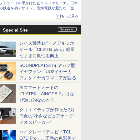
フェラーリを手がけたピニンファリーナ、日本
の鉄道を初デザイン。南海電鉄が新たな「空港
特急」をなにわ筋線へ導入
もっと見る
Special Site
レイズ鍛造1ピースアルミホ
イール「CE28 N-plus」軽量
なままに剛性を向上
SOUNDPEATSのイヤカフ型
イヤフォン「UU2イヤーカ
フ」をイヤカフマニアが語る
AIスマートノートの
iFLYTEK「AINOTE 2」はな
ぜ魅力的なのか？
クリエイティブが作った2万
円台の“小さなピュアオーデ
ィオスピーカー”
ハイグレードテレビ「TCL
Q7D Pro」。圧巻の色彩美で