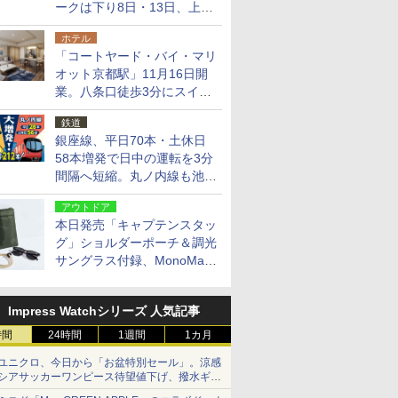
ークは下り8日・13日、上り
14日・15日
ホテル
「コートヤード・バイ・マリ
オット京都駅」11月16日開
業。八条口徒歩3分にスイー
ト含む全270室、ダイニング
鉄道
も併設
銀座線、平日70本・土休日
58本増発で日中の運転を3分
間隔へ短縮。丸ノ内線も池袋
～中野坂上を4分間隔に
アウトドア
本日発売「キャプテンスタッ
グ」ショルダーポーチ＆調光
サングラス付録、MonoMax
9月号増刊
Impress Watchシリーズ 人気記事
時間
24時間
1週間
1カ月
ユニクロ、今日から「お盆特別セール」。涼感
シアサッカーワンピース待望値下げ、撥水ギア
ショーツは1990円に