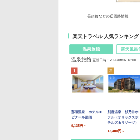
長須賀などの迂回路情報
楽天トラベル 人気ランキング
温泉旅館
露天風呂
温泉旅館
更新日時：2026/08/07 18:00
那須温泉 ホテルエ
別府温泉 杉乃井ホ
ピナール那須
テル（オリックスホ
テルズ＆リゾーツ）
9,135円～
13,400円～