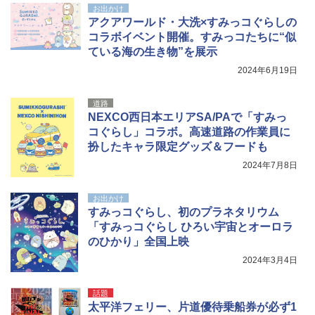
お出かけ
アクアワールド・大洗×すみっコぐらしの
コラボイベント開催。すみっコたちに“似
ている海の生き物”を展示
2024年6月19日
道路
NEXCO西日本エリアSA/PAで「すみっ
コぐらし」コラボ。高速道路の作業員に
扮したキャラ限定グッズ＆フードも
2024年7月8日
お出かけ
すみっコぐらし、初のプラネタリウム
「すみっコぐらし ひろい宇宙とオーロラ
のひかり」全国上映
2024年3月4日
話題
太平洋フェリー、片道優待乗船券が必ず1