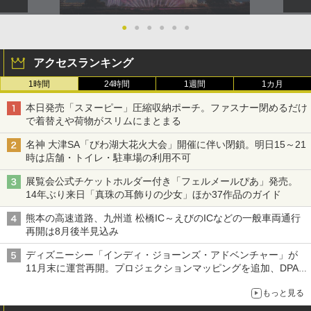
●
●
●
●
●
●
アクセスランキング
1時間
24時間
1週間
1カ月
本日発売「スヌーピー」圧縮収納ポーチ。ファスナー閉めるだけ
で着替えや荷物がスリムにまとまる
名神 大津SA「びわ湖大花火大会」開催に伴い閉鎖。明日15～21
時は店舗・トイレ・駐車場の利用不可
展覧会公式チケットホルダー付き「フェルメールぴあ」発売。
14年ぶり来日「真珠の耳飾りの少女」ほか37作品のガイド
熊本の高速道路、九州道 松橋IC～えびのICなどの一般車両通行
再開は8月後半見込み
ディズニーシー「インディ・ジョーンズ・アドベンチャー」が
11月末に運営再開。プロジェクションマッピングを追加、DPA
は1500円
もっと見る