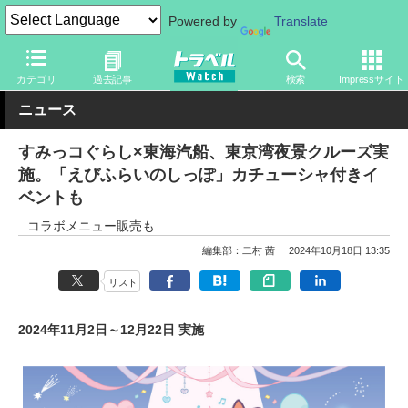
Powered by
Translate
トラベル Watch
旅の方法
船旅
客船
カテゴリ
過去記事
検索
Impressサイト
ニュース
すみっコぐらし×東海汽船、東京湾夜景クルーズ実
施。「えびふらいのしっぽ」カチューシャ付きイ
ベントも
コラボメニュー販売も
編集部：二村 茜
2024年10月18日 13:35
リスト
2024年11月2日～12月22日 実施