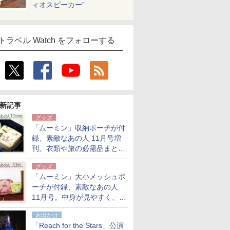
ィオスピーカー”
トラベル Watch をフォローする
新記事
グッズ
「ムーミン」収納ポーチが付
録、素敵なあの人 11月号増
刊。衣類や旅の必需品まとま
る大小2個セット
グッズ
「ムーミン」大小メッシュポ
ーチが付録、素敵なあの人
11月号。中身が見やすく、温
泉スパにも使える
お出かけ
「Reach for the Stars」公演