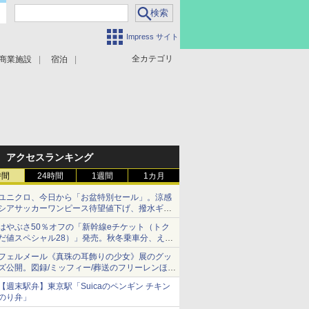
Impress サイト
全カテゴリ
商業施設
宿泊
アクセスランキング
時間
24時間
1週間
1カ月
ユニクロ、今日から「お盆特別セール」。涼感
シアサッカーワンピース待望値下げ、撥水ギア
ショーツは1990円に
はやぶさ50％オフの「新幹線eチケット（トク
だ値スペシャル28）」発売。秋冬乗車分、えき
ねっと限定
フェルメール《真珠の耳飾りの少女》展のグッ
ズ公開。図録/ミッフィー/葬送のフリーレンほ
か、注目ブランドコラボが実現
【週末駅弁】東京駅「Suicaのペンギン チキン
のり弁」