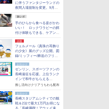
に伴うファンタジーランドの
夜間入場規制を変更。9月か
ら18時50分～20時ごろに
旅レポ
手のひらから食べる姿がかわ
いい！ ロックワラビーの餌
付け体験もできる、ケアンズ
でアサートン高原の日本語ガ
話題
イド付きツアーに参加してみ
フェルメール《真珠の耳飾り
た
の少女》展のグッズ公開。図
録/ミッフィー/葬送のフリー
レンほか、注目ブランドコラ
お出かけ
ボが実現
ゼンリン、スポーツファンの
長崎遠征を応援。上位ランク
インで和牛がもらえる
「GO！GO！長崎スタンプラ
推し活向けクリアうちわも配布
リー」
お出かけ
長崎スタジアムシティでの観
戦＆2泊で最大1万円お得にな
る「長崎満喫！アウェイ遠征