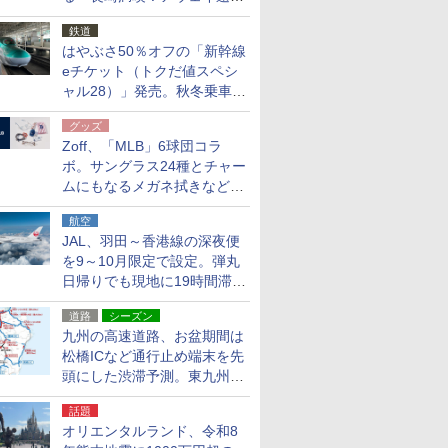
応援キャンペーン」
鉄道
はやぶさ50％オフの「新幹線
eチケット（トクだ値スペシ
ャル28）」発売。秋冬乗車
分、えきねっと限定
グッズ
Zoff、「MLB」6球団コラ
ボ。サングラス24種とチャー
ムにもなるメガネ拭きなど雑
貨24種
航空
JAL、羽田～香港線の深夜便
を9～10月限定で設定。弾丸
日帰りでも現地に19時間滞在
できる
道路
シーズン
九州の高速道路、お盆期間は
松橋ICなど通行止め端末を先
頭にした渋滞予測。東九州道
への迂回は料金調整を実施
話題
オリエンタルランド、令和8