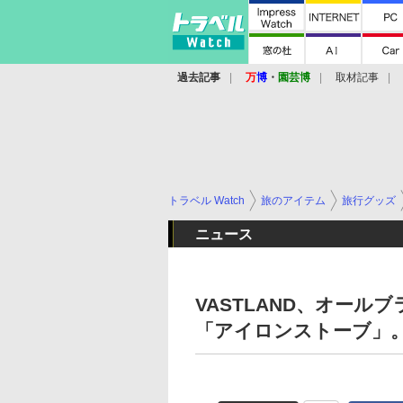
過去記事
万
博
・
園芸博
取材記事
トラベル Watch
旅のアイテム
旅行グッズ
ニュース
VASTLAND、オー
「アイロンストーブ」。A