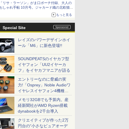
「リサ・ラーソン」がま口ポーチ付録、大人の
おしゃれ手帖 10月号。ジャカード織の北欧猫デ
ザイン
もっと見る
Special Site
レイズのパワーデザインホイ
ール「M6」に新色登場!!
SOUNDPEATSのイヤカフ型
イヤフォン「UU2イヤーカ
フ」をイヤカフマニアが語る
エントリーなのに脅威の実
力!「Osprey」Noble Audioワ
イヤレスイヤフォン4機種を
一気に聴く
メモリ32GBでも予算内。産
経新聞社がAMD Ryzen搭載
dynabookを2千台導入
クリエイティブが作った2万
円台の“小さなピュアオーデ