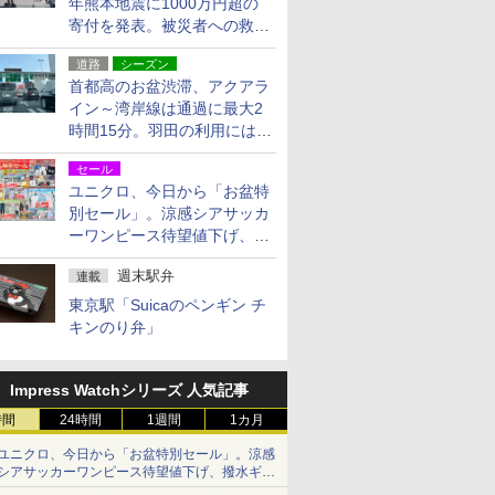
年熊本地震に1000万円超の
寄付を発表。被災者への救援
活動・復旧支援
道路
シーズン
首都高のお盆渋滞、アクアラ
イン～湾岸線は通過に最大2
時間15分。羽田の利用には
「空港西出口」の利用検討を
セール
ユニクロ、今日から「お盆特
別セール」。涼感シアサッカ
ーワンピース待望値下げ、撥
水ギアショーツは1990円に
週末駅弁
連載
東京駅「Suicaのペンギン チ
キンのり弁」
Impress Watchシリーズ 人気記事
時間
24時間
1週間
1カ月
ユニクロ、今日から「お盆特別セール」。涼感
シアサッカーワンピース待望値下げ、撥水ギア
ショーツは1990円に