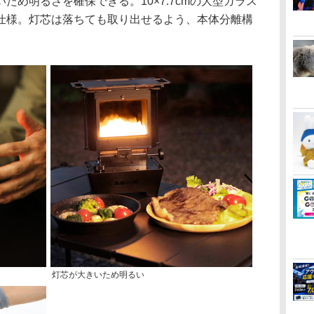
ため明るさを確保できる。10×7.7cmの大型ガラス
仕様。灯芯は落ちても取り出せるよう、本体分離構
灯芯が大きいため明るい