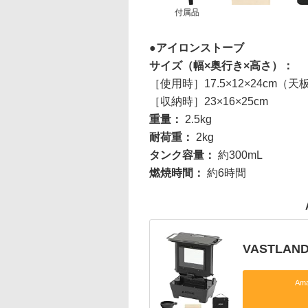
付属品
アイロンストーブ
サイズ（幅×奥行き×高さ）：
［使用時］17.5×12×24cm（
［収納時］23×16×25cm
重量：
2.5kg
耐荷重：
2kg
タンク容量：
約300mL
燃焼時間：
約6時間
VASTLA
Am