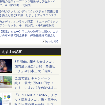
東映の歴代オープニング映像がカプセルトイ
に。全5種で8月下旬発売
令和のファミコンディスクシステム？安価に書
き換え可能なGB用「しましまディスクシステ
ム」
カルディ、オンライン限定「ネコバッグ＆タン
ブラーセット」を一般販売。7月の抽選販売の
当選無効分
【家電レビュー】手ごわい雑草との戦い、コメ
リの草刈機で完全勝利 掃除機感覚で使えた
もっと見る
おすすめ記事
8月開催の花火大会まとめ。
国内最大級2.4万発「幕張ビ
ーチ」や日本三大「長岡」な
ど大型イベント目白押し！
全国で旅行キャンペーン
続々、最大1万5000円オフ
も！ いまお得な自治体まと
め
「GREEN×EXPO2027」チケ
ット情報まとめ。紙・電子の
販売店舗や購入手順、記念チ