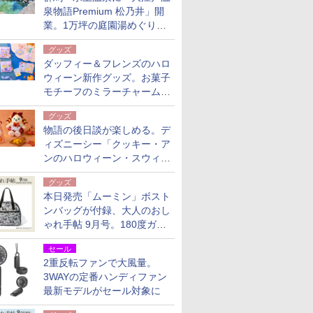
泉物語Premium 松乃井」開
業。1万坪の庭園湯めぐり＆
豪華バイキングを体験してき
グッズ
た！
ダッフィー＆フレンズのハロ
ウィーン新作グッズ。お菓子
モチーフのミラーチャーム/
デザインポーチほか
グッズ
物語の後日談が楽しめる。デ
ィズニーシー「クッキー・ア
ンのハロウィーン・スウィー
トサプライズ」限定グッズ公
グッズ
開
本日発売「ムーミン」ボスト
ンバッグが付録、大人のおし
ゃれ手帖 9月号。180度ガバ
ッと開いて大容量
セール
2重反転ファンで大風量。
3WAYの定番ハンディファン
最新モデルがセール対象に