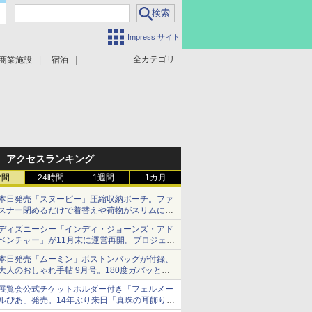
Impress サイト
全カテゴリ
商業施設
宿泊
アクセスランキング
時間
24時間
1週間
1カ月
本日発売「スヌーピー」圧縮収納ポーチ。ファ
スナー閉めるだけで着替えや荷物がスリムにま
とまる
ディズニーシー「インディ・ジョーンズ・アド
ベンチャー」が11月末に運営再開。プロジェク
ションマッピングを追加、DPAは1500円
本日発売「ムーミン」ボストンバッグが付録、
大人のおしゃれ手帖 9月号。180度ガバッと開
いて大容量
展覧会公式チケットホルダー付き「フェルメー
ルぴあ」発売。14年ぶり来日「真珠の耳飾りの
少女」ほか37作品のガイド