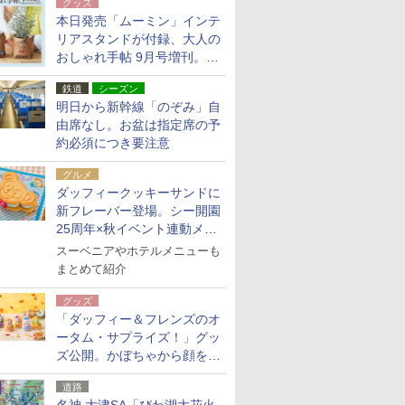
グッズ
本日発売「ムーミン」インテ
リアスタンドが付録、大人の
おしゃれ手帖 9月号増刊。レ
ザー調で高級感ある2個セッ
鉄道
シーズン
ト
明日から新幹線「のぞみ」自
由席なし。お盆は指定席の予
約必須につき要注意
グルメ
ダッフィークッキーサンドに
新フレーバー登場。シー開園
25周年×秋イベント連動メニ
ュー
スーベニアやホテルメニューも
まとめて紹介
グッズ
「ダッフィー＆フレンズのオ
ータム・サプライズ！」グッ
ズ公開。かぼちゃから顔をの
ぞかせたぬいぐるみチャーム
道路
ほか