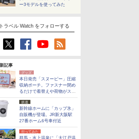
ー3モデルを使ってみた
トラベル Watch をフォローする
新記事
グッズ
本日発売「スヌーピー」圧縮
収納ポーチ。ファスナー閉め
るだけで着替えや荷物がスリ
ムにまとまる
鉄道
新幹線ホームに「カップ氷」
自販機が登場。JR新大阪駅
27番ホーム6号車付近
行ってみた
群馬・水上温泉に「大江戸温