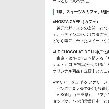
ースとして貸出予定。
1階、スイーツ＆カフェ、物
NOSTA CAFE（カフェ）
神戸北野ノスタの玄関口となる
ェ。パティシエやバリスタの実
ピから季節に合ったスイーツや
LE CHOCOLAT DE H 
東京・銀座に本店を構える「ル
シエ・辻口博啓氏が手がけるこ
オリジナル商品も企画中とのこ
マリアージュ ドゥ ファリー
パンの世界大会で3位を獲得し
「VISON」（三重県）、「ア
ョップが、パン消費量日本一と