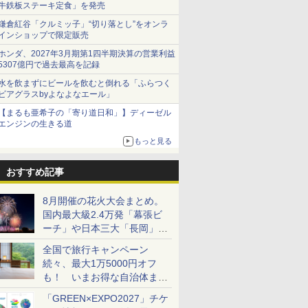
牛鉄板ステーキ定食」を発売
鎌倉紅谷「クルミッ子」“切り落とし”をオンラ
インショップで限定販売
ホンダ、2027年3月期第1四半期決算の営業利益
5307億円で過去最高を記録
水を飲まずにビールを飲むと倒れる「ふらつく
ビアグラスbyよなよなエール」
【まるも亜希子の「寄り道日和」】ディーゼル
エンジンの生きる道
もっと見る
おすすめ記事
8月開催の花火大会まとめ。
国内最大級2.4万発「幕張ビ
ーチ」や日本三大「長岡」な
ど大型イベント目白押し！
全国で旅行キャンペーン
続々、最大1万5000円オフ
も！ いまお得な自治体まと
め
「GREEN×EXPO2027」チケ