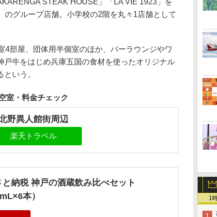
NGA STEAK HOUSE」「LA VIE 1923」を
ン）のグループ店舗。小学校の2階を丸々1店舗として
室4部屋、団体用半個室のほか、バーラウンジやワ
神戸牛をはじめ兵庫五国の食材を使ったオリジナル
るという。
空室・料金チェック
北野異人館街周辺
楽天トラベル
さと納税 神戸の酒蔵飲み比べセット
0mL×6本）
1