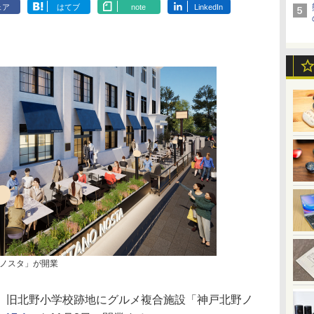
ェア
はてブ
note
LinkedIn
ノスタ」が開業
旧北野小学校跡地にグルメ複合施設「神戸北野ノ