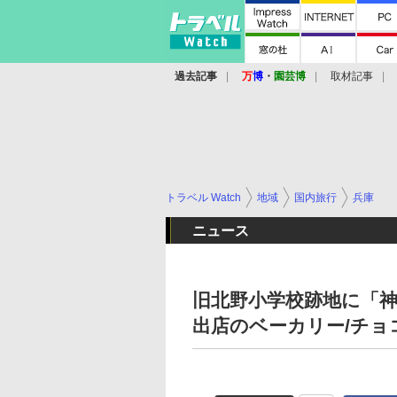
過去記事
万
博
・
園芸博
取材記事
トラベル Watch
地域
国内旅行
兵庫
ニュース
旧北野小学校跡地に「神
出店のベーカリー/チョ