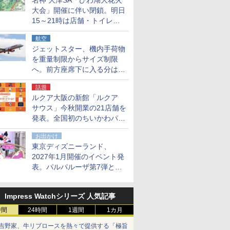
名神 大津SA「びわ湖大花火
大会」開催に伴い閉鎖。明日
15～21時は店舗・トイレ・
駐車場の利用不可
航空
ジェットスター、機内手荷物
を重量制限からサイズ制限
へ。前方座席下に入る分はす
べての運賃で無料に
話題
ルクア大阪の新館「ルクア
サウス」今秋開業の21店舗を
発表。全国初のちいかわパー
クストア/サンリオ新業態1号
お出かけ
店など
東京ディズニーランド、
2027年1月開催のイベント発
表。パルパルーザ第7弾とし
て「ミニーのファンダーラン
ド」を再演
Impress Watchシリーズ 人気記事
時間
24時間
1週間
1カ月
吉野家、牛リブロースを熱々で提供する「極旨