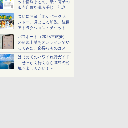
ット情報まとめ。紙・電子の
販売店舗や購入手順、記念チ
ケットも解説
ついに開業「ポケパーク カ
ントー」見どころ解説。注目
アトラクション・チケット手
配・来場前に必要な準備は？
パスポート（2025年旅券）
の新規申請をオンラインでや
ってみた。必要なものはスマ
ホとマイナカードのみ
はじめてのハワイ旅行ガイド
～せっかく行くなら隣島の秘
境も楽しみたい！～