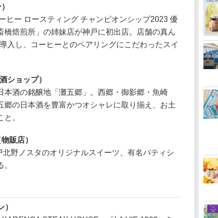
ー）
ヒー ロースティング チャンピオンシップ2023 優
斎橋焙煎所」の姉妹店が神戸に初出店。店舗の真ん
を導入し、コーヒーとのペアリングにこだわったスイ
日本酒ショップ）
本酒の銘醸地「灘五郷」。西郷・御影郷・魚崎
五郷の日本酒を豊富かつオシャレに取り揃え、お土
こと。
（物販店）
神戸北野ノスタのオリジナルスイーツ、有名パティシ
る。
ラン）