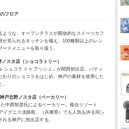
販のフロア
ような、オープンテラスが開放的なスイーツカフ
演が見られるキッチンを備え、100種類以上のレシ
フードメニューを取り扱う。
神戸北野ノスタ店（ショコラトリー）
 ショコラ ドゥ アッシュ」が関西初出店。パティ
だわりのショコラをはじめ、神戸の素材を使用した
と。
ヌ 神戸北野ノスタ店（ベーカリー）
た中西智彦氏によるベーカリー。複合リゾート
クアイグニス淡路島」（兵庫県）でも人気を誇る同シ
される神戸に初出店する。