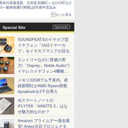
熊本の高速道路、九州道 松橋IC～えびのICなど
の一般車両通行再開は8月後半見込み
もっと見る
Special Site
SOUNDPEATSのイヤカフ型
イヤフォン「UU2イヤーカ
フ」をイヤカフマニアが語る
エントリーなのに脅威の実
力!「Osprey」Noble Audioワ
イヤレスイヤフォン4機種を
一気に聴く
メモリ32GBでも予算内。産
経新聞社がAMD Ryzen搭載
dynabookを2千台導入
AIスマートノートの
iFLYTEK「AINOTE 2」はな
ぜ魅力的なのか？
Amazon プライムデー過去最
安! Anker注目プロジェクタ