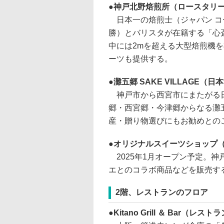
神戸北野焙煎所（ロースタリ
日本一の焙煎士（ジャパン コー
勝）とバリスタが在籍する「心
中には2mを超える大型焙煎機
ーツも提供する。
灘五郷 SAKE VILLAGE（
神戸市から西宮市にまたがる日
郷・西宮郷・今津郷からなる灘
産・贈り物選びにもお勧めとの
オリジナルスイーツショップ
2025年1月オープン予定。
エとのコラボ商品などを販売す
2階、レストランのフロア
Kitano Grill ＆ Bar（レスト