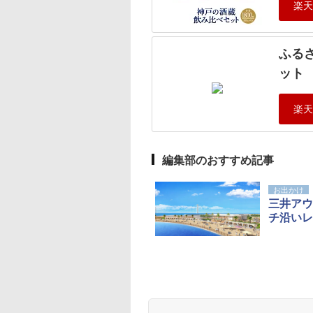
ふる
ット
編集部のおすすめ記事
お出かけ
三井アウ
チ沿いレ