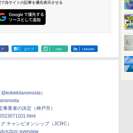
 検索で当サイトの記事を優先表示させる
ェア
はてブ
note
LinkedIn
obekitanonosta）
tanonosta
予定事業者の決定（神戸市）
9/2023071101.html
ング チャンピオンシップ（JCRC）
s/jcrc/jcrc-overview