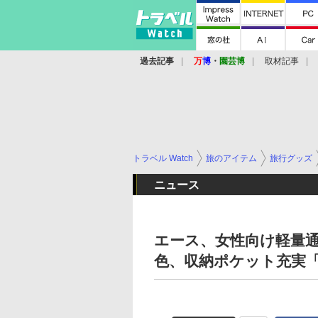
過去記事
万
博
・
園芸博
取材記事
トラベル Watch
旅のアイテム
旅行グッズ
ニュース
エース、女性向け軽量通勤
色、収納ポケット充実「