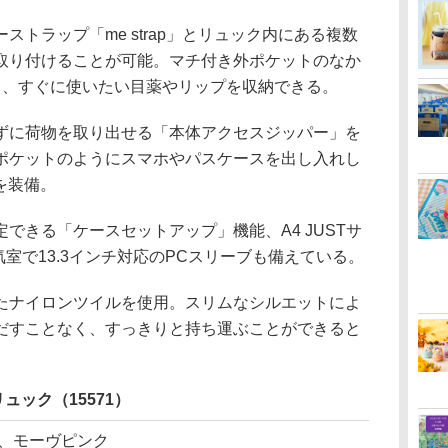
トラップ「me strap」とリュック内にある複数
取り付けることが可能。マチ付き外ポケットのなか
り、すぐに使いたい目薬やリップを収納できる。
に荷物を取り出せる「本体アクセスジッパー」を
ポケットのようにスマホやパスケースを出し入れし
」を装備。
きる「ケースセットアップ」機能、A4 JUSTサ
気室で13.3インチ対応のPCスリーブも備えている。
ナイロンツイルを使用。スリムなシルエットによ
だすことなく、すっきりと持ち運ぶことができると
ムリュック（15571）
、モーヴピンク