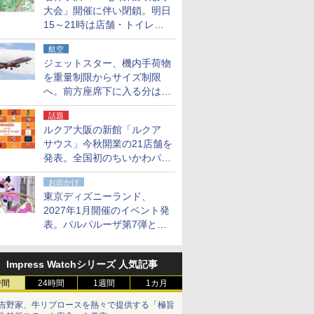
大会」開催に伴い閉鎖。明日
15～21時は店舗・トイレ・
駐車場の利用不可
航空
ジェットスター、機内手荷物
を重量制限からサイズ制限
へ。前方座席下に入る分はす
べての運賃で無料に
話題
ルクア大阪の新館「ルクア
サウス」今秋開業の21店舗を
発表。全国初のちいかわパー
クストア/サンリオ新業態1号
お出かけ
店など
東京ディズニーランド、
2027年1月開催のイベント発
表。パルパルーザ第7弾とし
て「ミニーのファンダーラン
ド」を再演
Impress Watchシリーズ 人気記事
時間
24時間
1週間
1カ月
吉野家、牛リブロースを熱々で提供する「極旨