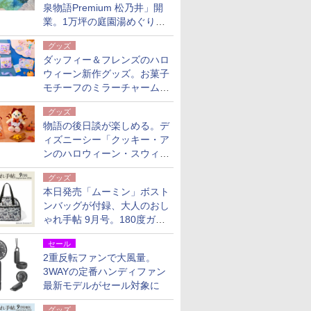
泉物語Premium 松乃井」開
業。1万坪の庭園湯めぐり＆
豪華バイキングを体験してき
グッズ
た！
ダッフィー＆フレンズのハロ
ウィーン新作グッズ。お菓子
モチーフのミラーチャーム/
デザインポーチほか
グッズ
物語の後日談が楽しめる。デ
ィズニーシー「クッキー・ア
ンのハロウィーン・スウィー
トサプライズ」限定グッズ公
グッズ
開
本日発売「ムーミン」ボスト
ンバッグが付録、大人のおし
ゃれ手帖 9月号。180度ガバ
ッと開いて大容量
セール
2重反転ファンで大風量。
3WAYの定番ハンディファン
最新モデルがセール対象に
グッズ