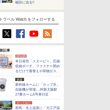
秘訣に迫る!!
トラベル Watch をフォローする
新記事
グッズ
本日発売「スヌーピー」圧縮
収納ポーチ。ファスナー閉め
るだけで着替えや荷物がスリ
ムにまとまる
鉄道
新幹線ホームに「カップ氷」
自販機が登場。JR新大阪駅
27番ホーム6号車付近
行ってみた
群馬・水上温泉に「大江戸温