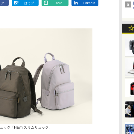
ェア
はてブ
note
LinkedIn
ック「Havn スリムリュック」