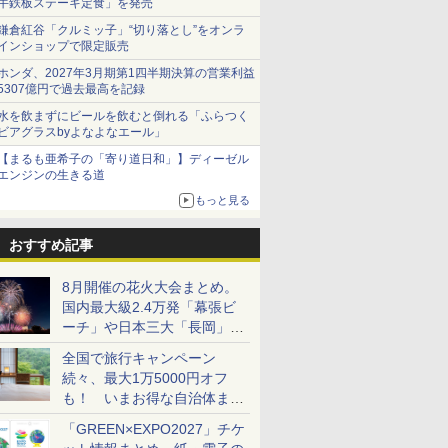
牛鉄板ステーキ定食」を発売
鎌倉紅谷「クルミッ子」“切り落とし”をオンラ
インショップで限定販売
ホンダ、2027年3月期第1四半期決算の営業利益
5307億円で過去最高を記録
水を飲まずにビールを飲むと倒れる「ふらつく
ビアグラスbyよなよなエール」
【まるも亜希子の「寄り道日和」】ディーゼル
エンジンの生きる道
もっと見る
おすすめ記事
8月開催の花火大会まとめ。
国内最大級2.4万発「幕張ビ
ーチ」や日本三大「長岡」な
ど大型イベント目白押し！
全国で旅行キャンペーン
続々、最大1万5000円オフ
も！ いまお得な自治体まと
め
「GREEN×EXPO2027」チケ