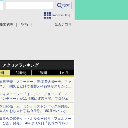
Impress サイト
全カテゴリ
商業施設
宿泊
アクセスランキング
時間
24時間
1週間
1カ月
本日発売「スヌーピー」圧縮収納ポーチ。ファ
スナー閉めるだけで着替えや荷物がスリムにま
とまる
ディズニーシー「インディ・ジョーンズ・アド
ベンチャー」が11月末に運営再開。プロジェク
ションマッピングを追加、DPAは1500円
本日発売「ムーミン」ボストンバッグが付録、
大人のおしゃれ手帖 9月号。180度ガバッと開
いて大容量
展覧会公式チケットホルダー付き「フェルメー
ルぴあ」発売。14年ぶり来日「真珠の耳飾りの
少女」ほか37作品のガイド