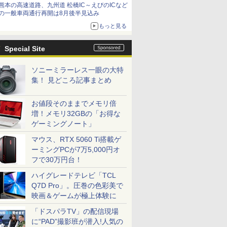
熊本の高速道路、九州道 松橋IC～えびのICなど
の一般車両通行再開は8月後半見込み
もっと見る
Special Site
ソニーミラーレス一眼の大特
集！ 見どころ記事まとめ
お値段そのままでメモリ倍
増！メモリ32GBの「お得な
ゲーミングノート」
マウス、RTX 5060 Ti搭載ゲ
ーミングPCが7万5,000円オ
フで30万円台！
ハイグレードテレビ「TCL
Q7D Pro」。圧巻の色彩美で
映画＆ゲームが極上体験に
「ドスパラTV」の配信現場
に“PAD”撮影班が潜入!人気の