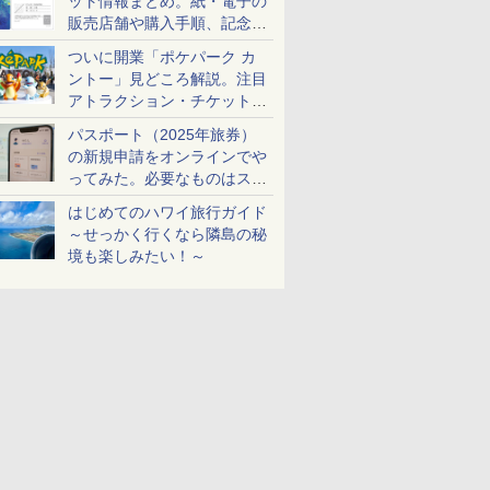
ット情報まとめ。紙・電子の
販売店舗や購入手順、記念チ
ケットも解説
ついに開業「ポケパーク カ
ントー」見どころ解説。注目
アトラクション・チケット手
配・来場前に必要な準備は？
パスポート（2025年旅券）
の新規申請をオンラインでや
ってみた。必要なものはスマ
ホとマイナカードのみ
はじめてのハワイ旅行ガイド
～せっかく行くなら隣島の秘
境も楽しみたい！～