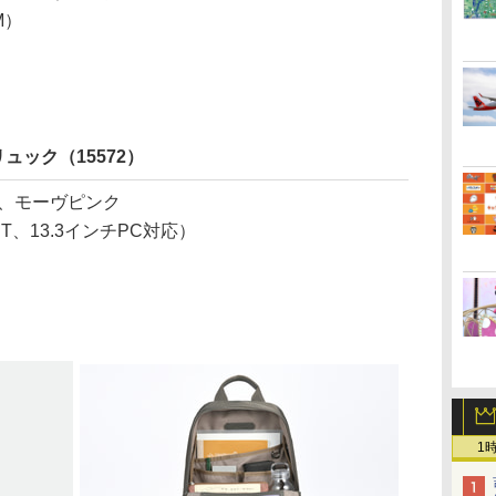
M）
ムリュック（15572）
、モーヴピンク
JUST、13.3インチPC対応）
1