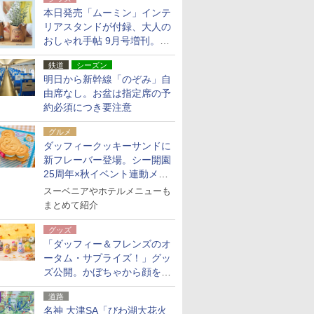
本日発売「ムーミン」インテ
リアスタンドが付録、大人の
おしゃれ手帖 9月号増刊。レ
ザー調で高級感ある2個セッ
鉄道
シーズン
ト
明日から新幹線「のぞみ」自
由席なし。お盆は指定席の予
約必須につき要注意
グルメ
ダッフィークッキーサンドに
新フレーバー登場。シー開園
25周年×秋イベント連動メニ
ュー
スーベニアやホテルメニューも
まとめて紹介
グッズ
「ダッフィー＆フレンズのオ
ータム・サプライズ！」グッ
ズ公開。かぼちゃから顔をの
ぞかせたぬいぐるみチャーム
道路
ほか
名神 大津SA「びわ湖大花火