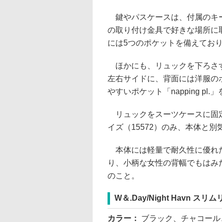
鍵やパスケースは、付属のキース
の取り付け金具で好きな場所に
には5つのポケットを備えてお
ほかにも、リュックを下ろさず
左右サイドに、背面には洋服の
やすいポケット「napping pl.
リュックをスーツケースに固定で
イズ（15572）のみ、本体と別
本体には軽量で耐久性に優れた
り、小柄な女性の背幅でもはみ
のこと。
W＆.Day/Night Havn スリ
カラー：
ブラック、チャコール