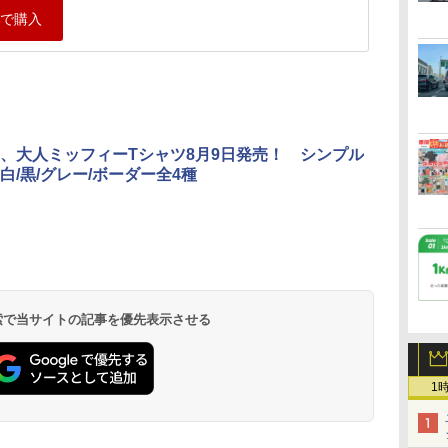
、大人ミッフィーTシャツ8月9日発売！ シンプル
白/黒/グレー/ボーダー全4種
 検索で当サイトの記事を優先表示させる
1