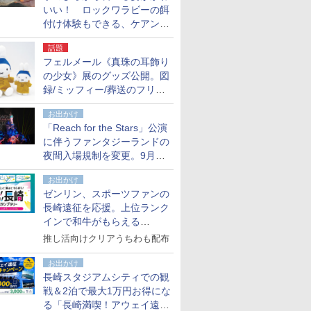
いい！ ロックワラビーの餌
付け体験もできる、ケアンズ
でアサートン高原の日本語ガ
話題
イド付きツアーに参加してみ
フェルメール《真珠の耳飾り
た
の少女》展のグッズ公開。図
録/ミッフィー/葬送のフリー
レンほか、注目ブランドコラ
お出かけ
ボが実現
「Reach for the Stars」公演
に伴うファンタジーランドの
夜間入場規制を変更。9月か
ら18時50分～20時ごろに
お出かけ
ゼンリン、スポーツファンの
長崎遠征を応援。上位ランク
インで和牛がもらえる
「GO！GO！長崎スタンプラ
推し活向けクリアうちわも配布
リー」
お出かけ
長崎スタジアムシティでの観
戦＆2泊で最大1万円お得にな
る「長崎満喫！アウェイ遠征