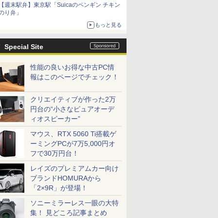
【週末駅弁】東京駅「Suicaのペンギン チキン
のり弁」
もっと見る
Special Site
性能の良いお得な中古PC情
報はこのページでチェック！
クリエイティブが作った2万
円台の“小さなピュアオーデ
ィオスピーカー”
マウス、RTX 5060 Ti搭載ゲ
ーミングPCが7万5,000円オ
フで30万円台！
レイズのプレミアムカー向け
ブランドHOMURAから
「2×9R」が登場！
ソニーミラーレス一眼の大特
集！ 見どころ記事まとめ