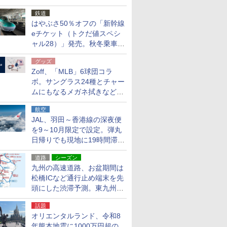
応援キャンペーン」
鉄道
はやぶさ50％オフの「新幹線
eチケット（トクだ値スペシ
ャル28）」発売。秋冬乗車
分、えきねっと限定
グッズ
Zoff、「MLB」6球団コラ
ボ。サングラス24種とチャー
ムにもなるメガネ拭きなど雑
貨24種
航空
JAL、羽田～香港線の深夜便
を9～10月限定で設定。弾丸
日帰りでも現地に19時間滞在
できる
道路
シーズン
九州の高速道路、お盆期間は
松橋ICなど通行止め端末を先
頭にした渋滞予測。東九州道
への迂回は料金調整を実施
話題
オリエンタルランド、令和8
年熊本地震に1000万円超の