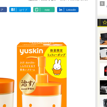
ェア
はてブ
note
LinkedIn