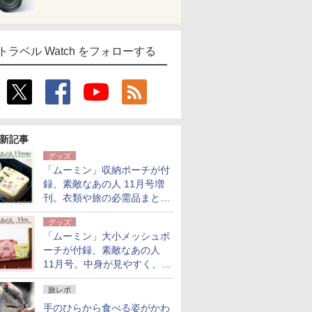
トラベル Watch をフォローする
新記事
グッズ
「ムーミン」収納ポーチが付
録、素敵なあの人 11月号増
刊。衣類や旅の必需品まとま
る大小2個セット
グッズ
「ムーミン」大小メッシュポ
ーチが付録、素敵なあの人
11月号。中身が見やすく、温
泉スパにも使える
旅レポ
手のひらから食べる姿がかわ