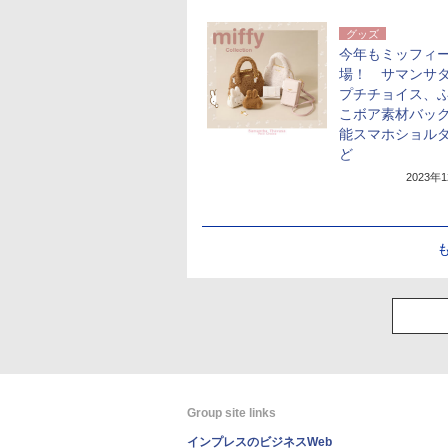
グッズ
今年もミッフィ
場！ サマンサ
プチチョイス、
こボア素材バッ
能スマホショル
ど
2023年
Group site links
インプレスのビジネスWeb