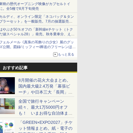
ショーツは1990円に
東映の歴代オープニング映像がカプセルトイ
に。全5種で8月下旬発売
カルディ、オンライン限定「ネコバッグ＆タン
ブラーセット」を一般販売。7月の抽選販売の
当選無効分
はやぶさ50％オフの「新幹線eチケット（トク
だ値スペシャル28）」発売。秋冬乗車分、えき
ねっと限定
フェルメール《真珠の耳飾りの少女》展のグッ
ズ公開。図録/ミッフィー/葬送のフリーレンほ
か、注目ブランドコラボが実現
もっと見る
おすすめ記事
8月開催の花火大会まとめ。
国内最大級2.4万発「幕張ビ
ーチ」や日本三大「長岡」な
ど大型イベント目白押し！
全国で旅行キャンペーン
続々、最大1万5000円オフ
も！ いまお得な自治体まと
め
「GREEN×EXPO2027」チケ
ット情報まとめ。紙・電子の