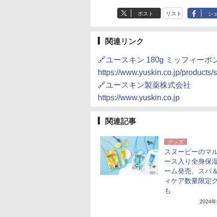
ポスト
リスト
シ
関連リンク
🔗ユースキン 180g ミッフィーポ
https://www.yuskin.co.jp/products/
🔗ユースキン製薬株式会社
https://www.yuskin.co.jp
関連記事
グッズ
スヌーピーのマ
ース入り全身保
ーム発売。スパ
ィケア数量限定
も
2024