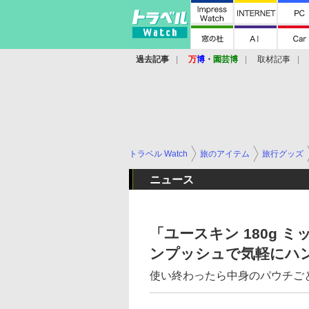
過去記事
万
博
・
園芸博
取材記事
トラベル Watch
旅のアイテム
旅行グッズ
ニュース
「ユースキン 180g
ンプッシュで気軽にハ
使い終わったら中身のパウチご