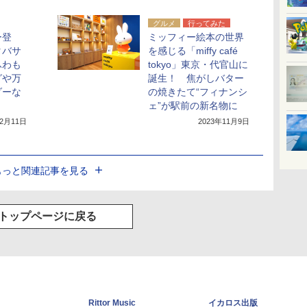
グルメ
行ってみた
ー登
ミッフィー絵本の世界
タバサ
を感じる「miffy café
ふわも
tokyo」東京・代官山に
グや万
誕生！ 焦がしバター
ダーな
の焼きたて“フィナンシ
ェ”が駅前の新名物に
12月11日
2023年11月9日
もっと関連記事を見る
トップページに戻る
Rittor Music
イカロス出版