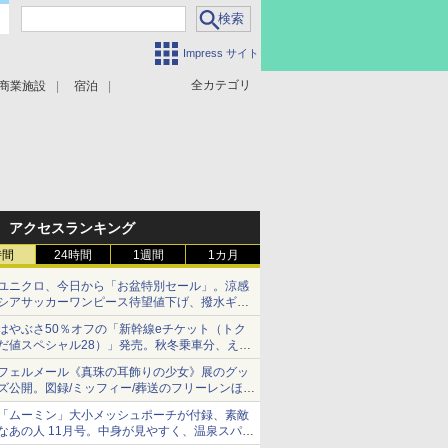
Impress サイト
全カテゴリ
商業施設
宿泊
アクセスランキング
時間
24時間
1週間
1カ月
ユニクロ、今日から「お盆特別セール」。涼感
シアサッカーワンピース待望値下げ、撥水ギア
ショーツは1990円に
はやぶさ50％オフの「新幹線eチケット（トク
だ値スペシャル28）」発売。秋冬乗車分、えき
ねっと限定
フェルメール《真珠の耳飾りの少女》展のグッ
ズ公開。図録/ミッフィー/葬送のフリーレンほ
か、注目ブランドコラボが実現
「ムーミン」大小メッシュポーチが付録、素敵
なあの人 11月号。中身が見やすく、温泉スパに
も使える