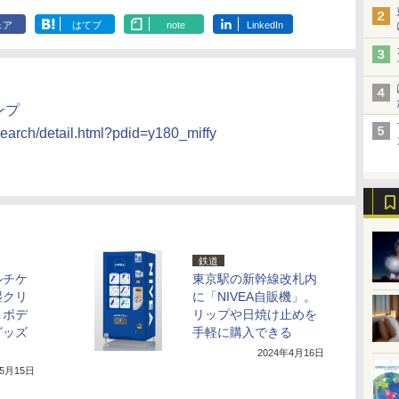
ェア
はてブ
note
LinkedIn
ンプ
search/detail.html?pdid=y180_miffy
鉄道
ルチケ
東京駅の新幹線改札内
湿クリ
に「NIVEA自販機」。
＆ボデ
リップや日焼け止めを
グッズ
手軽に購入できる
2024年4月16日
年5月15日