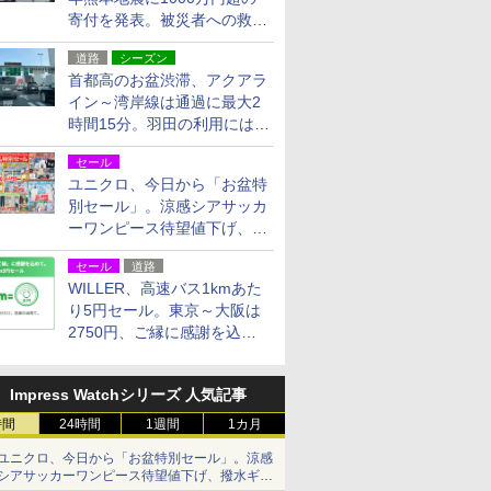
寄付を発表。被災者への救援
活動・復旧支援
道路
シーズン
首都高のお盆渋滞、アクアラ
イン～湾岸線は通過に最大2
時間15分。羽田の利用には
「空港西出口」の利用検討を
セール
ユニクロ、今日から「お盆特
別セール」。涼感シアサッカ
ーワンピース待望値下げ、撥
水ギアショーツは1990円に
セール
道路
WILLER、高速バス1kmあた
り5円セール。東京～大阪は
2750円、ご縁に感謝を込め
た20周年記念キャンペーン
Impress Watchシリーズ 人気記事
時間
24時間
1週間
1カ月
ユニクロ、今日から「お盆特別セール」。涼感
シアサッカーワンピース待望値下げ、撥水ギア