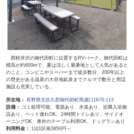
西軽井沢の御代田町に位置するRVパーク。御代田町は
標高が約800mで、夏は涼しく避暑地として人気があると
のこと。コンビニやスーパーまで徒歩数分、200年以上
の歴史がある温泉の大谷地鉱泉までクルマで数分と周辺
施設も充実している。
所在地：
長野県北佐久郡御代田町馬瀬口1670-113
設備：
ゴミ処理可能、電源あり、水道あり、近隣入浴施
設あり、ペット連れOK、24時間トイレあり、サイドオ
ーニングOK、車外のテーブル利用OK、ドッグランあり
利用料金：
1泊1区画3850円～