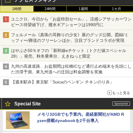
1時間
24時間
1週間
1カ月
ユニクロ、今日から「お盆特別セール」。涼感シアサッカーワン
ピース待望値下げ、撥水ギアショーツは1990円に
フェルメール《真珠の耳飾りの少女》展のグッズ公開。図録/ミ
ッフィー/葬送のフリーレンほか、注目ブランドコラボが実現
はやぶさ50％オフの「新幹線eチケット（トクだ値スペシャル
28）」発売。秋冬乗車分、えきねっと限定
九州の高速道路、お盆期間は松橋ICなど通行止め端末を先頭にし
た渋滞予測。東九州道への迂回は料金調整を実施
【週末駅弁】東京駅「Suicaのペンギン チキンのり弁」
もっと見る
Special Site
メモリ32GBでも予算内。産経新聞社がAMD R
yzen搭載dynabookを2千台導入