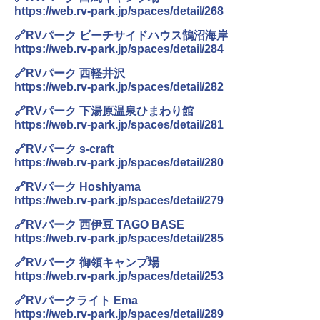
https://web.rv-park.jp/spaces/detail/268
A09 地球の歩き方 イタリア 2026～2027 地
球の歩き方A ヨーロッパ
￥5,999
ポインターライト 強力 小型 緑色/赤色/青紫色
🔗RVパーク ビーチサイドハウス鵠沼海岸
USB充電式 高精度 超長距離照射 長時間使用
https://web.rv-park.jp/spaces/detail/284
￥2,479
可能 安全ロック付き 高安全性 金属製耐久 コ
[キャンパーズコレクション 山善] 傘みたいに
ンパクト多機能設計 持ち運び便利 アウトド
🔗RVパーク 西軽井沢
広げるだけ パッとサッとテント ブラックコ
ア/オフィス/教育現場/展示会用 緑
https://web.rv-park.jp/spaces/detail/282
ーティング フルクローズ メッシュ 3-4人用
簡単設置 ポップアップテント エクルベージ
A26 地球の歩き方 チェコ ポーランド スロヴ
￥1,180
🔗RVパーク 下湯原温泉ひまわり館
ュ(BC仕様) PATC-150B(EB)
ァキア 2026～2027 地球の歩き方A ヨーロッ
https://web.rv-park.jp/spaces/detail/281
パ
￥9,990
熊撃退スプレー 熊よけスプレー 熊スプレー
🔗RVパーク s-craft
￥2,277
【日本企業販売】超強力クマ対策スプレー 30
https://web.rv-park.jp/spaces/detail/280
0ml（連続噴射30秒）110ml（連続噴射15
[キャンパーズコレクション 山善] 傘みたいに
秒）射程5～10m 安全ロック搭載 携帯収納袋
🔗RVパーク Hoshiyama
広げるだけ パッとサッとテント キューブワ
付き ヒグマ・イノシシ対策 自治体・教育機
https://web.rv-park.jp/spaces/detail/279
イド ブラックコーティング フルクローズ メ
関の購入実績 登山・キャンプ・アウトドア・
ッシュ 4人用 簡単設置 ポップアップテント P
防災用品 長期保存可能 緊急時用 日本国内発
🔗RVパーク 西伊豆 TAGO BASE
ATCW-150B エクルベージュ
送
https://web.rv-park.jp/spaces/detail/285
￥-
￥3,680
🔗RVパーク 御領キャンプ場
https://web.rv-park.jp/spaces/detail/253
🔗RVパークライト Ema
https://web.rv-park.jp/spaces/detail/289