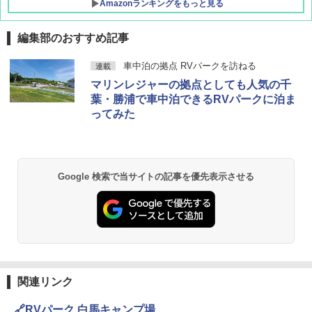
Amazonランキングをもっと見る
編集部のおすすめ記事
D40 地球の歩き方 チェンマイ タイ北部の魅
[キャンパーズコレクション 山善] ポップアッ
GRANDOOR ステンレス保冷剤 2個セット 2
車中泊の拠点 RVパークを訪ねる
連載
力的な町 2026～2027 地球の歩き方D アジア
プテント 傘みたいに広げて畳める パッとサ
026リニューアル 急速冷凍 空間倍増 衛生的
マリンレジャーの拠点としても人気の千
ッとサンシェード キューブ フルクローズ メ
コンパクト 保冷力長持ち
ッシュ 簡単設置 ワンタッチテント キャンプ
￥2,079
葉・勝浦で車中泊できるRVパークに泊ま
&ハイキング カーキ PATC-150(KH)
￥2,980
ってみた
￥6,830
地球の歩き方 スター・ウォーズ
BUNDOK(バンドック)ソロ ドーム 1 EX BDK
-08EX カーキ ソロキャンプ ポリエステル フ
PYKES PEAK (パイクスピーク) 着替えテン
レーム ドーム型 テント
￥2,695
Google 検索で当サイトの記事を優先表示させる
ト プライバシー テント 【中が透けない】 1
人用 折りたたみ 防災グッズ 災害用トイレ ビ
￥14,800
ーチ ピクニック ポップアップテント 携帯 簡
易 トイレテント (ブラック)
僕が見た未来【完全版】
DEWEL パラソル 大型 ビーチ アウトドアパ
￥4,980
ラソル ガーデン サイトシート付 折りたたみ
￥0
防水 UVカット 4段階高さ調整 軽量 収納袋付
き
関連リンク
ENDLESS BASE 《めざましテレビで紹介》
テント ワンタッチ RENEW 幅200 2-3人用 43
￥6,459
🔗RVパーク 白馬キャンプ場
500002(88859)