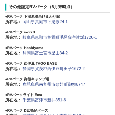
その他認定RVパーク（6月末時点）
RVパーク 下湯原温泉ひまわり館
所在地：
岡山県真庭市下湯原24-1
RVパーク s-craft
所在地：
岐阜県恵那市笠置町毛呂窪字滝坂1720-1
RVパーク Hoshiyama
所在地：
静岡県富士宮市星山84-2
RVパーク 西伊豆 TAGO BASE
所在地：
静岡県賀茂郡西伊豆町田子1672-2
RVパーク 御領キャンプ場
所在地：
鹿児島県南九州市頴娃町御領6747
RVパークライト Ema
所在地：
千葉県富津市新井851-6
RVパーク DEJIMAベース