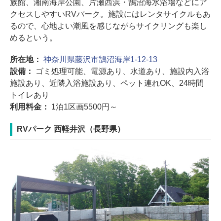
族館、湘南海岸公園、片瀬西浜・鵠沼海水浴場などにア
クセスしやすいRVパーク。施設にはレンタサイクルもあ
るので、心地よい潮風を感じながらサイクリングも楽し
めるという。
所在地：
神奈川県藤沢市鵠沼海岸1-12-13
設備：
ゴミ処理可能、電源あり、水道あり、施設内入浴
施設あり、近隣入浴施設あり、ペット連れOK、24時間
トイレあり
利用料金：
1泊1区画5500円～
RVパーク 西軽井沢（長野県）