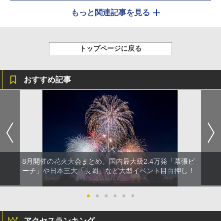
もっと関連記事を見る
トップページに戻る
おすすめ記事
8月開催の花火大会まとめ。国内最大級2.4万発「幕張ビ
ーチ」や日本三大「長岡」など大型イベント目白押し！
●
●
●
●
●
●
アクセスランキング