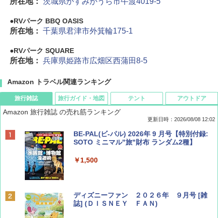
所在地：
茨城県かすみがうら市牛渡4019-5
RVパーク BBQ OASIS
所在地：
千葉県君津市外箕輪175-1
RVパーク SQUARE
所在地：
兵庫県姫路市広畑区西蒲田8-5
Amazon トラベル関連ランキング
旅行雑誌
旅行ガイド・地図
テント
アウトドア
Amazon 旅行雑誌 の売れ筋ランキング
更新日時：2026/08/08 12:02
BE-PAL(ビ-パル) 2026年 9 月号【特別付録:
SOTO ミニマル"旅"財布 ランダム2種】
￥1,500
ディズニーファン ２０２６年 ９月号 [雑
誌] (ＤＩＳＮＥＹ ＦＡＮ)