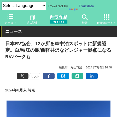
Powered by
Translate
トラベル Watch
旅の方法
クルマ旅
車中泊
カテゴリ
過去記事
検索
Impressサイト
ニュース
日本RV協会、12か所を車中泊スポットに新規認
定。白馬/江の島/西軽井沢などレジャー拠点になる
RVパークも
編集部：丸山花梨
2024年7月5日 16:48
リスト
2024年6月末 時点