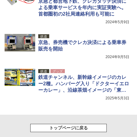
京急と都営地下鉄、クレカタッチ決済に
よる乗車サービスを年内に実証実験へ。
首都圏初の2社局連絡利用も可能に
2024年5月9日
鉄道
京急、券売機でクレカ決済による乗車券
販売を開始
2024年9月5日
鉄道
グッズ
鉄道チャンネル、新幹線イメージのカレ
ー2種。ハンバーグ入り「ドクターイエロ
ーカレー」、沿線茶畑イメージの「東海
道・山陽新幹線カレー」
2025年5月3日
トップページに戻る