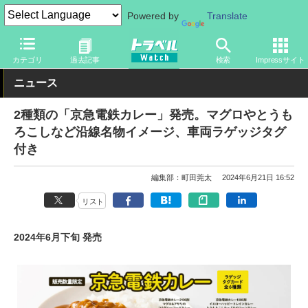
Powered by
Translate
トラベル Watch
旅の方法
鉄旅
その他
カテゴリ
過去記事
検索
Impressサイト
ニュース
2種類の「京急電鉄カレー」発売。マグロやとうも
ろこしなど沿線名物イメージ、車両ラゲッジタグ
付き
編集部：町田莞太
2024年6月21日 16:52
リスト
2024年6月下旬 発売