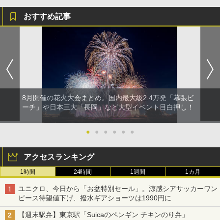
おすすめ記事
8月開催の花火大会まとめ。国内最大級2.4万発「幕張ビ
ーチ」や日本三大「長岡」など大型イベント目白押し！
●
●
●
●
●
●
アクセスランキング
1時間
24時間
1週間
1カ月
ユニクロ、今日から「お盆特別セール」。涼感シアサッカーワン
ピース待望値下げ、撥水ギアショーツは1990円に
【週末駅弁】東京駅「Suicaのペンギン チキンのり弁」