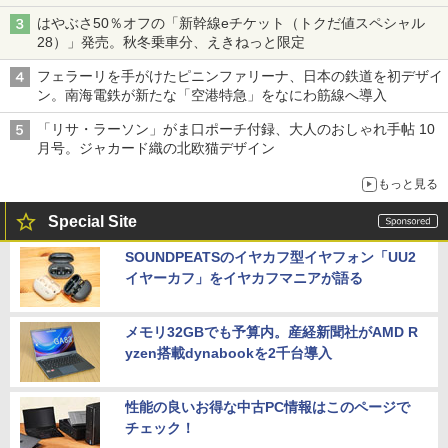
はやぶさ50％オフの「新幹線eチケット（トクだ値スペシャル
28）」発売。秋冬乗車分、えきねっと限定
フェラーリを手がけたピニンファリーナ、日本の鉄道を初デザイ
ン。南海電鉄が新たな「空港特急」をなにわ筋線へ導入
「リサ・ラーソン」がま口ポーチ付録、大人のおしゃれ手帖 10
月号。ジャカード織の北欧猫デザイン
もっと見る
Special Site
SOUNDPEATSのイヤカフ型イヤフォン「UU2
イヤーカフ」をイヤカフマニアが語る
メモリ32GBでも予算内。産経新聞社がAMD R
yzen搭載dynabookを2千台導入
性能の良いお得な中古PC情報はこのページで
チェック！