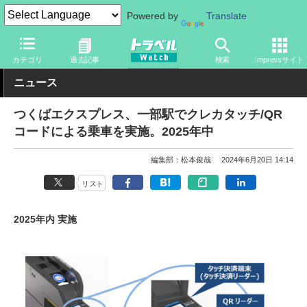
Powered by
Translate
トラベル Watch
企業・政府・官庁
鉄道
関東私鉄
カテゴリ
過去記事
検索
Impressサイト
ニュース
つくばエクスプレス、一部駅でクレカタッチ/QR
コードによる乗車を実施。2025年中
編集部：松本俊哉
2024年6月20日 14:14
リスト
2025年内 実施