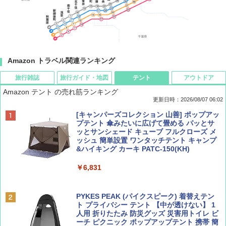
Amazon トラベル関連ランキング
旅行雑誌
旅行ガイド・地図
テント
アウトドア
Amazon テント の売れ筋ランキング
更新日時：2026/08/07 06:02
ディズニーファン ２０２６年 ９月号 [雑
D40 地球の歩き方 チェンマイ タイ北部の魅
[キャンパーズコレクション 山善] ポップアッ
誌] (ＤＩＳＮＥＹ ＦＡＮ)
力的な町 2026～2027 地球の歩き方D アジア
プテント 傘みたいに広げて畳める パッとサ
ッとサンシェード キューブ フルクローズ メ
ッシュ 簡単設置 ワンタッチテント キャンプ
￥713
￥2,079
&ハイキング カーキ PATC-150(KH)
￥6,831
BE-PAL(ビ-パル) 2026年 9 月号【特別付録:
A09 地球の歩き方 イタリア 2026～2027 地
SOTO ミニマル"旅"財布 ランダム2種】
球の歩き方A ヨーロッパ
PYKES PEAK (パイクスピーク) 着替えテン
ト プライバシー テント 【中が透けない】 1
￥1,500
￥2,479
人用 折りたたみ 防災グッズ 災害用トイレ ビ
ーチ ピクニック ポップアップテント 携帯 簡