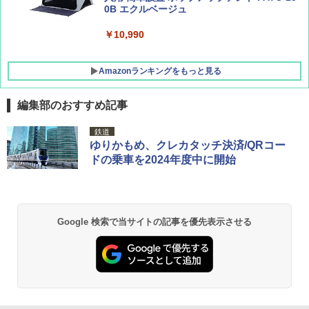
0B エクルベージュ
￥10,990
Amazonランキングをもっと見る
編集部のおすすめ記事
BUNDOK(バンドック)ソロ ドーム 1 EX BDK
鉄道
-08EX カーキ ソロキャンプ ポリエステル フ
ゆりかもめ、クレカタッチ決済/QRコー
レーム テント
ドの乗車を2024年度中に開始
￥14,800
GRANDOOR ステンレス保冷剤 2個セット 2
Google 検索で当サイトの記事を優先表示させる
026リニューアル 急速冷凍 空間倍増 衛生的
コンパクト 保冷力長持ち
￥2,980
DEWEL パラソル 大型 ビーチ アウトドアパ