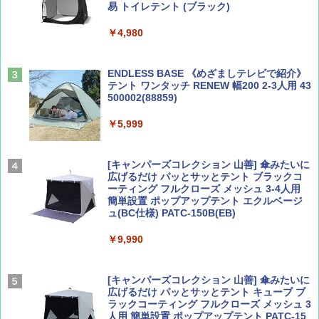
易 トイレテント (ブラック)
山と溪谷 2026年8月号「南アルプス大全」
地球の歩き方 スター・ウォーズ
￥4,980
￥1,540
￥2,695
ENDLESS BASE 《めざましテレビで紹介》
テント ワンタッチ RENEW 幅200 2-3人用 43
500002(88859)
Coyote No.89 特集 星野道夫 夢見る旅
A26 地球の歩き方 チェコ ポーランド スロヴ
ァキア 2026～2027 地球の歩き方A ヨーロッ
￥5,999
パ
￥1,540
￥2,277
[キャンパーズコレクション 山善] 傘みたいに
広げるだけ パッとサッとテント ブラックコ
ーティング フルクローズ メッシュ 3-4人用
簡単設置 ポップアップテント エクルベージ
AIRLINE（エアライン）2026年9月号【特
新しい日本地理 地図・統計・移動から読み
ュ(BC仕様) PATC-150B(EB)
集】ボーイング110周年を祝して！
解く (講談社現代新書)
￥9,990
￥1,760
￥1,540
[キャンパーズコレクション 山善] 傘みたいに
広げるだけ パッとサッとテント キューブ ブ
ラックコーティング フルクローズ メッシュ 3
人用 簡単設置 ポップアップテント PATC-15