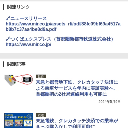
ラソル ガーデン サイトシート付 折りたたみ
関連リンク
防水 UVカット 4段階高さ調整 軽量 収納袋付
き
🔗ニュースリリース
￥6,459
https://www.mir.co.jp/assets_rti/pdf/88fc09bf69a4517a
b8b7c37aa4be8d9a.pdf
🔗つくばエクスプレス（首都圏新都市鉄道株式会社）
熊撃退スプレー 熊よけスプレー 熊スプレー
【日本企業販売】超強力クマ対策スプレー 30
https://www.mir.co.jp/
0ml（連続噴射30秒）110ml（連続噴射15
秒）射程5～10m 安全ロック搭載 携帯収納袋
付き ヒグマ・イノシシ対策 自治体・教育機
関の購入実績 登山・キャンプ・アウトドア・
関連記事
防災用品 長期保存可能 緊急時用 日本国内発
送
鉄道
京急と都営地下鉄、クレカタッチ決済に
￥3,680
よる乗車サービスを年内に実証実験へ。
首都圏初の2社局連絡利用も可能に
ポインターライト 強力 小型 緑色/赤色/青紫色
2024年5月9日
USB充電式 高精度 超長距離照射 長時間使用
可能 安全ロック付き 高安全性 金属製耐久 コ
ンパクト多機能設計 持ち運び便利 アウトド
鉄道
ア/オフィス/教育現場/展示会用 緑
東急電鉄、クレカタッチ決済での乗車が
きっぷ購入なしで利用可能に