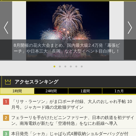
8月開催の花火大会まとめ。国内最大級2.4万発「幕張ビ
ーチ」や日本三大「長岡」など大型イベント目白押し！
●
●
●
●
●
●
アクセスランキング
1時間
24時間
1週間
1カ月
「リサ・ラーソン」がま口ポーチ付録、大人のおしゃれ手帖 10
月号。ジャカード織の北欧猫デザイン
フェラーリを手がけたピニンファリーナ、日本の鉄道を初デザイ
ン。南海電鉄が新たな「空港特急」をなにわ筋線へ導入
本日発売「シャカ」じゃばら式4層収納ショルダーバッグが付