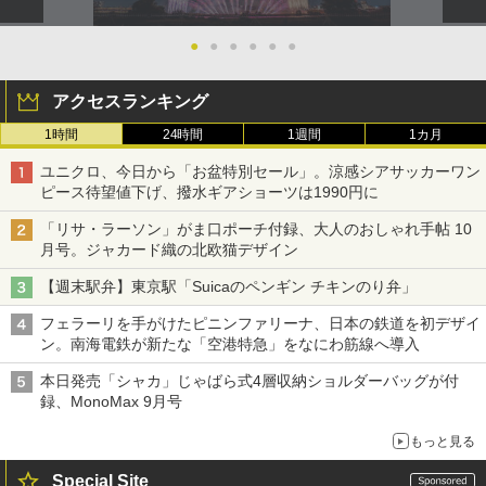
●
●
●
●
●
●
アクセスランキング
1時間
24時間
1週間
1カ月
ユニクロ、今日から「お盆特別セール」。涼感シアサッカーワン
ピース待望値下げ、撥水ギアショーツは1990円に
「リサ・ラーソン」がま口ポーチ付録、大人のおしゃれ手帖 10
月号。ジャカード織の北欧猫デザイン
【週末駅弁】東京駅「Suicaのペンギン チキンのり弁」
フェラーリを手がけたピニンファリーナ、日本の鉄道を初デザイ
ン。南海電鉄が新たな「空港特急」をなにわ筋線へ導入
本日発売「シャカ」じゃばら式4層収納ショルダーバッグが付
録、MonoMax 9月号
もっと見る
Special Site