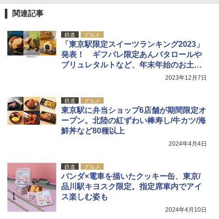
関連記事
鉄道
グルメ
「東京駅限定スイーツランキング2023」
発表！ ギフパレ限定あんバタロールや
ブリュレタルトなど、年末年始のお土産
に
2023年12月7日
鉄道
グルメ
東京駅に弁当ショップ6店舗が期間限定オ
ープン。北陸の紅ずわい棒寿し/牛カツ/海
鮮丼など80種以上
2024年4月4日
鉄道
グルメ
パンダ×電車を描いたクッキー缶、東京/
品川駅キヨスク限定。指定席車内でアイ
ス楽しむ姿も
2024年4月10日