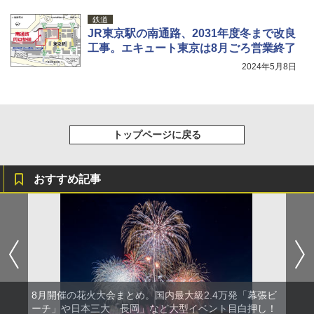
鉄道
JR東京駅の南通路、2031年度冬まで改良
工事。エキュート東京は8月ごろ営業終了
2024年5月8日
トップページに戻る
おすすめ記事
8月開催の花火大会まとめ。国内最大級2.4万発「幕張ビ
ーチ」や日本三大「長岡」など大型イベント目白押し！