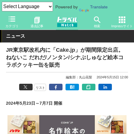
Powered by
Translate
トラベル Watch
旅の方法
鉄旅
駅ビル・エキナカ
カテゴリ
過去記事
検索
Impressサイト
ニュース
JR東京駅改札内に「Cake.jp」が期間限定出店。
ねないこ だれだ/ノンタン/シナぷしゅなど絵本コ
ラボクッキー缶を販売
編集部：丸山花梨
2024年5月15日 12:00
リスト
2024年5月23日～7月7日 開催