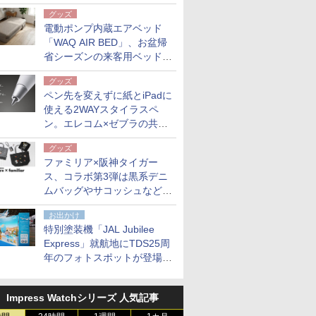
グッズ
電動ポンプ内蔵エアベッド
「WAQ AIR BED」、お盆帰
省シーズンの来客用ベッドに
も。使用後は収納バッグでコ
グッズ
ンパクトに保管
ペン先を変えずに紙とiPadに
使える2WAYスタイラスペ
ン。エレコム×ゼブラの共同
開発
グッズ
ファミリア×阪神タイガー
ス、コラボ第3弾は黒系デニ
ムバッグやサコッシュなど6
点。8月21日オンラインスト
お出かけ
アで発売
特別塗装機「JAL Jubilee
Express」就航地にTDS25周
年のフォトスポットが登場。
10月末まで青森空港に
Impress Watchシリーズ 人気記事