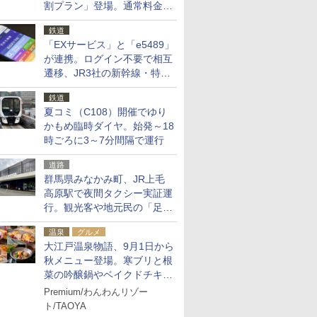
割プラン」登場。通常料金の
およそ半額でお得に夜活
鉄道
「EXサービス」と「e5489」
が連携。ログイン不要で相互
遷移、JR3社の新幹線・特急
予約をアプリで一括確認
鉄道
夏コミ（C108）開催でゆり
かもめ臨時ダイヤ。始発～18
時ごろに3～7分間隔で運行
道路
群馬県みなかみ町、JR上毛
高原駅で夜間タクシー実証運
行。観光客や地元民の「足が
ない」課題解消へ、木金土に
温泉
グルメ
2台体制
大江戸温泉物語、9月1日から
秋メニュー登場。寒ブリと根
菜の吟醸鍋やベイクドチキ
ン、ショコラ＆栗スイーツも
Premium/わんわんリゾー
食べ放題に
ト/TAOYA