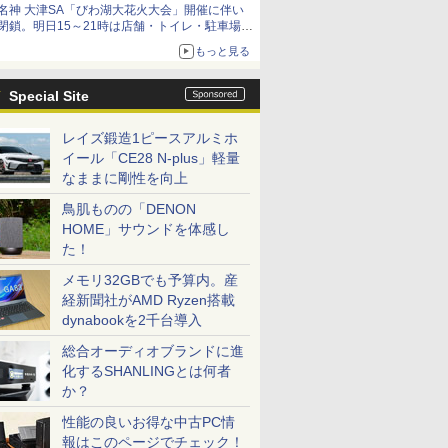
名神 大津SA「びわ湖大花火大会」開催に伴い
閉鎖。明日15～21時は店舗・トイレ・駐車場の
利用不可
もっと見る
Special Site
レイズ鍛造1ピースアルミホ
イール「CE28 N-plus」軽量
なままに剛性を向上
鳥肌ものの「DENON
HOME」サウンドを体感し
た！
メモリ32GBでも予算内。産
経新聞社がAMD Ryzen搭載
dynabookを2千台導入
総合オーディオブランドに進
化するSHANLINGとは何者
か？
性能の良いお得な中古PC情
報はこのページでチェック！