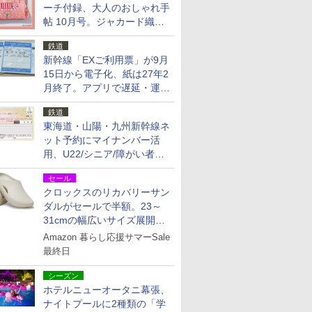
ーチ付録、大人のおしゃれ手
帖 10月号。ジャカード織の
北欧猫デザイン
鉄道
新幹線「EXご利用票」が9月
15日から電子化、紙は27年2
月終了。アプリで遅延・運休
も確認可能に
鉄道
東海道・山陽・九州新幹線ネ
ット予約にマイナンバー活
用、U22/シニア/障がい者割
を9月15日から発売
セール
クロックスのリカバリーサン
ダルがセールで半額。23～
31cmの幅広いサイズ展開、
独自のクッション素材を採用
Amazon 暮らし応援サマーSale
最終日
シーズン
ホテルニューオータニ幕張、
ナイトプールに2種類の「学