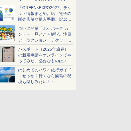
め
「GREEN×EXPO2027」チケ
ット情報まとめ。紙・電子の
販売店舗や購入手順、記念チ
ケットも解説
ついに開業「ポケパーク カ
ントー」見どころ解説。注目
アトラクション・チケット手
配・来場前に必要な準備は？
パスポート（2025年旅券）
の新規申請をオンラインでや
ってみた。必要なものはスマ
ホとマイナカードのみ
はじめてのハワイ旅行ガイド
～せっかく行くなら隣島の秘
境も楽しみたい！～