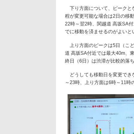
下り方面について、ピークとな
程が変更可能な場合は2日の移動
22時～翌2時、関越道 高坂S
でに移動を済ませるのがよいと
上り方面のピークは5日（こど
道 高坂SA付近では最大40m、
終日（6日）は渋滞が比較的落
どうしても移動日を変更できな
～23時、上り方面は6時～11