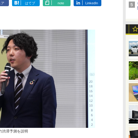
ェア
はてブ
note
LinkedIn
の渋滞予測を説明