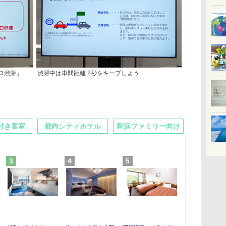
ロ渋滞」
渋滞中は車間距離 2秒をキープしよう
付き客室
都内シティホテル
舞浜ファミリー向け