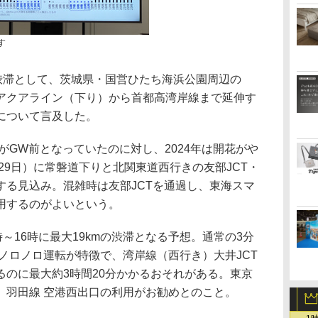
す
滞として、茨城県・国営ひたち海浜公園周辺の
アクアライン（下り）から首都高湾岸線まで延伸す
について言及した。
がGW前となっていたのに対し、2024年は開花がや
～29日）に常磐道下りと北関東道西行きの友部JCT・
する見込み。混雑時は友部JCTを通過し、東海スマ
利用するのがよいという。
～16時に最大19kmの渋滞となる予想。通常の3分
hのノロノロ運転が特徴で、湾岸線（西行き）大井JCT
るのに最大約3時間20分かかるおそれがある。東京
、羽田線 空港西出口の利用がお勧めとのこと。