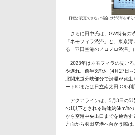
日程が変更できない場合は時間帯をずら
さらに田中氏は、GW特有の渋
「ネモフィラ渋滞」と、東京湾
る「羽田空港のノロノロ渋滞」
2023年はネモフィラの見ごろ
や遅れ、前半3連休（4月27日
北関東道分岐部分で渋滞が発生
ートICまたは日立南太田ICを
アクアラインは、5月3日の5時
の1以下とされる時速約6km/
から空港中央出口までを通過す
方面から羽田空港へ向かう際は