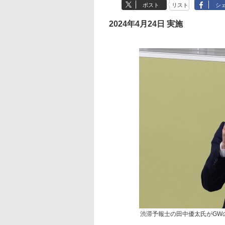
ポスト
リスト
シ
2024年4月24日 実施
渋滞予報士の田中優太氏がGW