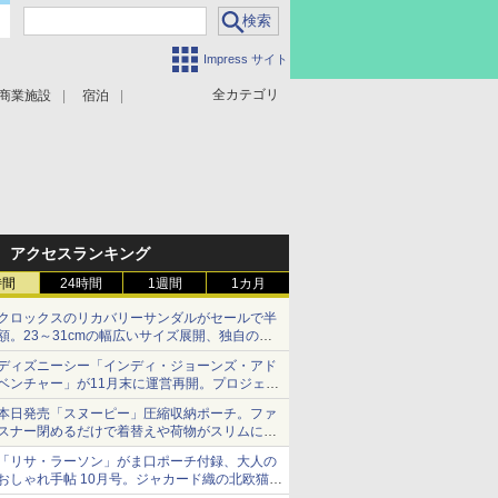
Impress サイト
全カテゴリ
商業施設
宿泊
アクセスランキング
時間
24時間
1週間
1カ月
クロックスのリカバリーサンダルがセールで半
額。23～31cmの幅広いサイズ展開、独自のク
ッション素材を採用
ディズニーシー「インディ・ジョーンズ・アド
ベンチャー」が11月末に運営再開。プロジェク
ションマッピングを追加、DPAは1500円
本日発売「スヌーピー」圧縮収納ポーチ。ファ
スナー閉めるだけで着替えや荷物がスリムにま
とまる
「リサ・ラーソン」がま口ポーチ付録、大人の
おしゃれ手帖 10月号。ジャカード織の北欧猫デ
ザイン