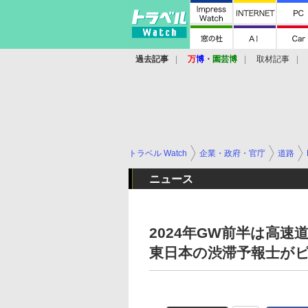
過去記事
万
博
・
園芸博
取材記事
トラベル Watch
企業・政府・官庁
道路
ニュース
2024年GW前半は高速
東日本の渋滞予報士が