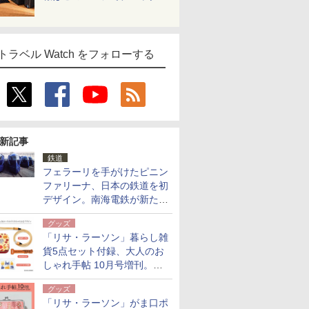
トラベル Watch をフォローする
新記事
鉄道
フェラーリを手がけたピニン
ファリーナ、日本の鉄道を初
デザイン。南海電鉄が新たな
「空港特急」をなにわ筋線へ
グッズ
導入
「リサ・ラーソン」暮らし雑
貨5点セット付録、大人のお
しゃれ手帖 10月号増刊。
USBケーブルや缶ケースなど
グッズ
「リサ・ラーソン」がま口ポ