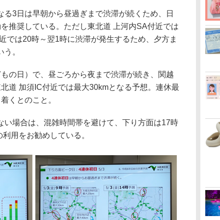
る3日は早朝から昼過ぎまで渋滞が続くため、日
を推奨している。ただし東北道 上河内SA付近では
A付近では20時～翌1時に渋滞が発生するため、夕方ま
いう。
もの日）で、昼ごろから夜まで渋滞が続き、関越
東北道 加須IC付近では最大30kmとなる予想。連休最
ち着くとのこと。
い場合は、混雑時間帯を避けて、下り方面は17時
時の利用をお勧めしている。