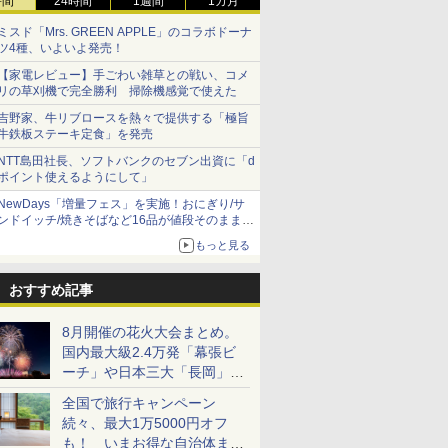
時間
24時間
1週間
1カ月
ミスド「Mrs. GREEN APPLE」のコラボドーナ
ツ4種、いよいよ発売！
【家電レビュー】手ごわい雑草との戦い、コメ
リの草刈機で完全勝利 掃除機感覚で使えた
吉野家、牛リブロースを熱々で提供する「極旨
牛鉄板ステーキ定食」を発売
NTT島田社長、ソフトバンクのセブン出資に「d
ポイント使えるようにして」
NewDays「増量フェス」を実施！おにぎり/サ
ンドイッチ/焼きそばなど16品が値段そのままで
ボリュームアップ
もっと見る
おすすめ記事
8月開催の花火大会まとめ。
国内最大級2.4万発「幕張ビ
ーチ」や日本三大「長岡」な
ど大型イベント目白押し！
全国で旅行キャンペーン
続々、最大1万5000円オフ
も！ いまお得な自治体まと