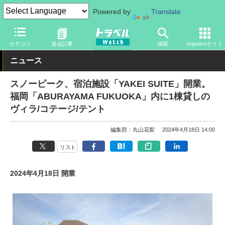
Powered by
Translate
トラベル Watch
旅の情報
ホテル・旅館
宿泊
カテゴリ
過去記事
検索
Impressサイト
ニュース
スノーピーク、宿泊施設「YAKEI SUITE」開業。
福岡「ABURAYAMA FUKUOKA」内に1棟貸しの
ヴィラ/コテージ/テント
編集部：丸山花梨
2024年4月18日 14:00
リスト
2024年4月18日 開業