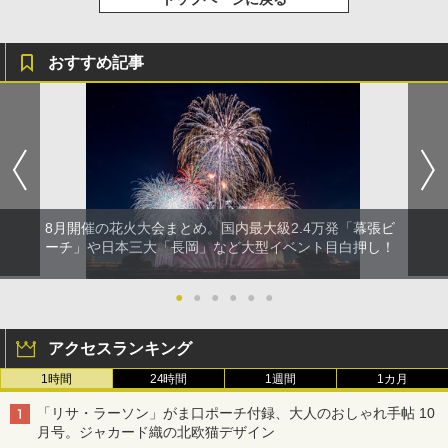
おすすめ記事
8月開催の花火大会まとめ。国内最大級2.4万発「幕張ビ
ーチ」や日本三大「長岡」など大型イベント目白押し！
●
●
●
●
●
●
アクセスランキング
1時間
24時間
1週間
1カ月
「リサ・ラーソン」がま口ポーチ付録、大人のおしゃれ手帖 10
月号。ジャカード織の北欧猫デザイン