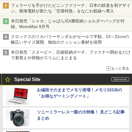
フェラーリを手がけたピニンファリーナ、日本の鉄道を初デザイ
ン。南海電鉄が新たな「空港特急」をなにわ筋線へ導入
本日発売「シャカ」じゃばら式4層収納ショルダーバッグが付
録、MonoMax 9月号
クロックスのリカバリーサンダルがセールで半額。23～31cmの
幅広いサイズ展開、独自のクッション素材を採用
本日発売「スヌーピー」圧縮収納ポーチ。ファスナー閉めるだけ
で着替えや荷物がスリムにまとまる
もっと見る
Special Site
お値段そのままでメモリ倍増！メモリ32GBの
「お得なゲーミングノート」
ソニーミラーレス一眼の大特集！ 見どころ記事
まとめ