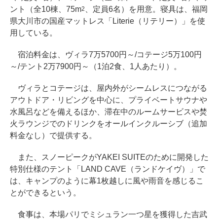
ント（全10棟、75m
、定員6名）を用意。寝具は、福岡
2
県大川市の国産マットレス「Literie（リテリー）」を使
用している。
宿泊料金は、ヴィラ7万5700円～/コテージ5万100円
～/テント2万7900円～（1泊2食、1人あたり）。
ヴィラとコテージは、屋内外がシームレスにつながる
アウトドア・リビングを中心に、プライベートサウナや
水風呂などを備えるほか、滞在中のルームサービスや焚
火ラウンジでのドリンクをオールインクルーシブ（追加
料金なし）で提供する。
また、スノーピークがYAKEI SUITEのために開発した
特別仕様のテント「LAND CAVE（ランドケイヴ）」で
は、キャンプのように幕1枚越しに風や雨音を感じるこ
とができるという。
食事は、本場パリでミシュラン一つ星を獲得した吉武