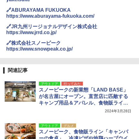
🔗ABURAYAMA FUKUOKA
https://www.aburayama-fukuoka.com/
🔗JR九州リージョナルデザイン株式会社
https://www.jrrd.co.jp/
🔗株式会社スノーピーク
https://www.snowpeak.co.jp/
関連記事
アウトドア
行ってみた
スノーピークの新業態「LAND BASE」
が名古屋にオープン。直営店に匹敵する
キャンプ用品＆アパレル、食物販ライン
も取り扱う
2024年3月28日
アウトドア
グルメ
スノーピーク、食物販ライン「キャンパ
ーの食卓」。冷凍ピザや地鶏ハーブウイ