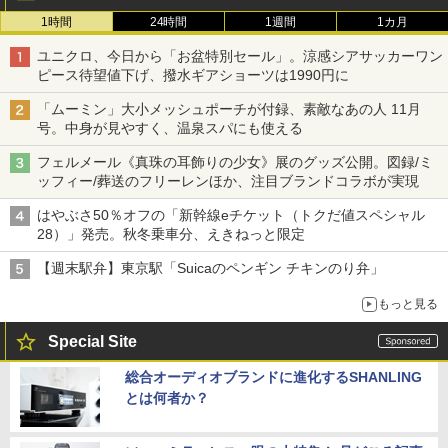
1時間
24時間
1週間
1カ月
ユニクロ、今日から「お盆特別セール」。涼感シアサッカーワン
ピース待望値下げ、撥水ギアショーツは1990円に
「ムーミン」大小メッシュポーチが付録、素敵なあの人 11月
号。中身が見やすく、温泉スパにも使える
フェルメール《真珠の耳飾りの少女》展のグッズ公開。図録/ミ
ッフィー/葬送のフリーレンほか、注目ブランドコラボが実現
はやぶさ50％オフの「新幹線eチケット（トクだ値スペシャル
28）」発売。秋冬乗車分、えきねっと限定
【週末駅弁】東京駅「Suicaのペンギン チキンのり弁」
もっと見る
Special Site
総合オーディオブランドに進化するSHANLING
とは何者か？