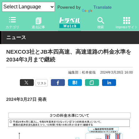
Powered by
Translate
トラベル Watch
企業・政府・官庁
道路
NEXCO
カテゴリ
過去記事
検索
Impressサイト
ニュース
NEXCO3社とJB本四高速、高速道路の料金水準を
2034年3月まで継続
編集部：松本俊哉
2024年3月28日 16:00
リスト
2024年3月27日 発表