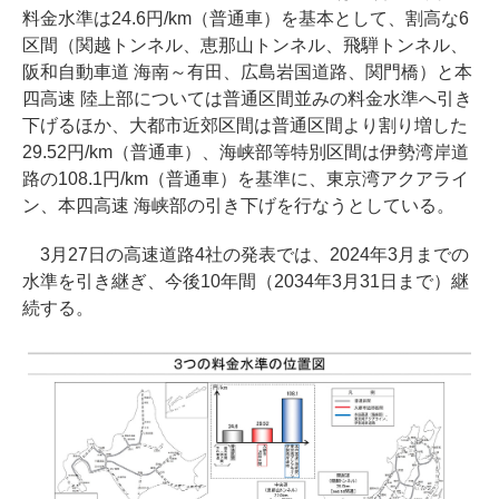
料金水準は24.6円/km（普通車）を基本として、割高な6
区間（関越トンネル、恵那山トンネル、飛騨トンネル、
阪和自動車道 海南～有田、広島岩国道路、関門橋）と本
四高速 陸上部については普通区間並みの料金水準へ引き
下げるほか、大都市近郊区間は普通区間より割り増した
29.52円/km（普通車）、海峡部等特別区間は伊勢湾岸道
路の108.1円/km（普通車）を基準に、東京湾アクアライ
ン、本四高速 海峡部の引き下げを行なうとしている。
3月27日の高速道路4社の発表では、2024年3月までの
水準を引き継ぎ、今後10年間（2034年3月31日まで）継
続する。