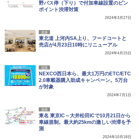
野バス停（下り）で付加車線設置のピン
ポイント渋滞対策
2024年3月27日
道路
東北道 上河内SA上り、フードコートと
売店が4月23日10時にリニューアル
2024年4月15日
道路
NEXCO西日本ら、最大1万円のETC/ETC
2.0車載器購入助成キャンペーン。5万台
が対象
2024年7月1日
道路
東名 東京IC～大井松田ICで10月21日から
車線規制。最大約25kmの激しい渋滞を予
測
2024年10月18日