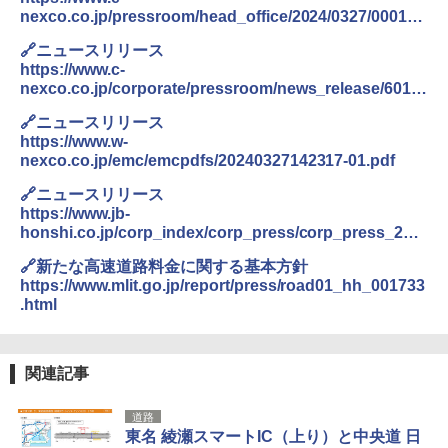
500002(88859)
-08EX カーキ ソロキャンプ ポリエステル フ
nexco.co.jp/pressroom/head_office/2024/0327/000136
レーム ドーム型 テント
47.html
￥5,999
🔗ニュースリリース
￥-
https://www.c-
nexco.co.jp/corporate/pressroom/news_release/6019.
[キャンパーズコレクション 山善] 傘みたいに
html
広げるだけ パッとサッとテント ブラックコ
DEWEL パラソル 大型 ビーチ アウトドアパ
🔗ニュースリリース
ーティング フルクローズ メッシュ 3-4人用
ラソル ガーデン サイトシート付 折りたたみ
https://www.w-
簡単設置 ポップアップテント エクルベージ
防水 UVカット 4段階高さ調整 軽量 収納袋付
nexco.co.jp/emc/emcpdfs/20240327142317-01.pdf
ュ(BC仕様) PATC-150B(EB)
き
🔗ニュースリリース
￥9,990
￥6,459
https://www.jb-
honshi.co.jp/corp_index/corp_press/corp_press_202
4/240327press-3-9614?ref=single3
[キャンパーズコレクション 山善] 傘みたいに
ポインターライト 強力 小型 緑色/赤色/青紫色
🔗新たな高速道路料金に関する基本方針
広げるだけ パッとサッとテント キューブワ
USB充電式 高精度 超長距離照射 長時間使用
https://www.mlit.go.jp/report/press/road01_hh_001733
イド ブラックコーティング フルクローズ メ
可能 安全ロック付き 高安全性 金属製耐久 コ
.html
ッシュ 4人用 簡単設置 ポップアップテント P
ンパクト多機能設計 持ち運び便利 アウトド
ATCW-150B エクルベージュ
ア/オフィス/教育現場/展示会用 緑
￥-
￥1,180
関連記事
道路
東名 綾瀬スマートIC（上り）と中央道 日