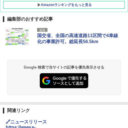
Amazonランキングをもっと見る
編集部のおすすめ記事
[キャンパーズコレクション 山善] ポップアッ
熊撃退スプレー 熊よけスプレー 熊スプレー
道路
プテント 傘みたいに広げて畳める パッとサ
【日本企業販売】超強力クマ対策スプレー 30
国交省、全国の高速道路11区間で4車線
ッとサンシェード キューブ フルクローズ メ
0ml（連続噴射30秒）110ml（連続噴射15
化の事業許可。総延長56.5km
ッシュ 簡単設置 ワンタッチテント キャンプ
秒）射程5～10m 安全ロック搭載 携帯収納袋
&ハイキング カーキ PATC-150(KH)
付き ヒグマ・イノシシ対策 自治体・教育機
関の購入実績 登山・キャンプ・アウトドア・
防災用品 長期保存可能 緊急時用 日本国内発
￥6,830
送
Google 検索で当サイトの記事を優先表示させる
￥3,680
PYKES PEAK (パイクスピーク) 着替えテン
ト プライバシー テント 【中が透けない】 1
人用 折りたたみ 防災グッズ 災害用トイレ ビ
ーチ ピクニック ポップアップテント 携帯 簡
GRANDOOR ステンレス保冷剤 2個セット 2
易 トイレテント (グレー)
026リニューアル 急速冷凍 空間倍増 衛生的
コンパクト 保冷力長持ち
￥4,980
￥2,980
関連リンク
ENDLESS BASE 《めざましテレビで紹介》
🔗ニュースリリース
テント ワンタッチ RENEW 幅200 2-3人用 43
BUNDOK(バンドック)ソロ ドーム 1 EX BDK
https://www.e-