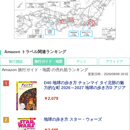
Amazon トラベル関連ランキング
旅行雑誌
旅行ガイド・地図
テント
アウトドア
Amazon 旅行ガイド・地図 の売れ筋ランキング
更新日時：2026/08/08 18:02
BE-PAL(ビ-パル) 2026年 9 月号【特別付録:
D40 地球の歩き方 チェンマイ タイ北部の魅
SOTO ミニマル"旅"財布 ランダム2種】
力的な町 2026～2027 地球の歩き方D アジア
￥1,500
￥2,079
ディズニーファン ２０２６年 ９月号 [雑
地球の歩き方 スター・ウォーズ
誌] (ＤＩＳＮＥＹ ＦＡＮ)
￥2,695