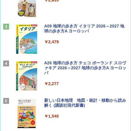
￥713
山と溪谷 2026年8月号「南アルプス大全」
A09 地球の歩き方 イタリア 2026～2027 地
球の歩き方A ヨーロッパ
￥1,540
￥2,479
Coyote No.89 特集 星野道夫 夢見る旅
A26 地球の歩き方 チェコ ポーランド スロヴ
ァキア 2026～2027 地球の歩き方A ヨーロッ
パ
￥1,540
￥2,277
AIRLINE（エアライン）2026年9月号【特
新しい日本地理 地図・統計・移動から読み
集】ボーイング110周年を祝して！
解く (講談社現代新書)
￥1,760
￥1,540