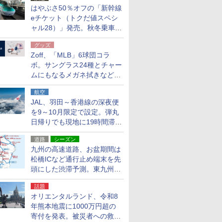
はやぶさ50％オフの「新幹線
eチケット（トクだ値スペシ
ャル28）」発売。秋冬乗車
分、えきねっと限定
グッズ
Zoff、「MLB」6球団コラ
ボ。サングラス24種とチャー
ムにもなるメガネ拭きなど雑
貨24種
航空
JAL、羽田～香港線の深夜便
を9～10月限定で設定。弾丸
日帰りでも現地に19時間滞在
できる
道路
シーズン
九州の高速道路、お盆期間は
松橋ICなど通行止め端末を先
頭にした渋滞予測。東九州道
への迂回は料金調整を実施
話題
オリエンタルランド、令和8
年熊本地震に1000万円超の
寄付を発表。被災者への救援