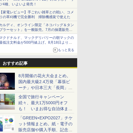
ツ4種、いよいよ発売！
【家電レビュー】手ごわい雑草との戦い、コメ
リの草刈機で完全勝利 掃除機感覚で使えた
カルディ、オンライン限定「ネコバッグ＆タン
ブラーセット」を一般販売。7月の抽選販売の
当選無効分
マクドナルド、マックデリバリーの朝マックの
最低注文料金が500円値上げ。8月18日より
1,500円から受付
もっと見る
おすすめ記事
8月開催の花火大会まとめ。
国内最大級2.4万発「幕張ビ
ーチ」や日本三大「長岡」な
ど大型イベント目白押し！
全国で旅行キャンペーン
続々、最大1万5000円オフ
も！ いまお得な自治体まと
め
「GREEN×EXPO2027」チケ
ット情報まとめ。紙・電子の
販売店舗や購入手順、記念チ