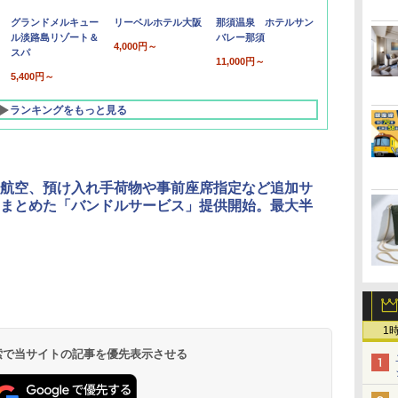
グランドメルキュー
リーベルホテル大阪
那須温泉 ホテルサン
ル淡路島リゾート＆
バレー那須
4,000円～
スパ
11,000円～
5,400円～
ランキングをもっと見る
航空、預け入れ手荷物や事前座席指定など追加サ
まとめた「バンドルサービス」提供開始。最大半
北陸 福井 あわら
品川プリンスホテ
舞浜ビューホテル
箱根湯本温泉 ホテ
ホテルトラスティ東
オリエンタルホテル
下呂温泉 水明館
住友不動産ホテル ヴ
東京ベイ舞浜ホテル
温泉 清風荘（北陸
ル イーストタワー
ｂｙ ＨＵＬＩＣ
ル おかだ
京ベイサイド
東京ベイ
ィラフォンテーヌグラ
ファーストリゾート
8,250円～
最大級の庭園露天風
（旧：東京ベイ舞浜
ンド東京有明
1
9,958円～
11,200円～
5,450円～
5,200円～
4,290円～
呂の宿 清風荘）
ホテル）
19,541円～
5,758円～
6,070円～
 検索で当サイトの記事を優先表示させる