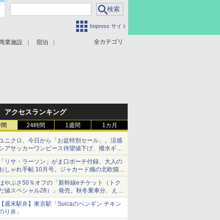
Impress サイト
全カテゴリ
商業施設
宿泊
アクセスランキング
時間
24時間
1週間
1カ月
ユニクロ、今日から「お盆特別セール」。涼感
シアサッカーワンピース待望値下げ、撥水ギア
ショーツは1990円に
「リサ・ラーソン」がま口ポーチ付録、大人の
おしゃれ手帖 10月号。ジャカード織の北欧猫デ
ザイン
はやぶさ50％オフの「新幹線eチケット（トク
だ値スペシャル28）」発売。秋冬乗車分、えき
ねっと限定
【週末駅弁】東京駅「Suicaのペンギン チキン
のり弁」