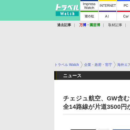
過去記事
万
博
・
園芸博
取材記事
トラベル Watch
企業・政府・官庁
海外エ
ニュース
チェジュ航空、GW含む
全14路線が片道3500円