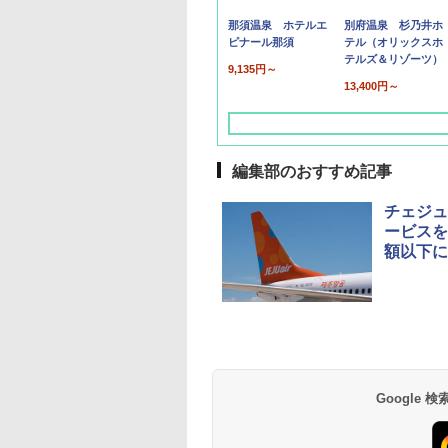
那須温泉 ホテルエ
別府温泉 杉乃井ホ
ピナール那須
テル（オリックスホ
テルズ＆リゾーツ）
9,135円～
13,400円～
編集部のおすすめ記事
チェジュ
ービスを
額以下に
草津温泉 ホテル櫻
品川プリンスホテル
グランドニッコー東
海のサウナ＆スパ
東京ドームホテル
シェラトン・グラン
井
京ベイ 舞浜
オールインクルーシ
デ・トーキョーベ
7,037円～
7,980円～
ブ 島原温泉ホテル
イ・ホテル
14,300円～
6,800円～
南風楼
10,450円～
7,950円～
Google