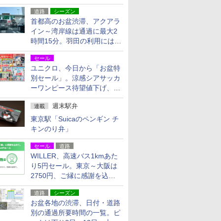
活動・復旧支援
道路
シーズン
首都高のお盆渋滞、アクアラ
イン～湾岸線は通過に最大2
時間15分。羽田の利用には
「空港西出口」の利用検討を
セール
ユニクロ、今日から「お盆特
別セール」。涼感シアサッカ
ーワンピース待望値下げ、撥
水ギアショーツは1990円に
週末駅弁
連載
東京駅「Suicaのペンギン チ
キンのり弁」
セール
道路
WILLER、高速バス1kmあた
り5円セール。東京～大阪は
2750円、ご縁に感謝を込め
た20周年記念キャンペーン
道路
シーズン
お盆各地の渋滞、日付・道路
別の通過所要時間の一覧。ピ