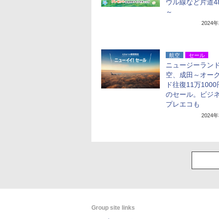
ウル線など片道48
～
2024
航空
セール
ニュージーラン
空、成田～オー
ド往復11万100
のセール。ビジ
プレエコも
2024
Group site links