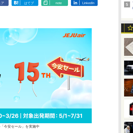
ェア
はてブ
note
LinkedIn
の「今安セール」を実施中