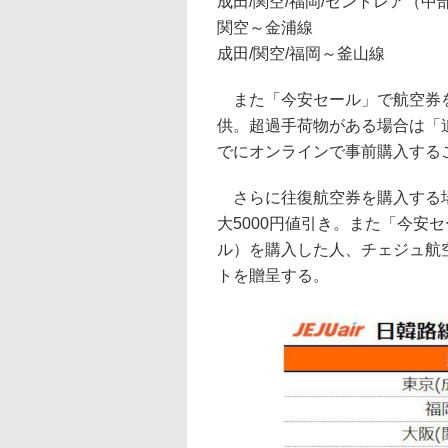
成田/関空/福岡/セントレア（中部
関空～金浦線
成田/関空/福岡～釜山線
また「今安セール」で航空券を
供。超過手荷物がある場合は「
でにオンラインで事前購入する
さらに往復航空券を購入する場
大5000円値引き。また「今安セー
ル）を購入した人、チェジュ航空の新規
トを贈呈する。