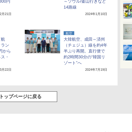
00円
～ソウル/釜山行きなど
14路線
年2月21日
2024年1月10日
航空
ド航
大韓航空、成田～済州
クラン
（チェジュ）線を約4年
0円から
半ぶり再開。直行便で
ネス・
約2時間30分の“韓国リ
ゾート”へ
年3月22日
2024年7月19日
トップページに戻る