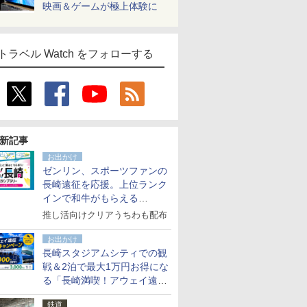
映画＆ゲームが極上体験に
トラベル Watch をフォローする
新記事
お出かけ
ゼンリン、スポーツファンの
長崎遠征を応援。上位ランク
インで和牛がもらえる
「GO！GO！長崎スタンプラ
推し活向けクリアうちわも配布
リー」
お出かけ
長崎スタジアムシティでの観
戦＆2泊で最大1万円お得にな
る「長崎満喫！アウェイ遠征
応援キャンペーン」
鉄道