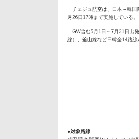
チェジュ航空は、日本～韓国路
月26日17時まで実施している。
GW含む5月1日～7月31日出
線）、釜山線など日韓全14路線
対象路線