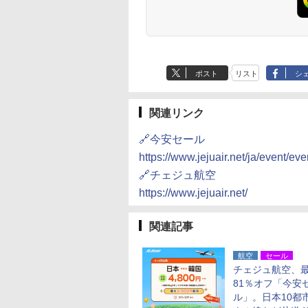
ポスト
リスト
シ
関連リンク
🔗今安セール
https://www.jejuair.net/ja/event/
🔗チェジュ航空
https://www.jejuair.net/
関連記事
航空
セール
チェジュ航空、
81％オフ「今安
ル」。日本10都