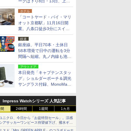
ークは下り8日・13日、上り
14日・15日
ホテル
「コートヤード・バイ・マリ
オット京都駅」11月16日開
業。八条口徒歩3分にスイー
ト含む全270室、ダイニング
鉄道
も併設
銀座線、平日70本・土休日
58本増発で日中の運転を3分
間隔へ短縮。丸ノ内線も池袋
～中野坂上を4分間隔に
アウトドア
本日発売「キャプテンスタッ
グ」ショルダーポーチ＆調光
サングラス付録、MonoMax
9月号増刊
Impress Watchシリーズ 人気記事
時間
24時間
1週間
1カ月
ユニクロ、今日から「お盆特別セール」。涼感
シアサッカーワンピース待望値下げ、撥水ギア
ショーツは1990円に
ミスド「Mrs. GREEN APPLE」のコラボドーナ