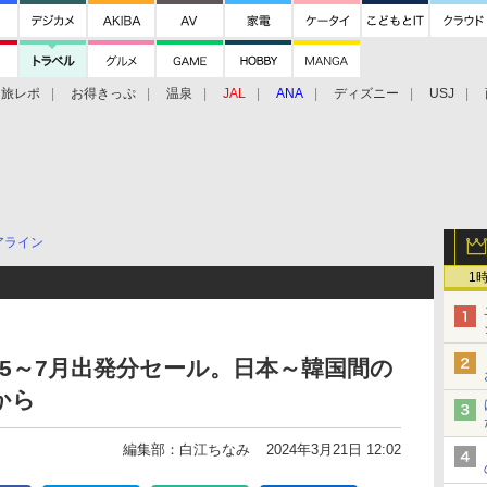
旅レポ
お得きっぷ
温泉
JAL
ANA
ディズニー
USJ
アライン
1
5～7月出発分セール。日本～韓国間の
から
編集部：白江ちなみ
2024年3月21日 12:02