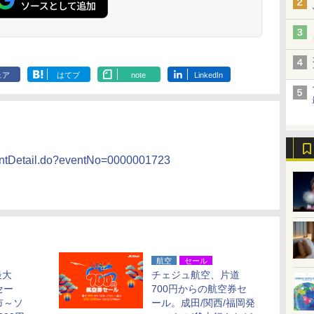
ェア
はてブ
note
LinkedIn
eventDetail.do?eventNo=0000001723
航空
セール
最大
チェジュ航空、片道
セー
700円からの航空券セ
市～ソ
ール。成田/関西/福岡発