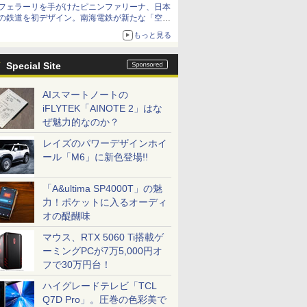
フェラーリを手がけたピニンファリーナ、日本
の鉄道を初デザイン。南海電鉄が新たな「空港
特急」をなにわ筋線へ導入
もっと見る
Special Site
AIスマートノートの
iFLYTEK「AINOTE 2」はな
ぜ魅力的なのか？
レイズのパワーデザインホイ
ール「M6」に新色登場!!
「A&ultima SP4000T」の魅
力！ポケットに入るオーディ
オの醍醐味
マウス、RTX 5060 Ti搭載ゲ
ーミングPCが7万5,000円オ
フで30万円台！
ハイグレードテレビ「TCL
Q7D Pro」。圧巻の色彩美で